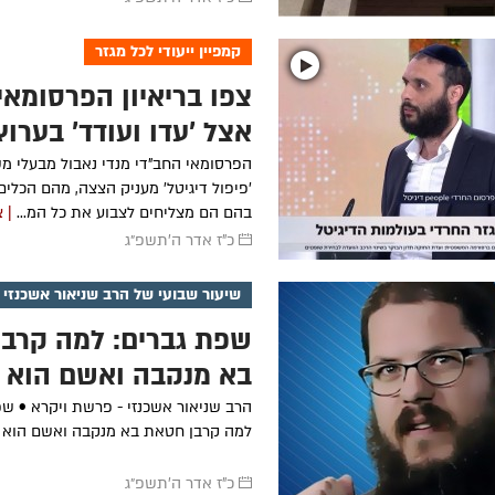
קמפיין ייעודי לכל מגזר
צפו בריאיון הפרסומאי
אצל 'עדן ועודד' בערוץ 4
הפרסומאי החב"די מנדי נאבול מבעלי מ
'פיפול דיגיטל' מעניק הצצה, מהם הכלים 
בהם הם מצליחים לצבוע את כל המ...
| 
כ"ז אדר ה׳תשפ״ג
שיעור שבועי של הרב שניאור אשכנזי
שפת גברים: למה קרב
בא מנקבה ואשם הוא ז
הרב שניאור אשכנזי - פרשת ויקרא • שפ
למה קרבן חטאת בא מנקבה ואשם הוא 
כ"ז אדר ה׳תשפ״ג