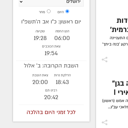
היום
מחר
: 191 יחידות
יום ראשון: כ"ו אב ה׳תשפ״ו
רמית'
הנץ החמה
שקיעה
19:28
06:00
צת אברכים התעניינה
קע 'בנה ביתך'
צאת הכוכבים
19:54
השבת הקרובה: ב' אלול
הדלקת נרות
צאת השבת
20:00
18:43
בגן"
רי |
רבינו תם
20:42
כה אמש (ראשון)
אכי עב"ג...
לכל זמני היום בהלכה