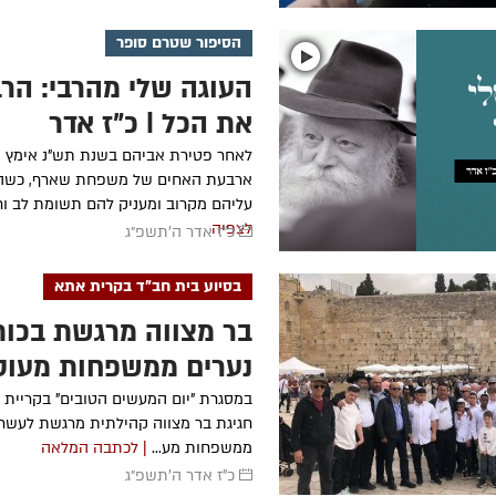
הסיפור שטרם סופר
העוגה שלי מהרבי: הרב
את הכל | כ"ז אדר
לאחר פטירת אביהם בשנת תש"נ אימץ ה
ארבעת האחים של משפחת שארף, כשהו
עליהם מקרוב ומעניק להם תשומת לב וחי
לצפיה
כ"ז אדר ה׳תשפ״ג
בסיוע בית חב"ד בקרית אתא
נערים ממשפחות מעוט
יכולת
במסגרת "יום המעשים הטובים" בקריית 
חגיגת בר מצווה קהילתית מרגשת לעשרה
ממשפחות מע...
| לכתבה המלאה
כ"ז אדר ה׳תשפ״ג