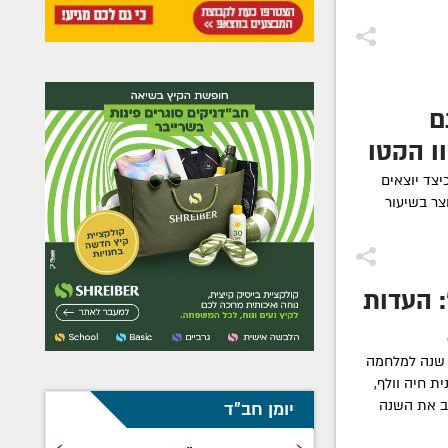
ם
ן הקטן
יצד יוצאים
צר בשיעור
: העדות
 שנה למלחמה
 חיה וולף,
ב את השנה
יומן חב"ד
›
‹