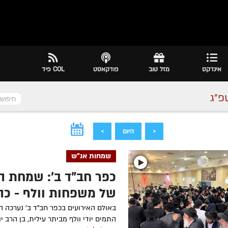
אינדקס
מזל טוב
פודקאסט
COL פיד
פ״ג
<
היום
>
שמחות אנ"ש
כפר חב"ד ב': שמחת ה
של משפחות וולף - כהן
תיעוד
באולם האירועים בכפר חב"ד ב' נערכה ה
התמים יודי וולף מביתר עילית, בן הרב יו