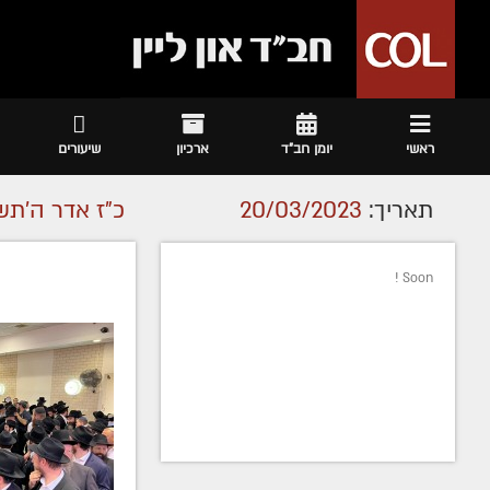
ראשי
יומן חב"ד
ארכיון
שיעורים
תאריך:
20/03/2023
כ"ז אדר ה׳תש
Soon !