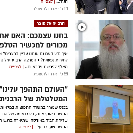
הנהל...
| לצפייה
כ"ז אדר ה׳תשפ״ג
הרב יחיאל קוצר
בחנו עצמכם: האם את
מכורים למכשיר הטלפו
שלכם?
איך נדע האם גם אנחנו עדיין במצרים? וכ
לחירות נפשית? • המרצה הרב יחיאל קו
מאלף לפרשת ויקרא וח...
| לצפייה
כ"ז אדר ה׳תשפ״ג
"העולם התהפך עלינו"
המטלטלת של הרבנית
מאודסה
בכנס שנערך במשרד התפוצות במלאות
הקשה באוקראינה, בלט נאומה של הרבנית
שליחת חב"ד באודסה, שתיארה ברגש ר
הקשה שעברה על...
| לצפייה