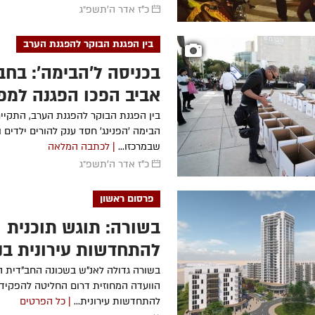
כ"ז אדר ה׳תשפ״ג
בין הפגנת הבוקר להפגנת הערב
בכניסה ל'הבימה': בחב
אביב הפכו הפגנה למפג
אחדות
בין הפגנת הבוקר להפגנת הערב, התקיי
הבימה ׳הפנינג׳ חסד ענק להורים ילדים 
שבמרכזו...
| לכתבה המלאה
כ"ז אדר ה׳תשפ״ג
פרסום ראשון
בשורה: תוגש תוכנית
להתחדשות עירונית בנ
חב"ד
בשורה גדולה לאנ"ש בשכונה החב"דית ה
הוועדה המחוזית דרום החליטה להפקיד 
להתחדשות עירונית...
| כל הפרטים