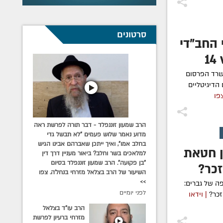
סרטונים
 החב"די
1
שרד הפרסום
הדיגיטליים
צפו
הרב שמעון זוננפלד - דבר תורה לפרשת ראה
מדוע נאמר שלוש פעמים "לא תבשל גדי
בחלב אמו", ואיך ייתכן שאברהם אבינו הגיש
ן חטאת
למלאכים בשר וחלב? ביאור מעניין דרך דין
"בן פקועה". הרב שמעון זוננפלד בסיום
כר?
השיעור של הרב בצלאל מזרחי בנחל'ה. צפו
>>
ה של גברים:
לפני יומיים
זכר?
| וידאו
הרב עו"ד בצלאל
מזרחי ברעיון לפרשת