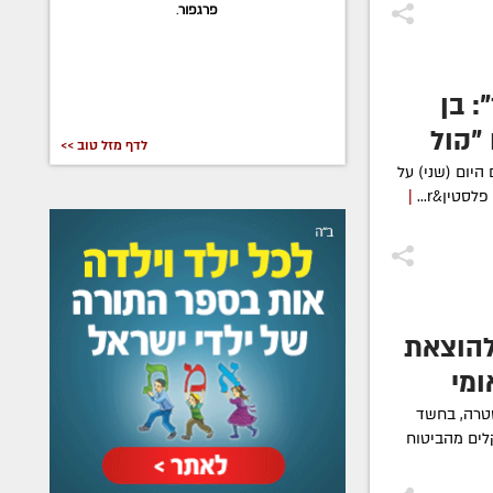
פרגפור
.
 בן
"קול
לדף מזל טוב >>
היום (שני) על
סטין&r...
|
הוצאת
ומי
שטרה, בחשד
לים מהביטוח