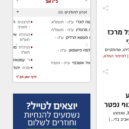
כ"ו אב
זכרון להולכים
)
18
(
י
ע״ה
- תשס"א
הרבנית
חיה פייגא קופרשטוך
ע״ה
הר
- תשיב
ע״
ן
ע״ה
- תשמ"ח
 מרכז
הרה"ח
אלכסנדר מענקין
ע״ה
-
הר
הרליק
ע״ה
-
תש"מ
מר
הרה"ח
משה הכהן בלכמן
ע״ה
-
הו, שהתקיים
שמאן
ע״ה
-
תש"ג
| לסיפור המלא,
ר'
עמנואל משה
ע״ה
- תש"פ
נזי
ע״ה
- תשיד
מרת
יהודית רפאל
ע״ה
- תשפ"ב
לדף יומן חב"ד
וף נפטר
היום נפטר מפצעיו אור אשכר הי”ד, בן 36, שנפצע
ביב בלי...
|