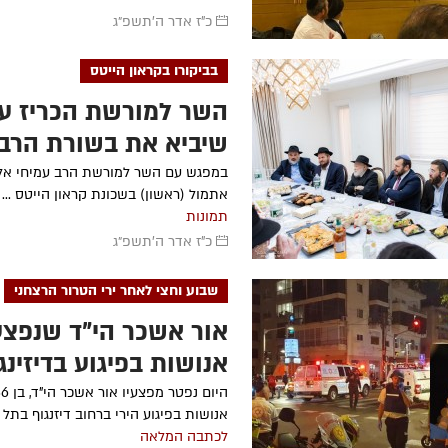
כ"ז אדר ה׳תשפ״ג
בביקורו בקראון הייטס
סקי
הרה"ח
אברהם ישעיה גרונר
ע״ה
-
הרה"ח
משה לונד
תשע"ו
מרת
צביה מרגולי
השר למורשת הכריז על
מרת
חוה בתאשוילי
ע״ה
- תשס"ט
מרת
שרה פעשא 
שיביא את בשורת הרבי
מרת
פייגל מקובצבקי
ע״ה
- תשס"ז
תשמ"ח
במפגש עם השר למורשת הרב עמיחי אלי
מרת
מרים אליטוב
ע״ה
- תשס"ו
הרה"ח
שלמה פי
תשמ"ו
אתמול (ראשון) בשכונת קראון הייטס ...
מרת
דבורה פוגאטש
ע״ה
- תשס"א
תמונות
הרה"ח
מאיר אשכ
כ"ז אדר ה׳תשפ״ג
שבוע וחצי לאחר ירי הטרור הרצחני
אור אשכר הי”ד שנפצע
אנושות בפיגוע בדיזינג
מפצעיו
אנושות בפיגוע הירי ברחוב דיזנגוף בתל א
לכתבה המלאה