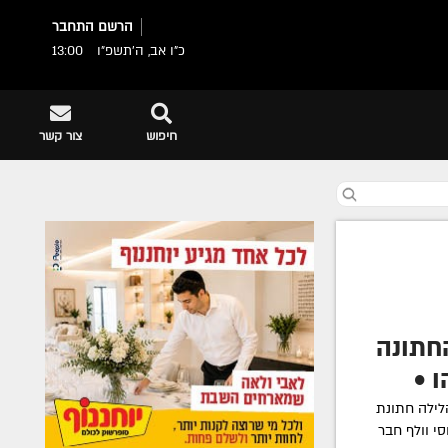
הרשם
התחבר
כ"ו אב, ה׳תשפ״ו
13:00
חיפוש
צור קשר
חתונה
 •
לילה חתונת
סי וולף חבר