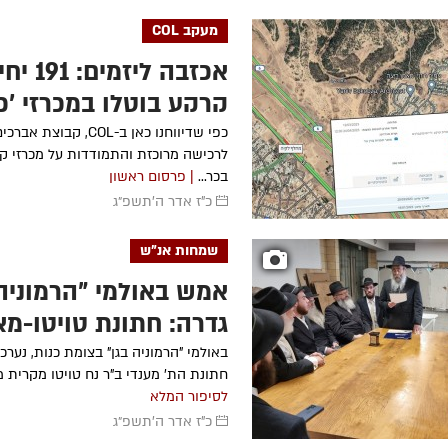
מעקב COL
אכזבה ליזמים
קרקע בוטלו במכרזי 'כ
כפי שדיווחנו כאן ב-COL, קבו
לרכישה מרוכזת והתמודדות על מכרזי קר
בכר...
| פרסום ראשון
כ"ז אדר ה׳תשפ״ג
שמחות אנ"ש
אמש באולמי "הרמוניה 
גדרה: חתונת טויטו-מאי
גלריה
באולמי "הרמוניה בגן" בצומת כנות, נער
חתונת הת' מענדי ב"ר נח טויטו מקרית מל
לסיפור המלא
כ"ז אדר ה׳תשפ״ג