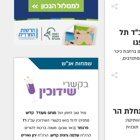
"ד תל
ן
ם ברחבת כיכר
ומתנדבים,
שמחות אנ"ש
חלת הר
מזל טוב לחתן הת'
מנחם מענדל קליש
וותיקה:
(נתניה) לרגל בואו בקשרי השידוכין עב"ג
רז
תוכנית
פרגפור
(באר שבע). משנה ברכות להורים:
הרה"ח
שלמה ורונית קליש
. הרה"ח
ירון ואיריס