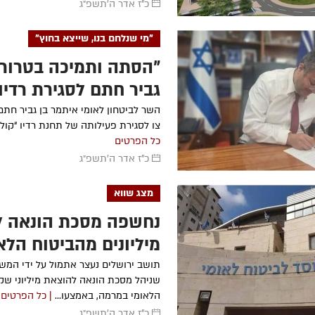
כ"ז אדר ה׳תשפ״ג
"מי שנלחם בנו, שייצא בחוץ"
"הסתה ותמיכה בטרור":
גביר חתם לסגירת רדיו 
פלסטין"
השר לביטחון לאומי איתמר בן גביר חתם 
צו לסגירת פעילותה של תחנת רדיו “קול פל
כל הפרטים
כ"ז אדר ה׳תשפ״ג
מצג שווא
נחשפה מסכת הונאה ל
מיליונים מהביטוח הלא
תושב ירושלים נעצר אתמול על ידי המ
שניהל מסכת הונאה להוצאת מיליוני שק
הלאומי במרמה, באמצעו...
| כל הפרטים
כ"ז אדר ה׳תשפ״ג