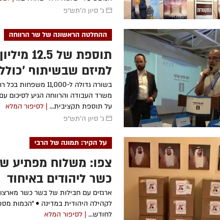
ג' סיון ה׳תש״פ
ההחלטה הראשונה של שר הרווחה
הרה"ח
מיכאל קרסנקוקי
ע״ה
-
מרת
פריווא גאל
תשנ"ה
תש"מ
-
תוספת של 2.5
הרה"ח
אברהם צבי כהן
ע״ה
-
מרת
אסתר פרידה
תשנ"ה
תרפ"ט
למיזם שבשיתוף 'כולל 
הרה"ח
אברהם צבי (הערש) הכהן
הרה"ח
משה מייז
בשורה גדולה ל-11,000 משפחות
ע״ה
- תשנ"ה
משרד העבודה והרווחה הגיע לסיכום עם
הרה"ח
שלמה זלמן העכט
ע״ה
-
על תוספת תקציבית...
| לסיפור המלא
תשל"ט
״ה
ג' סיון ה׳תש״פ
הרה"ח
רפאל אדרוסיער
ע״ה
-
תש"ס
על הקיר: תמונה של הרבי
צפו: משלוח מפתיע ש
כשר ליהודים באיחוד
האמירויות
ארגזים עם חבילות של בשר כשר מארצות
לקהילה היהודית במדינה • "הכמות מס
לחודש...
| לסיפור המלא