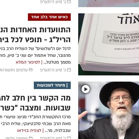
ג' סיון ה׳תש״פ
כאיש אחד בלב אחד
התוועדות האחדות הנד
הריל"ג - תופץ לכל בי
לרגל יום ה"שלושים" של השליח הרב בנימי
מסמך מטלטל...
| לסיפור המלא
ג' סיון ה׳תש״פ
עלונים ותשורות
| מיוחד לשבועות
מה הקשר בין חלב לחג
שבועות, ומצבה "כשר
מרכז התקשורת החב"די מגיש: שיעורי ת
מאת הרב שבתי סלבטיצקי, שליח הרבי ב
שבבלגיה, מר...
| לצפיה בוידאו
ג' סיון ה׳תש״פ
שיעורי וידאו