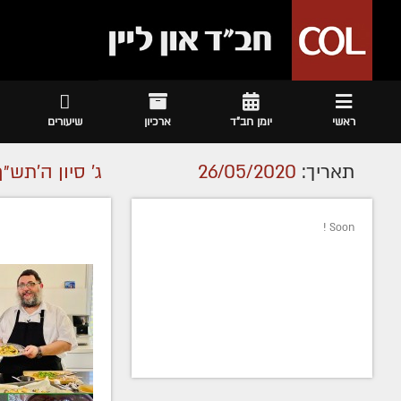
ראשי
יומן חב"ד
ארכיון
שיעורים
תאריך:
26/05/2020
ג' סיון ה׳תש״ף
Soon !