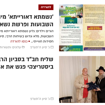
להורדה
'נשמתא דאורייתא' מיו
השבועות ופרשת נשא
הורים וילדים: גליון נשמתא דאורייתא מי
השבועות, מלא וגדוש בשיחות הרבי, סיפו
חסידות חווייתי...
• כנסו להורדה
ג' סיון ה׳תש״פ
עלונים ותשורות
שליח חב"ד בסביון הר
ביסטריצקי פגש את אל
אברהם קפלן שעלה לא
ממוסקבה לישראל, גיל
יהדותו ואף עשה ברית
השבוע, והעניק לו זוג 
ג' סיון ה׳תש״פ
מהודרות