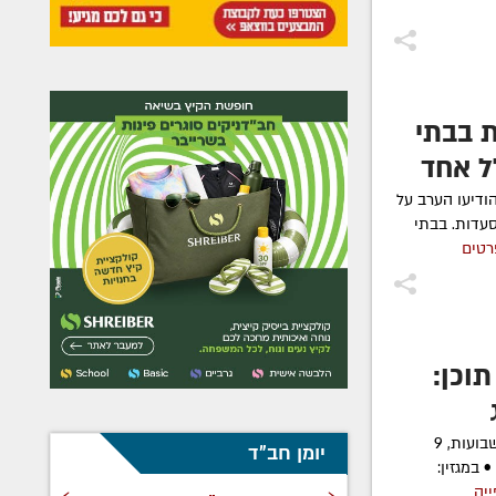
 בבתי
דיעו הערב על
עדות. בבתי
רטים
תוכן:
שבועון 'כפר חב"ד' בחבילת חג ענקית לשבועות, 9
יומן חב"ד
 במגזין:
›
‹
ייה