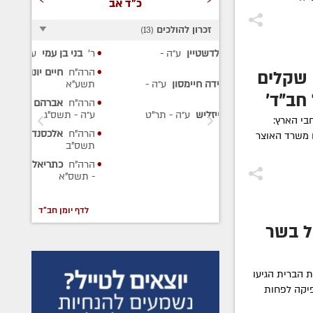
כ"ד אב
זכרון להולכים
)
13
(
דשטיין
ע״ה
-
ר'
בני בן עמי
ע״ה
- תשע"ז
הרה"ח
חיים יונה צ'רנוחוב
ע״ה
-
1 מיליון שקלים
 חיימסון
ע״ה
-
תשע"א
חב"ד'
הרה"ח
אברהם כ"ץ (אברמוביץ)
ליש
ע״ה
- תר"ט
ע״ה
- תשס"ג
 בכל רחבי הארץ:
הרה"ח
אלכסנדר גוטמן
ע״ה
-
 משרד האוצר
תשס"ב
הרה"ח
כתריאל חיים אליעזרוב
ע״ה
- תשס"א
לדף יומן חב"ד
ל בשר
 הברית הגיעו
פיקה לפחות