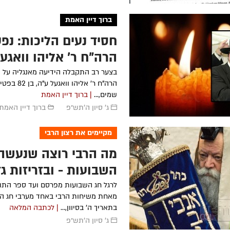
ברוך דיין האמת
חסיד נעים הליכות: נפ
הרה"ח ר' אליהו וואגע
בצער רב התקבלה הידיעה מאנגליה על 
הרה"ח ר' אליהו 
שמים,...
| ברוך דיין האמת
ג' סיון ה׳תש״פ
ברוך דיין האמת
מקיימים את רצון הרבי
מה הרבי רוצה שנעשה 
השבועות - ובזריזות ג
לרגל חג השבועות מפרסם ועד ספר התור
מאחת משיחות הרבי באחד מערבי חג הש
בתאריך ה' בסיוון,...
| לכתבה המלאה
ג' סיון ה׳תש״פ