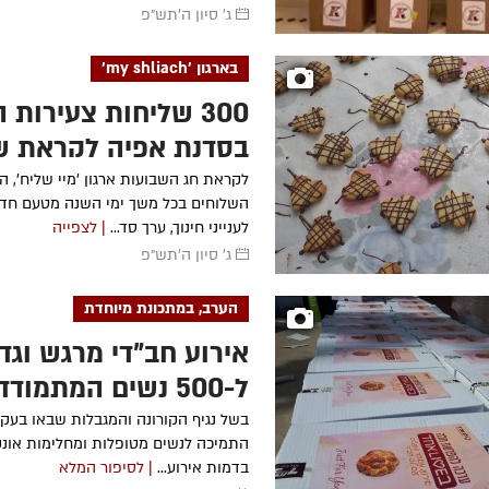
ג' סיון ה׳תש״פ
בארגון 'my shliach'
300 שליחות צעירות
בסדנת אפיה לקראת ש
לקראת חג השבועות ארגון 'מיי שליח', ה
לענייני חינוך, ערך סד...
| לצפייה
ג' סיון ה׳תש״פ
הערב, במתכונת מיוחדת
אירוע חב"די מרגש וגדו
ל-500 נשים המתמוד
המחלה
בשל נגיף הקורונה והמגבלות שבאו בעקב
התמיכה לנשים מטופלות ומחלימות אונקו
בדמות אירוע...
| לסיפור המלא