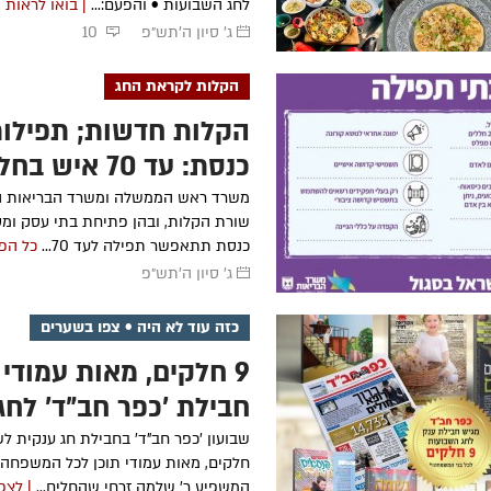
לחג השבועות • והפעם:...
| בואו לראות
ג' סיון ה׳תש״פ
10
הקלות לקראת החג
הקלות חדשות; תפילות
כנסת: עד 70 איש בחלל אחד
משרד ראש הממשלה ומשרד הבריאות הו
שורת הקלות, ובהן פתיחת בתי עסק ומס
כנסת תתאפשר תפילה לעד 70...
כל הפ
ג' סיון ה׳תש״פ
כזה עוד לא היה • צפו בשערים
9 חלקים, מאות עמודי 
חבילת 'כפר חב"ד' לחג
שבועות
חלקים, מאות עמודי תוכן לכל המשפחה •
המשפיע ר' שלמה זרחי שהחלים...
| לצפ