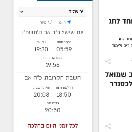
חד לחג
היום
מחר
יום שישי: כ"ד אב ה׳תשפ״ו
וחד לחג
הנץ החמה
שקיעה
רים ולימוד
19:30
05:59
צאת הכוכבים
19:56
ב שמואל
השבת הקרובה: כ"ה אב
כסנדר
הדלקת נרות
צאת השבת
חרונה
20:08
18:50
ה את
רבינו תם
20:50
 מילה
תפילין
לכל זמני היום בהלכה