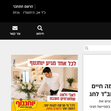
הרשם
התחבר
כ"ד אב, ה׳תשפ״ו
19:14
חיפוש
צור קשר
ה חיים
"ד לחג
C מתכבד להגיש את
בספיישל חגיגי