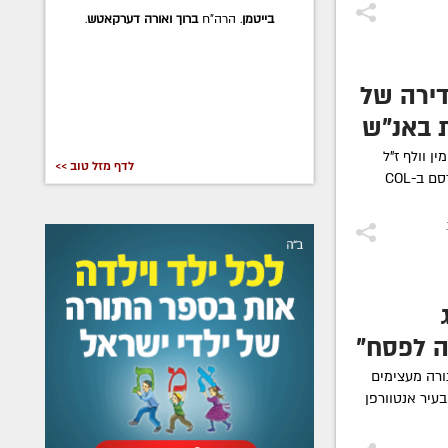
בייטמן
. הרה"ח
ברוך ואורה דערקאטש
.
ירה של
ת באנ"ש
ן וולף ז"ל
לדף מזל טוב >>
מהנובר, שחל אתמול יום שני ב' סיון, פורסם ב-COL
ה לפסח"
ורה מעצימים
עיר אנטוורפן