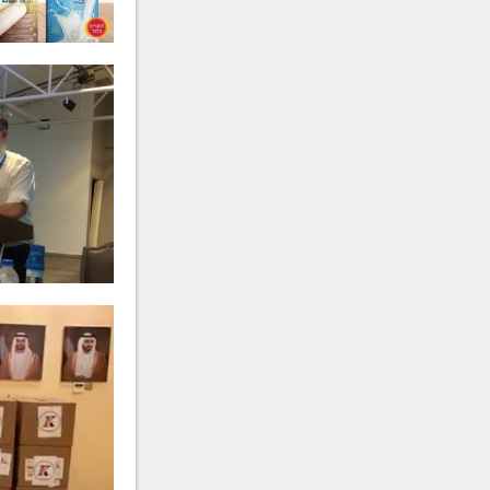
רת
פריווא גאלדשטיין
ע״ה
-
ר'
בני בן עמי
ע״ה
- תשע"ז
ש"מ
הרה"ח
חיים יונה צ'רנוחוב
ע״ה
רת
אסתר פרידה חיימסון
ע״ה
-
תשע"א
רפ"ט
הרה"ח
אברהם כ"ץ (אברמוביץ)
רה"ח
משה מייזליש
ע״ה
- תר"ט
ע״ה
- תשס"ג
הרה"ח
אלכסנדר גוטמן
ע״ה
-
תשס"ב
הרה"ח
כתריאל חיים אליעזרוב
ע
- תשס"א