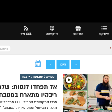
אינדקס
מזל טוב
פודקאסט
COL פיד
<
היום
>
ספיישל שבועות • צפו
אל תפחדו לנסות: שלמ
ריבקין מתארח במטבחב
מרכז התקשורת החב"די OL
תוכנית הבישול הפופולארית 'מטבחב"ד' 