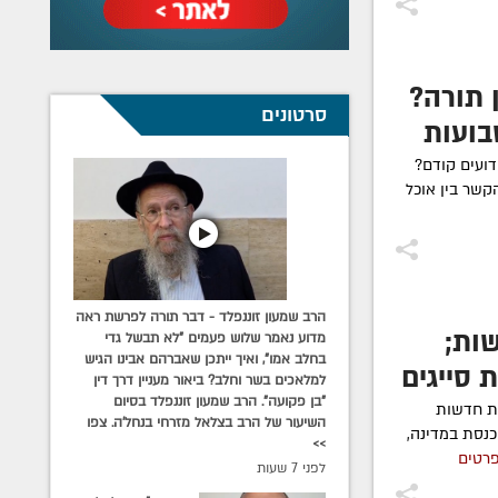
 תורה?
סרטונים
בועות
דועים קודם?
קשר בין אוכל
הרב שמעון זוננפלד - דבר תורה לפרשת ראה
ות;
מדוע נאמר שלוש פעמים "לא תבשל גדי
בחלב אמו", ואיך ייתכן שאברהם אבינו הגיש
 סייגים
למלאכים בשר וחלב? ביאור מעניין דרך דין
"בן פקועה". הרב שמעון זוננפלד בסיום
ות חדשות
השיעור של הרב בצלאל מזרחי בנחל'ה. צפו
נסת במדינה,
>>
פרטים
לפני 7 שעות