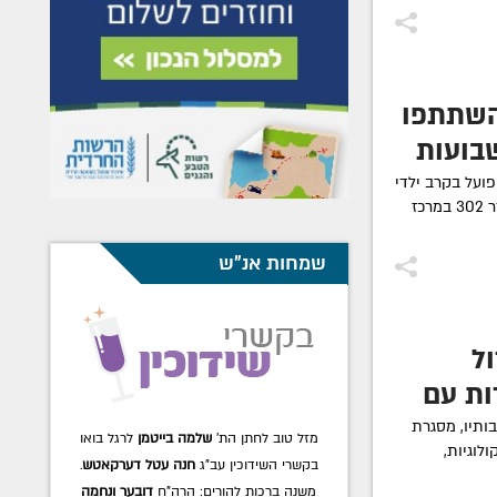
 השתתפו
בועות
פועל בקרב ילדי
השלוחים בכל משך ימי השנה מטעם חדר 302 במרכז
שמחות אנ"ש
ל
דות עם
ותיו, מסגרת
מזל טוב לחתן הת'
שלמה בייטמן
לרגל בואו
לוגיות,
בקשרי השידוכין עב"ג
חנה עטל דערקאטש
.
משנה ברכות להורים: הרה"ח
דובער ונחמה