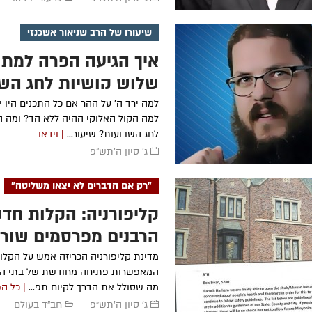
שיעורו של הרב שניאור אשכנזי
איך הגיעה הפרה למתן
שלוש קושיות לחג הש
למה ירד ה' על ההר אם כל התכנים היו י
למה הקול האלוקי ההיה ללא הד? ומה ה
לחג השבועות? שיעור...
| וידאו
ג' סיון ה׳תש״פ
"רק אם הדברים לא יצאו משליטה"
קליפורניה: הקלות חדש
הרבנים מפרסמים שורת
מדינת קליפורניה הכריזה אמש על הקל
המאפשרות פתיחה מחודשת של בתי הכ
מה שסולל את הדרך לקיום תפ...
| כל ה
ג' סיון ה׳תש״פ
חב"ד בעולם