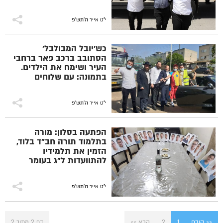
המועצה ר' ישראל
מנדלסון, שמחים ומשמחים
בל"ג בעומר
י"ט אייר ה׳תש״פ
כש'יובל המבולבל'
הסתובב ברכב פאר ברחבי
העיר ושימח את הילדים.
בתמונה: עם שלוחים
ופעילים
י"ט אייר ה׳תש״פ
הפתעה בסלון: מורה
בתלמוד תורה חב"ד בלוד,
הזמין את תלמידיו
להתוועדות ל"ג בעומר
בביתו, באמצעות 'זום'. כך
זה נראה אצלו בבית
י"ט אייר ה׳תש״פ
<< קודם
1
2
הבא >>
דף 2 מתוך 2