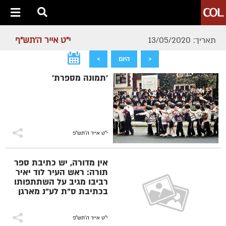
י"ט אייר ה׳תש״ף
תאריך: 13/05/2020
<
היום
>
'תמונה מספרת'
י"ט אייר ה׳תש״פ
אין מדורה, יש כתיבת ספר
תורה: ראש העיר לוד יאיר
רביבו מגיב על השתתפותו
בכתיבת ס"ת לע"נ מארגן
התהלוכות המיתולוגי
בלוד, ר' אברהם איליצ'
מיכאלשוילי
י"ט אייר ה׳תש״פ