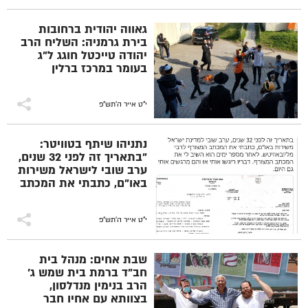
גאווה יהודית ברחובות
בירת גרמניה: השליח הרב
יהודה טייכטל חוגג ל"ג
בעומר במרכז ברלין
י"ט אייר ה׳תש״פ
נתניהו שיתף בטוויטר:
"בתאריך זה לפני 32 שנים,
ערב שובי לישראל משירות
באו"ם, כתבתי את המכתב
המצורף לרבי
מליובאוויטש. לאחר מספר
ימים הוא השיב לי את
י"ט אייר ה׳תש״פ
המכתב המצורף. דבריו
ריגשו אותי אז והם
שבת אחים: מנהל בית
מרגשים אותי גם היום"
חב"ד ברמת בית שמש ג'
הרב בנימין מנדלסון,
בצוותא עם אחיו חבר