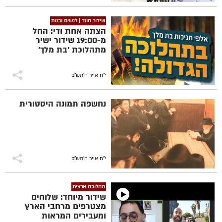
שידור חוזר | לנשים ובנות
הצתה אחת ודי: החל
מ-19:00 שידור ישיר
מתהלוכת 'בת מלך'
י"ח אייר ה׳תש״פ
נחשפה תמונה היסטורית
י"ח אייר ה׳תש״פ
תהלוכה ארצית
שידור מיוחד: שלוחים
מצטרפים מרחבי הארץ
ומעבירים המראות