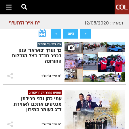
י"ח אייר ה׳תש״ף
תאריך: 12/05/2020
<
היום
>
צפו בתיעוד מרהיב
כך נערך 'פאראד' ענק
בכפר חב"ד בצל הגבלות
הקורונה
י"ח אייר ה׳תש״פ
האזינו למחרוזת הריקודים
עמי כהן ובני פרידמן
מכניסים אתכם לאווירת
ל"ג בעומר במירון
י"ח אייר ה׳תש״פ