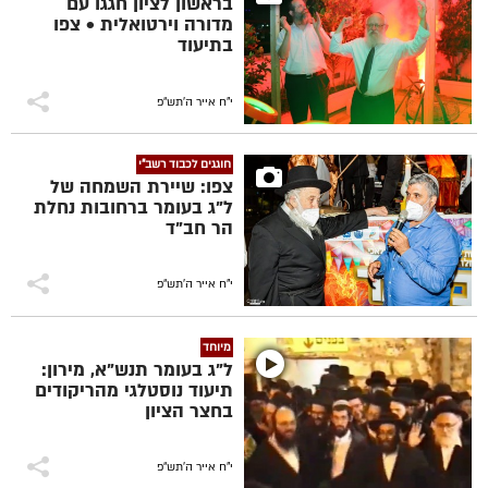
בראשון לציון חגגו עם
מדורה וירטואלית • צפו
בתיעוד
י"ח אייר ה׳תש״פ
חוגגים לכבוד רשב"י
צפו: שיירת השמחה של
ל"ג בעומר ברחובות נחלת
הר חב"ד
י"ח אייר ה׳תש״פ
מיוחד
ל"ג בעומר תנש"א, מירון:
תיעוד נוסטלגי מהריקודים
בחצר הציון
י"ח אייר ה׳תש״פ