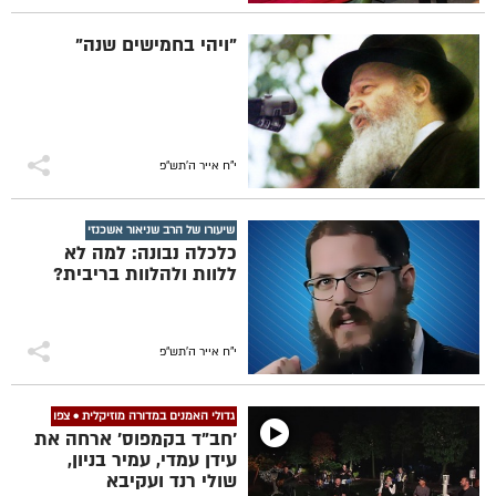
"ויהי בחמישים שנה"
י"ח אייר ה׳תש״פ
שיעורו של הרב שניאור אשכנזי
כלכלה נבונה: למה לא
ללוות ולהלוות בריבית?
י"ח אייר ה׳תש״פ
גדולי האמנים במדורה מוזיקלית • צפו
'חב"ד בקמפוס' ארחה את
עידן עמדי, עמיר בניון,
שולי רנד ועקיבא