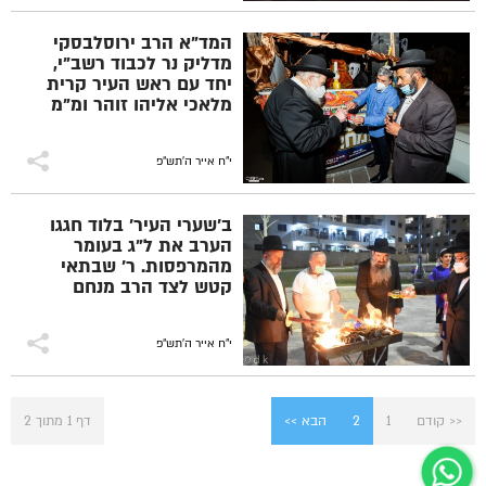
המד"א הרב ירוסלבסקי
מדליק נר לכבוד רשב"י,
יחד עם ראש העיר קרית
מלאכי אליהו זוהר ומ"מ
עו"ד בצלאל מזרחי. צילום:
חיים טויטו
י"ח אייר ה׳תש״פ
ב'שערי העיר' בלוד חגגו
הערב את ל"ג בעומר
מהמרפסות. ר' שבתאי
קטש לצד הרב מנחם
קעניג וסגן ראש העיר רפי
קטשוילי הדליקו את
המדורה, לראשונה בשכונה
י"ח אייר ה׳תש״פ
החדשה
<< קודם
1
2
הבא >>
דף 1 מתוך 2