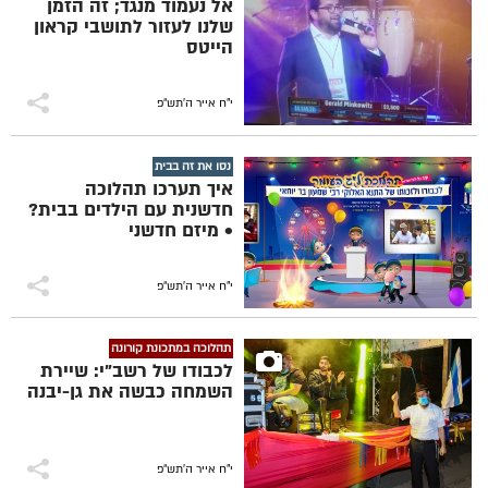
אל נעמוד מנגד; זה הזמן
שלנו לעזור לתושבי קראון
הייטס
י"ח אייר ה׳תש״פ
נסו את זה בבית
איך תערכו תהלוכה
חדשנית עם הילדים בבית?
• מיזם חדשני
י"ח אייר ה׳תש״פ
תהלוכה במתכונת קורונה
לכבודו של רשב"י: שיירת
השמחה כבשה את גן-יבנה
י"ח אייר ה׳תש״פ