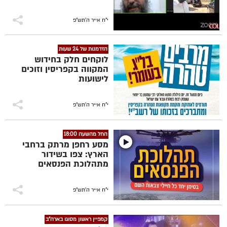
י"ח אייר ה׳תש״פ
הזדמנות של 24 שעות
לוקחים חלק בחידוש
המקווה בקפריסין וזוכים
לישועות
י"ח אייר ה׳תש״פ
החל מהשעה 18:00
מסע רחפן מרתק ברחבי
הארץ: צפו בשידור
מתהלוכת הפנסאים
י"ח אייר ה׳תש״פ
קמפיין ראשון מסוגו בארה"ב