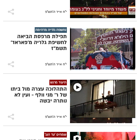
י"ח אייר ה׳תש״פ
נחשפה גלריה מדהימה
תפילת מרפסת הביאה
לחשיפת גלריה מ'פאראד'
תשמ"ז
י"ח אייר ה׳תש״פ
תיעוד מרגש
התהלוכה עצרה מול ביתו
של ר' מני וולף - ועין לא
נותרה יבשה
י"ח אייר ה׳תש״פ
שמחים 'עד הגג'