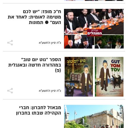
ח"כ מופז: "יש לכם
משימה לאומית: לאחד את
העם" ● תמונות
כ"ה סיון ה׳תשע״א
הספר "גוט יום טוב"
במהדורה חדשה ובאנגלית
(פ)
כ"ה סיון ה׳תשע״א
מבאזל לחברון: חברי
הקהילה שבתו בחברון