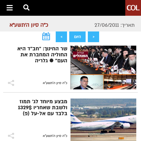
כ"ה סיון ה׳תשע״א
תאריך: 27/06/2011
<
היום
>
שר החינוך: "חב"ד היא
החוליה המחברת את
העם" ● גלריה
כ"ה סיון ה׳תשע״א
מבצע מיוחד לג' תמוז
ולשבת שאחריו 1329$
בלבד עם אל-על (פ)
כ"ה סיון ה׳תשע״א