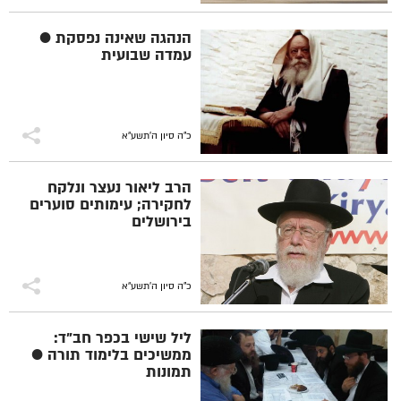
הנהגה שאינה נפסקת ●
עמדה שבועית
כ"ה סיון ה׳תשע״א
הרב ליאור נעצר ונלקח
לחקירה; עימותים סוערים
בירושלים
כ"ה סיון ה׳תשע״א
ליל שישי בכפר חב"ד:
ממשיכים בלימוד תורה ●
תמונות