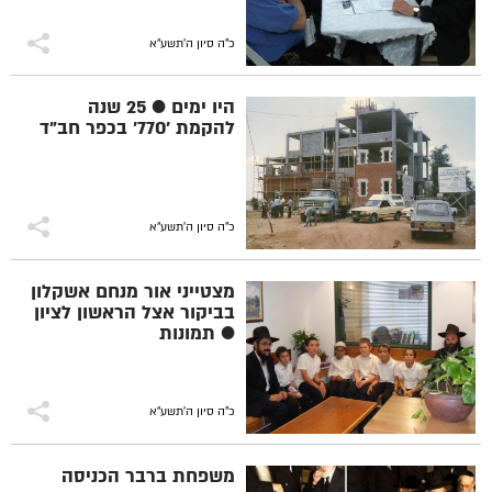
כ"ה סיון ה׳תשע״א
היו ימים ● 25 שנה
להקמת '770' בכפר חב"ד
כ"ה סיון ה׳תשע״א
מצטייני אור מנחם אשקלון
בביקור אצל הראשון לציון
● תמונות
כ"ה סיון ה׳תשע״א
משפחת ברבר הכניסה