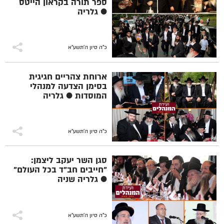
ספר תורה בקראון הייטס
● גלריה
כ"ה סיון ה׳תשע״א
ארוחת צהריים חגיגית
בסימן הצדעה למנהלי
המוסדות ● גלריה
כ"ה סיון ה׳תשע״א
סגן השר יעקב ליצמן:
"חייבים חב"ד בכל העולם"
● גלריה שניה
כ"ה סיון ה׳תשע״א