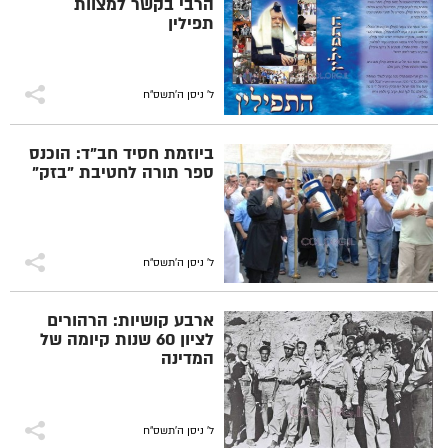
הרבי בקשר למצוות
תפילין
ל' ניסן ה׳תשס״ח
ביוזמת חסיד חב"ד: הוכנס
ספר תורה לחטיבת "בזק"
ל' ניסן ה׳תשס״ח
ארבע קושיות: הרהורים
לציון 60 שנות קיומה של
המדינה
ל' ניסן ה׳תשס״ח