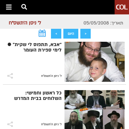
ל' ניסן ה׳תשס״ח
תאריך: 05/05/2008
<
היום
>
"אבא, תתפוס לי שקית" ●
לימי ספירת העומר
ל' ניסן ה׳תשס״ח
כל ראשון וחמישי:
השלוחים בבית המדרש
ל' ניסן ה׳תשס״ח