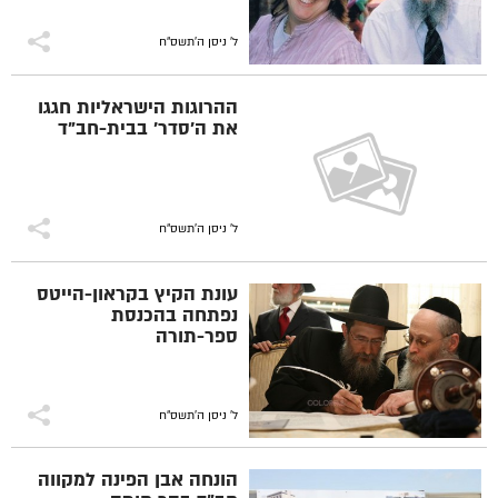
ל' ניסן ה׳תשס״ח
ההרוגות הישראליות חגגו
את ה'סדר' בבית-חב"ד
ל' ניסן ה׳תשס״ח
עונת הקיץ בקראון-הייטס
נפתחה בהכנסת
ספר-תורה
ל' ניסן ה׳תשס״ח
הונחה אבן הפינה למקווה