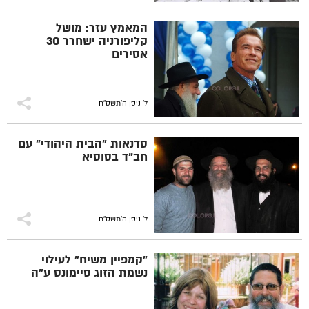
המאמץ עזר: מושל
קליפורניה ישחרר 30
אסירים
ל' ניסן ה׳תשס״ח
סדנאות "הבית היהודי" עם
חב"ד בסוסיא
ל' ניסן ה׳תשס״ח
"קמפיין משיח" לעילוי
נשמת הזוג סיימונס ע"ה