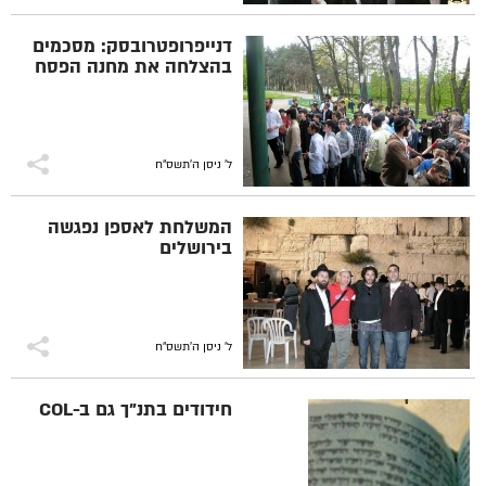
דנייפרופטרובסק: מסכמים
בהצלחה את מחנה הפסח
ל' ניסן ה׳תשס״ח
המשלחת לאספן נפגשה
בירושלים
ל' ניסן ה׳תשס״ח
חידודים בתנ"ך גם ב-COL