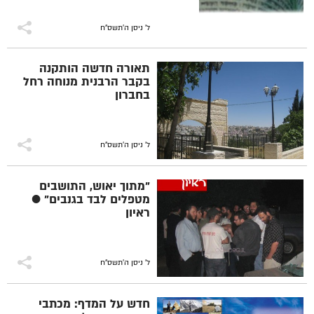
ל' ניסן ה׳תשס״ח
תאורה חדשה הותקנה
בקבר הרבנית מנוחה רחל
בחברון
ל' ניסן ה׳תשס״ח
"מתוך יאוש, התושבים
מטפלים לבד בגנבים" ●
ראיון
ל' ניסן ה׳תשס״ח
חדש על המדף: מכתבי