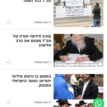
חב"ד בהר חומה
ל' ניסן ה׳תשס״ח
קובץ חידושי-תורה של
חב"ד מצטט את הרב
אלישיב
ל' ניסן ה׳תשס״ח
במקום בו נרצחו מיליוני
יהודים: הנוער הישראלי
התחזק
ל' ניסן ה׳תשס״ח