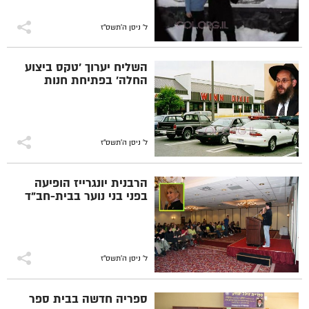
ל' ניסן ה׳תשס״ז
השליח יערוך 'טקס ביצוע
החלה' בפתיחת חנות
ל' ניסן ה׳תשס״ז
הרבנית יונגרייז הופיעה
בפני בני נוער בבית-חב"ד
ל' ניסן ה׳תשס״ז
ספריה חדשה בבית ספר