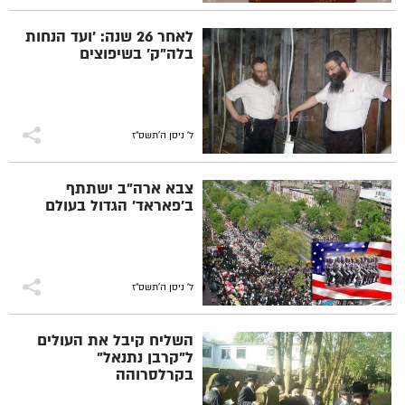
לאחר 26 שנה: 'ועד הנחות
בלה"ק' בשיפוצים
ל' ניסן ה׳תשס״ז
צבא ארה"ב ישתתף
ב'פאראד' הגדול בעולם
ל' ניסן ה׳תשס״ז
השליח קיבל את העולים
ל"קרבן נתנאל"
בקרלסרוהה