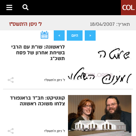
ל' ניסן ה׳תשס״ז
תאריך: 18/04/2007
<
היום
>
לראשונה: שו"ת עם הרבי
בשיחת אחרון של פסח
תשכ"ג
ל' ניסן ה׳תשס״ז
קונטיקט: חב"ד בראנפורד
צלחו משוכה ראשונה
ל' ניסן ה׳תשס״ז