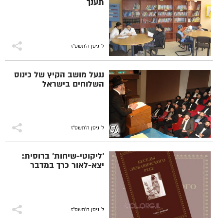
תענך
ל' ניסן ה׳תשס״ז
ננעל מושב הקיץ של כינוס
השלוחים בישראל
ל' ניסן ה׳תשס״ז
'ליקוטי-שיחות' ברוסית:
יצא-לאור כרך במדבר
ל' ניסן ה׳תשס״ז