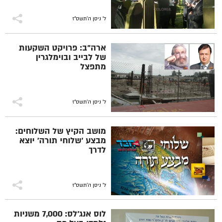
ל' ניסן ה׳תשס״ז
ארה"ב: פרויקט השקעות
של לבייב ובוימלגרין
מתפצל
ל' ניסן ה׳תשס״ז
מושב הקיץ של השלוחים:
מבצע 'שלוחי תורה' יוצא
לדרך
ל' ניסן ה׳תשס״ז
לוס אנג'לס: 7,000 משניות