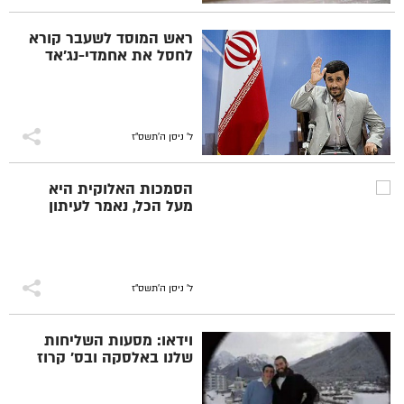
ראש המוסד לשעבר קורא
לחסל את אחמדי-נג'אד
ל' ניסן ה׳תשס״ז
הסמכות האלוקית היא
מעל הכל, נאמר לעיתון
ל' ניסן ה׳תשס״ז
וידאו: מסעות השליחות
שלנו באלסקה ובס' קרוז