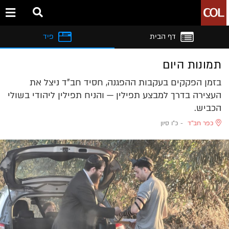
דף הבית
פיד
תמונות היום
בזמן הפקקים בעקבות ההפגנה, חסיד חב"ד ניצל את
העצירה בדרך למבצע תפילין — והניח תפילין ליהודי בשולי
הכביש.
כפר חב''ד
-
כ"ו סיון