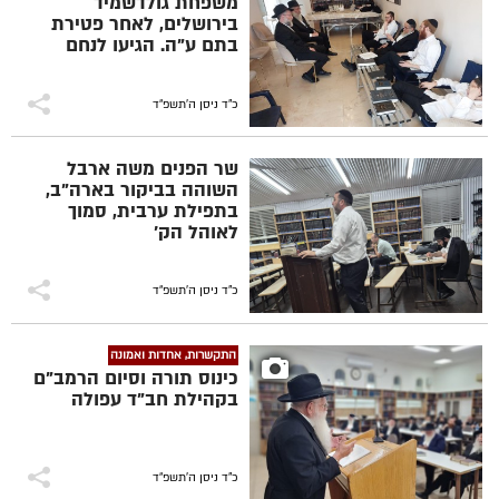
משפחת גולדשמיד
בירושלים, לאחר פטירת
בתם ע"ה. הגיעו לנחם
האחים הרב מרדכי
ביסטרצקי מד"א קהילת
חב"ד צפת והשליח הרב
כ"ד ניסן ה׳תשפ״ד
שלמה ביסטרצקי, רב העיר
המבורג גרמניה
שר הפנים משה ארבל
השוהה בביקור בארה"ב,
בתפילת ערבית, סמוך
לאוהל הק'
כ"ד ניסן ה׳תשפ״ד
התקשרות, אחדות ואמונה
כינוס תורה וסיום הרמב"ם
בקהילת חב"ד עפולה
כ"ד ניסן ה׳תשפ״ד