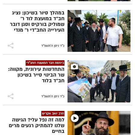
במהלך סיור בשיכון: נציג
חב"ד במועצת לוד ר'
שמוליק בורקיס וסגן דובר
העירייה החב"די ר' מנדי
זילברשטרום, מלווים את
שר השיכון וסגן שר
התרבות והספורט
כ"ד ניסן ה׳תשפ״ד
ומעניקיםהסבר על קהילת
חב"ד הענפה והמתפתחת
ביוזמת חבר המועצה החב"די
התחדשות עירונית, מקווה:
שר הבינוי סייר בשיכון
חב"ד בלוד
כ"ד ניסן ה׳תשפ״ד
הרב יואב אקריש
למה זה נפל עלי? הגישה
שלנו להמתיק רגעים מרים
בחיים