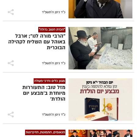
כ"ד ניסן ה׳תשפ״ד
"הכרת הטוב גדולה"
"הרבי מורה לנו"; ארבל
באוהל עם השליח לקהילה
הבוכרית
כ"ד ניסן ה׳תשפ״ד
מגוון כלים ודרכי פעולה
מזל טוב: התעוררות
מיוחדת ב'מבצע יום
הולדת'
כ"ד ניסן ה׳תשפ״ד
הנאומים, התמונות, הזיכרונות