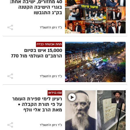
40 מחזורים, ישיבה אחת:
בוגרי הישיבה הקטנה
בק"ג התגבשו
כ"ד ניסן ה׳תשפ״ד
תחת אבטחה כבדה
15,000 איש בסיום
הרמב"ם העולמי מול 770
כ"ד ניסן ה׳תשפ״ד
צפו בוידאו
רעיון לימי ספירת העומר
על פי תורת הקבלה •
מאת הרב אלי וולף
כ"ד ניסן ה׳תשפ״ד