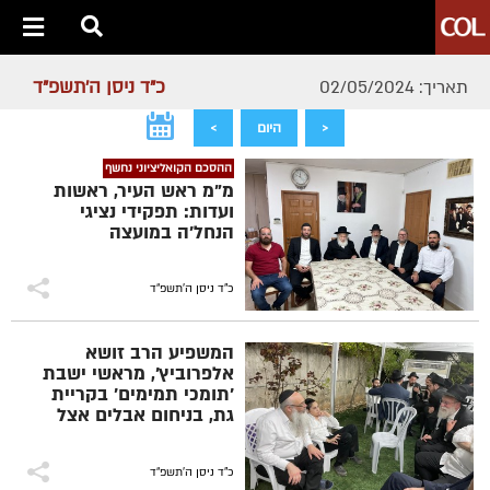
כ"ד ניסן ה׳תשפ״ד
תאריך: 02/05/2024
<
היום
>
ההסכם הקואליציוני נחשף
מ"מ ראש העיר, ראשות
ועדות: תפקידי נציגי
הנחל'ה במועצה
כ"ד ניסן ה׳תשפ״ד
המשפיע הרב זושא
אלפרוביץ׳, מראשי ישבת
'תומכי תמימים' בקריית
גת, בניחום אבלים אצל
הרב שי סוקניק בכפר
חב״ד, היושב שבעה על
בתו השליחה פייגי ע"ה
כ"ד ניסן ה׳תשפ״ד