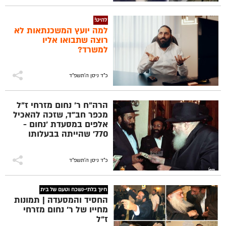
להיט!
למה יועץ המשכנתאות לא
רוצה שתבואו אליו
למשרד?
כ"ד ניסן ה׳תשפ״ד
הרה"ח ר' נחום מזרחי ז"ל
מכפר חב"ד, שזכה להאכיל
אלפים במסעדת 'נחום -
770' שהייתה בבעלותו
וניהולו, מקבל דולר לברכה
והצלחה מידו הקדושות
של הרבי
כ"ד ניסן ה׳תשפ״ד
חיוך בלתי-נשכח וטעם של בית
החסיד והמסעדה | תמונות
מחייו של ר' נחום מזרחי
ז"ל