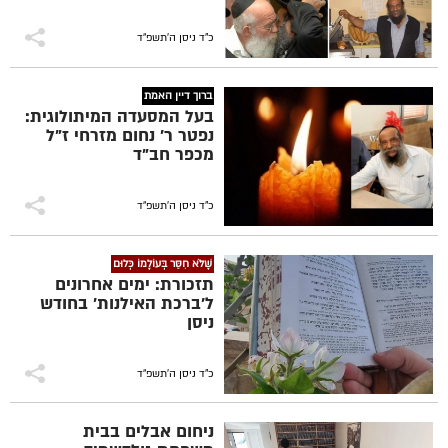
כ"ד ניסן ה׳תשפ״ד
ברוך דיין האמת
בעל המסעדה המיתולוגית:
נפטר ר' נחום מזרחי ז"ל
מכפר חב"ד
כ"ד ניסן ה׳תשפ״ד
שֶׁלֹּא חִסֵּר בְּעוֹלָמוֹ כְּלוּם
תזכורת: ימים אחרונים
ל'ברכת האילנות' בחודש
ניסן
כ"ד ניסן ה׳תשפ״ד
ניחום אבלים בבית