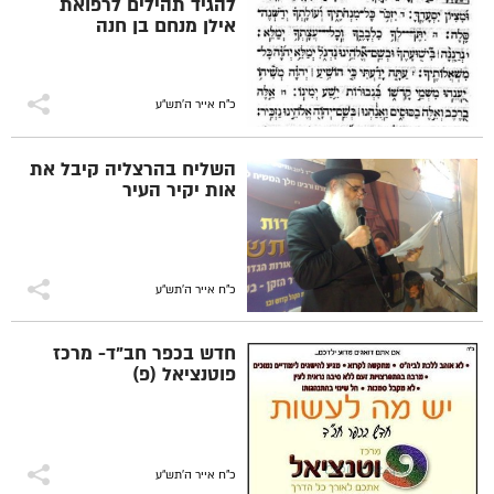
להגיד תהילים לרפואת
אילן מנחם בן חנה
כ"ח אייר ה׳תש״ע
השליח בהרצליה קיבל את
אות יקיר העיר
כ"ח אייר ה׳תש״ע
חדש בכפר חב"ד- מרכז
פוטנציאל (פ)
כ"ח אייר ה׳תש״ע