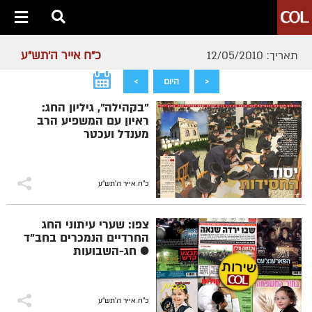
כ"ח אייר ה׳תש״ע
תאריך: 12/05/2010
<
היום
>
"בקהילה", גיליון החג:
ראיון עם המשפיע הרב
מענדל ועכטר
כ"ח אייר ה׳תש״ע
צפו: שערי עיתוני החג
החרדיים הנמכרים בחב"ד
● חג-השבועות
כ"ח אייר ה׳תש״ע