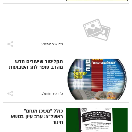
כ"ח אייר ה׳תש״ע
תקליטור שיעורים חדש
מהרב סופר לחג השבועות
כ"ח אייר ה׳תש״ע
כולל "משכן מנחם"
ראשל"צ: ערב עיון בנושא
חינוך