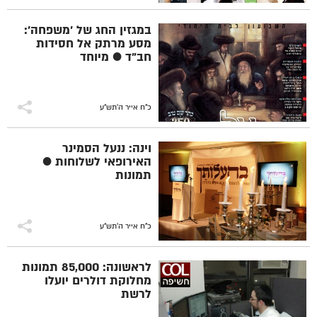
במגזין החג של 'משפחה':
מסע מרתק אל חסידות
חב"ד ● מיוחד
כ"ח אייר ה׳תש״ע
וינה: ננעל הסמינר
האירופאי לשלוחות ●
תמונות
כ"ח אייר ה׳תש״ע
לראשונה: 85,000 תמונות
מחלוקת דולרים יועלו
לרשת