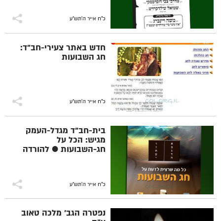
כ"ח אייר ה׳תש״ע
חדש באתר צעירי-חב"ד:
חג השבועות
כ"ח אייר ה׳תש״ע
בית-חב"ד מגדל-העמק
מגיש: הכל על
חג-השבועות ● להורדה
כ"ח אייר ה׳תש״ע
נפטרה הגב' מלכה טאוב