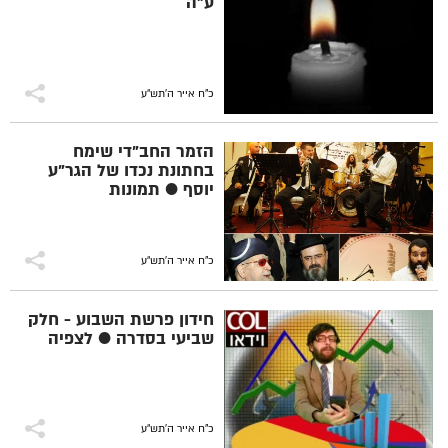
ע"ה
כ"ח אייר ה׳תש״ע
הזמר החב"די שימח
בחתונת נכדו של הגר"ע
יוסף ● תמונות
כ"ח אייר ה׳תש״ע
חידון פרשת השבוע - חלק
שביעי בסדרה ● לצפיה
כ"ח אייר ה׳תש״ע