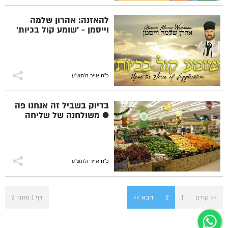
להאזנה: אהרון שלמה
וייסמן - 'שומע קול בכיות'
כ"ח אייר ה׳תש״ע
בדיוק בשביל זה אנחנו פה
● משולחנה של שליחה
כ"ח אייר ה׳תש״ע
<< קודם
1
2
הבא >>
דף 1 מתוך 2