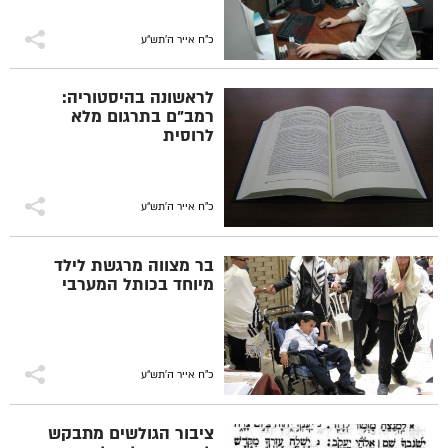
כ"ח אייר ה׳תש״ע
לראשונה בהיסטוריה:
רמב"ם בתרגום מלא
לרוסית
כ"ח אייר ה׳תש״ע
בר מצווה מרגשת לילד
מיוחד בכותל המערבי
כ"ח אייר ה׳תש״ע
ציבור הגולשים מתבקש