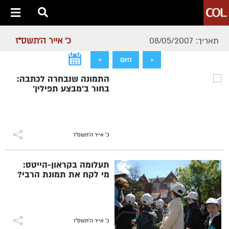
כ' אייר ה׳תשס״ז
תאריך: 08/05/2007
<
היום
>
התמונה שנבחרה לכתבה:
בחור ב'מבצע תפילין'
כ' אייר ה׳תשס״ז
תעלומה בקראון-הייטס:
מי לקח את תמונת הרבי?
כ' אייר ה׳תשס״ז