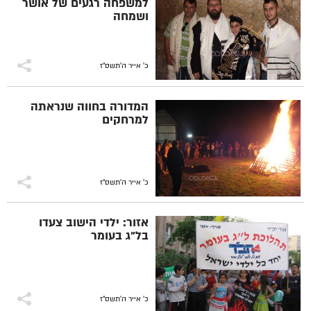
למשפחה רגעים של אושר
ושמחה
כ' אייר ה׳תשס״ז
המדורה בחווה שנראתה
למרחקים
כ' אייר ה׳תשס״ז
אזור: ילדי הישוב צעדו
בל"ג בעומר
כ' אייר ה׳תשס״ז