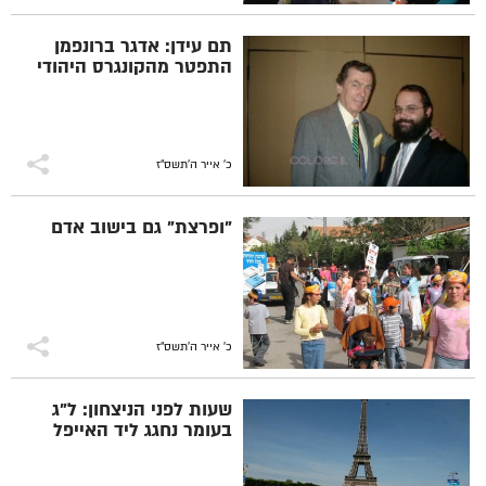
תם עידן: אדגר ברונפמן
התפטר מהקונגרס היהודי
כ' אייר ה׳תשס״ז
"ופרצת" גם בישוב אדם
כ' אייר ה׳תשס״ז
שעות לפני הניצחון: ל"ג
בעומר נחגג ליד האייפל