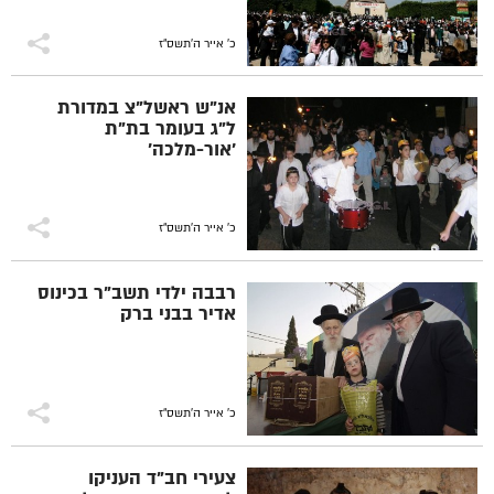
כ' אייר ה׳תשס״ז
אנ"ש ראשל"צ במדורת
ל"ג בעומר בת"ת
'אור-מלכה'
כ' אייר ה׳תשס״ז
רבבה ילדי תשב"ר בכינוס
אדיר בבני ברק
כ' אייר ה׳תשס״ז
צעירי חב"ד העניקו