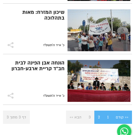
שיכון המזרח: מאות
בתהלוכה
כ' אייר ה׳תשס״ז
הונחה אבן הפינה לבית
חב"ד קריית ארבע-חברון
כ' אייר ה׳תשס״ז
<< קודם
1
2
3
הבא >>
דף 3 מתוך 3