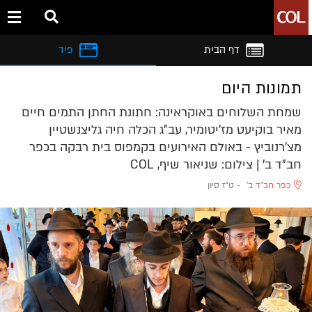
דף הבית
פיד
תמונות היום
שמחת השלוחים באוקראינה: חתונת החתן התמים חיים
מאיר בוקיעט מז'יטומיר, עב"ג הכלה חיה גליצנשטיין
מצ'רנוביץ - באולם האירועים בקמפוס בית רבקה בכפר
חב"ד ב' | צילום: שניאור שיף, COL
כפר חב"ד ב'
-
ט"ז סיון