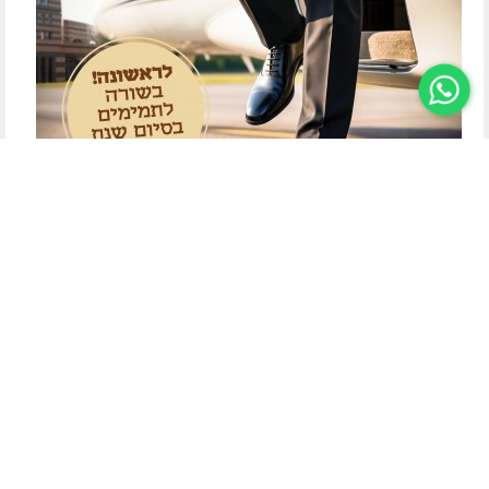
בשורה למסיימי שנת ה'קבוצה':
הישיבה החדשה בקריבוי רוג פותחת את שעריה
סיימתם את שנת ה'קבוצה'? עכשיו מתחיל השלב האמיתי של
החיים. הבחירה במסגרת ההמשך היא החלטה קריטית, והישיבה
החדשה שקמה בקריבוי רוג נועדה בדיוק בשביל להעניק לבחורים
שנת יישוב הדעת, בניין אישי, וחיבור עמוק...
לסיפור המלא
לכתבה