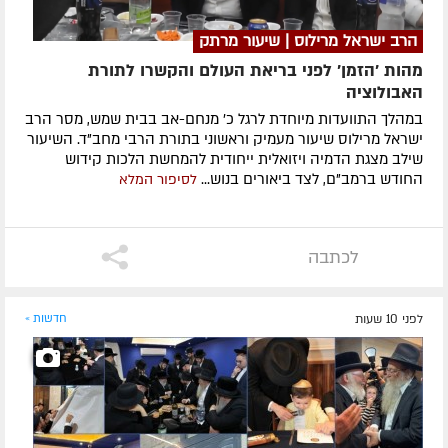
הרב ישראל מרילוס | שיעור מרתק
מהות 'הזמן' לפני בריאת העולם והקשרו לתורת
האבולוציה
במהלך התוועדות מיוחדת לרגל כ' מנחם-אב בבית שמש, מסר הרב
ישראל מרילוס שיעור מעמיק וראשוני בתורת הרבי מחב"ד. השיעור
שילב מצגת הדמיה ויזואלית ייחודית להמחשת הלכות קידוש
החודש ברמב"ם, לצד ביאורים בנוש...
לסיפור המלא
לכתבה
לפני 10 שעות
חדשות »