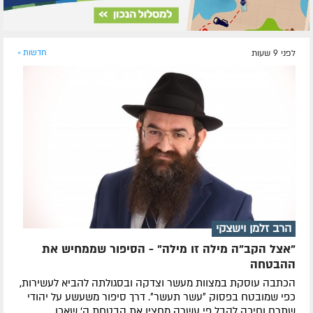
לפני 9 שעות
חדשות »
הרב זלמן וישצקי
"אצל הקב"ה מילה זו מילה" - הסיפור שממחיש את
ההבטחה
הכתבה עוסקת במצוות מעשר וצדקה ובסגולתה להביא לעשירות,
כפי שמובטח בפסוק ״עשר תעשר״. דרך סיפור משעשע על יהודי
שתרם וחיכה לקבל פי עשרה מחצין את הבטחת ה' שאכן