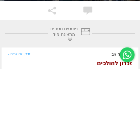
פוסטים נוספים
מתצוגת פיד
היום, כ"ה אב
זכרון להולכים »
זכרון להולכים
הרה"ח יוסף שיינער ע״ה
מרת אסתר שרון ע״ה
הרה"ח שמואל דוד בר טוב ע״ה