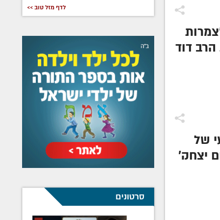
לדף מזל טוב >>
צמרות
הרב דוד
נמשכה
י של
ם יצחק'
ר חב"ד'
ופין
סרטונים