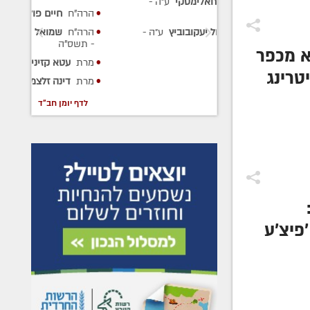
אלימסקי
ע״ה
-
הרה"ח
חיים פולק
ע״ה
- תשע"ג
עקובוביץ
ע״ה
-
הרה"ח
שמואל תנחום שוחאט
ע״ה
- תשס"ה
א מכפר
מרת
עטא קזיניץ
ע״ה
- תשנ"ו
טרינג
מרת
דינה זלצמן
ע״ה
- תשנ"ו
של צאת
לדף יומן חב"ד
ה
פיצ'ע