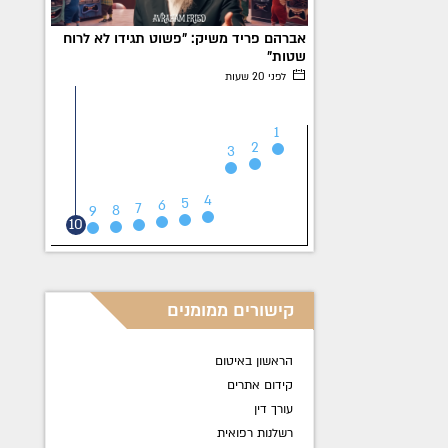
אברהם פריד משיק: "פשוט תגידו לא לרוח
עשרות
שטות"
למנוח
לפני 20 שעות
ט"ז
1
2
3
4
5
6
7
8
9
10
קישורים ממומנים
הראשון באיטום
קידום אתרים
עורך דין
רשלנות רפואית