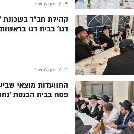
משיח
כ"ב ניסן ה׳תשפ״ד
קהילת חב"ד בשכונת '
דגן' בבית דגן בראשות 
קורץ בסעודת משיח ש
אחרי צאת החג
כ"ב ניסן ה׳תשפ״ד
התוועדות מוצאי שביע
פסח בבית הכנסת 'נחו
בשיכונים החדשים בכפ
עם המשפיע הרב זלמן ג