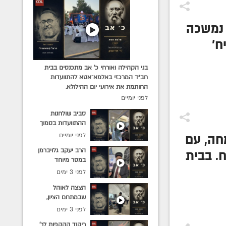
 נמשכה
ח'
לים,
בני הקהילה ואורחי כ׳ אב מתכנסים בבית
ים,
חב״ד המרכזי באלמא־אטא להתוועדות
החותמת את אירועי יום ההילולא.
ום
לפני יומיים
תיאל
סביב שולחנות
קהילת
ההתוועדות בסמוך
לציון בעל ההילולא:
לפני יומיים
חה, עם
הרב אלי וולף
הרב יעקב גלויברמן
מתוועד עם מקורבים
, בבית
במסר מיוחד
ותמימים מישיבות
יה,
מאלמא־אטא, בסמוך
חב״ד בארץ וברחבי
לפני 3 ימים
לציונו של בעל
העולם.
פתלי
הצצה לאוהל
ההילולא: "מרגש עד
שבמתחם הציון,
דמעות"
הן
שהוקם לרווחת אלפי
לפני 3 ימים
האורחים הפוקדים
ריקוד ההקפות לר׳
את המקום לרגל יום