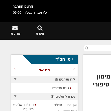
הרשם
התחבר
כ"ג אב, ה׳תשפ״ו
09:00
חיפוש
צור קשר
יומן חב"ד
›
‹
כ"ג אב
מימון
לוח מנהגים
)
1
(
סיפורי
שבת מברכים
ת
זכרון להולכים
)
8
(
ת הפסח
ן
ע״ה
- תש"פ
הרה"ח
אליעזר דניאל מיירס
ע״ה
-
תשע"ה