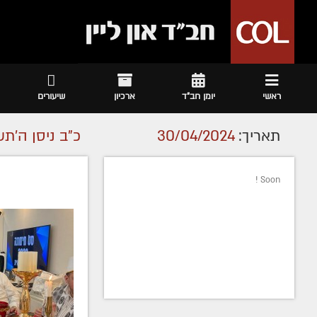
ראשי
יומן חב"ד
ארכיון
שיעורים
תאריך:
30/04/2024
כ"ב ניסן ה׳ת
Soon !
מרת
מסעודי שושן
ע״ה
- תש"פ