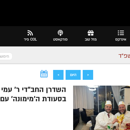
אינדקס
מזל טוב
פודקאסט
COL פיד
שפ״ד
<
היום
>
השדרן החב"די ר' עמי 
בסעודת ה'מימונה' עם 
המסורת שממשיכים א
'סעודת משיח' עם צא
הרה"ח
אליעזר דניאל מיירס
ע״ה
-
מרת
מסעודי שוש
תשע"ה