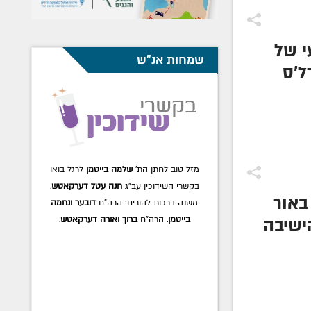
י של
שמחות אנ"ש
ל'ס
"ר
ביץ'
"ח
מזל טוב לחתן הת'
שלמה בייטמן
לרגל בואו
בקשרי השידוכין עב"ג
חנה עטל דערקאטש
.
באור
משנה ברכות להורים: הרה"ח
דובער ונחמה
בייטמן
. הרה"ח
ברוך ואורה דערקאטש
.
ישיבה
 הנדל
גל
ודת