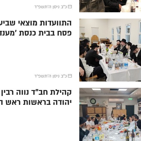
כ"ב ניסן ה׳תשפ״ד
התוועדות מוצאי שביע
פסח בבית כנסת 'מענד
שול' בכפר חב''ד עם יו
הוועד הרב שמעון רבינו
והרב מוטי הלפרין מצא
כ"ב ניסן ה׳תשפ״ד
קהילת חב"ד נווה רבין 
יהודה בראשות ראש ה
הרב שלום דובער הכהן
והמשפיע הרב נחמיה ס
בהתוועדות המשך לסע