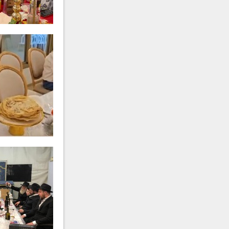
מרת
רחל לאה חאלימסקי
ע״ה
תש"פ
מרת
מאשא רחל יעקובוביץ
ע״ה
תשפ"א