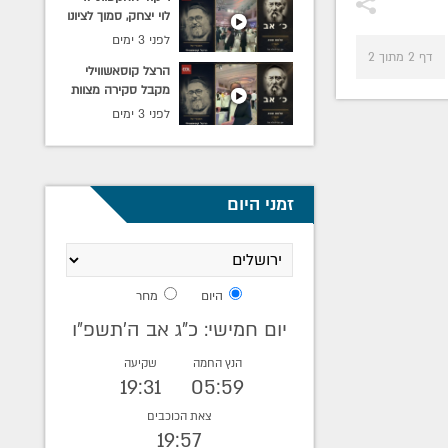
לוי יצחק, סמוך לציונו
ההילולא.
באלמא־אטא בליל כ׳
לפני 3 ימים
אב.
דף 2 מתוך 2
הרצל קוסאשווילי
מקבל סקירה מצוות
ההפקה ומציג את
לפני 3 ימים
האולם המוכן
לקראת מעמד כ׳ אב
באלמא־אטא.
זמני היום
היום
מחר
יום חמישי: כ"ג אב ה׳תשפ״ו
הנץ החמה
שקיעה
19:31
05:59
צאת הכוכבים
19:57