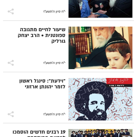
י"ח סיון ה׳תשע״ז
שיעור לחיים מתגובה
ספונטנית • הרב יצחק
גורליק
י"ח סיון ה׳תשע״ז
"וידעת": סינגל ראשון
לזמר יהונתן ארזוני
י"ח סיון ה׳תשע״ז
19 רבנים חדשים הוסמכו