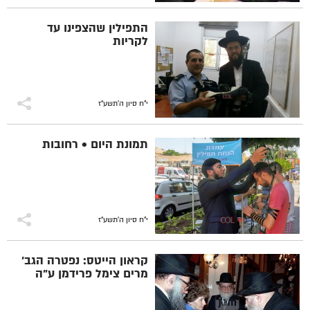
התפילין שהצפינו עד
לקריות
י"ח סיון ה׳תשע״ז
תמונת היום • רחובות
י"ח סיון ה׳תשע״ז
קראון הייטס: נפטרה הגב'
מרים צימל פרידמן ע"ה