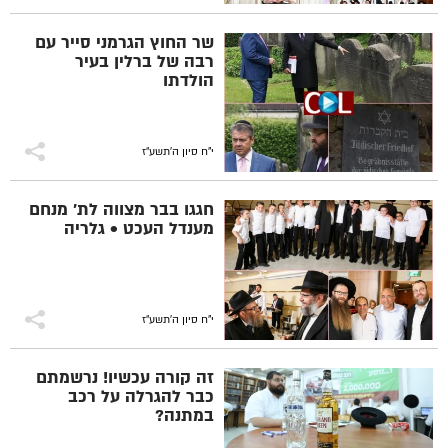
שר החוץ הגרמני סייר עם
רבה של ברלין בעיר
הולדתו
י"ח סיון ה׳תשע״ז
חגגו בבר מצווה לת' מנחם
מענדל העכט • גלריה
י"ח סיון ה׳תשע״ז
זה קורה עכשיו! נרשמתם
כבר להגרלה על רכב
במתנה?