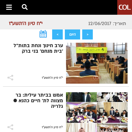
י"ח סיון ה׳תשע״ז
תאריך: 12/06/2017
<
היום
>
ערב חינוך ונחת בתות"ל
'בית מנחם' בני ברק
י"ח סיון ה׳תשע״ז
אמש בביתר עילית: בר
מצווה לת' חיים כהנא ●
גלריה
י"ח סיון ה׳תשע״ז