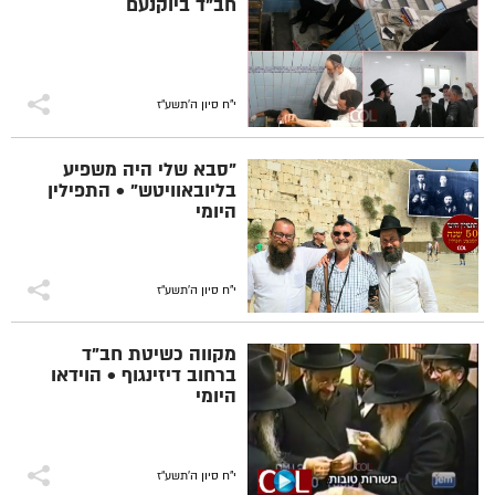
חב"ד ביוקנעם
י"ח סיון ה׳תשע״ז
"סבא שלי היה משפיע
בליובאוויטש" • התפילין
היומי
י"ח סיון ה׳תשע״ז
מקווה כשיטת חב"ד
ברחוב דיזינגוף • הוידאו
היומי
י"ח סיון ה׳תשע״ז