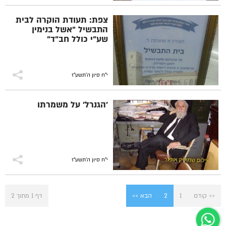
צפת: תעודת הוקרה לבית
התבשיל "אשל בנימין
שע"י כולל חב"ד"
י"ח סיון ה׳תשע״ז
'הגנרל' על משמרתו
י"ח סיון ה׳תשע״ז
<< קודם
1
2
הבא >>
דף 1 מתוך 2