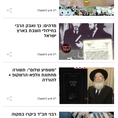
י"ח סיון ה׳תשע״ז
מדהים: כך נאבק הרבי
בחילולי השבת בארץ
ישראל
י"ח סיון ה׳תשע״ז
"משמיע שלום": תשורה
מחתונת וולפא-הרשקופ •
להורדה
י"ח סיון ה׳תשע״ז
רבני חב"ד ביקרו במקוה