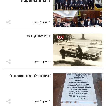
לרבנות במוסקבה
י"ח סיון ה׳תשע״ז
ב 'יראת קודש'
י"ח סיון ה׳תשע״ז
'ציוותה לנו את השמחה'
י"ח סיון ה׳תשע״ז