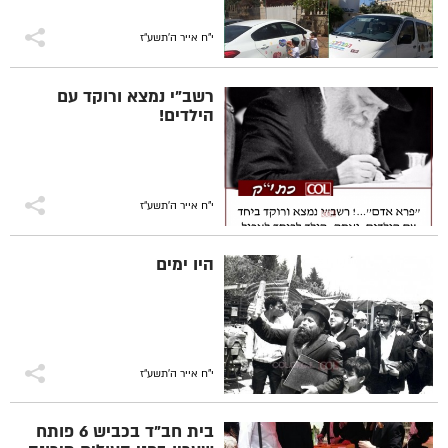
י"ח אייר ה׳תשע״ז
רשב"י נמצא ורוקד עם
הילדים!
י"ח אייר ה׳תשע״ז
היו ימים
י"ח אייר ה׳תשע״ז
בית חב"ד בכביש 6 פותח