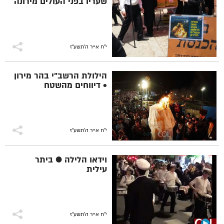
שעריו בפני העולים מירונה
י"ח אייר ה׳תשע״ז
הילולת הרשב"י בהר מירון
• דיווחים מהשטח
י"ח אייר ה׳תשע״ז
וידאו הלילה ● ביתר
עילית
י"ח אייר ה׳תשע״ז