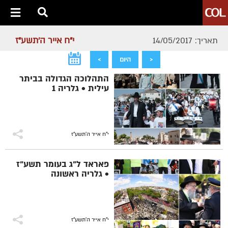
י"ח אייר ה׳תשע״ז
תאריך: 14/05/2017
<
היום
>
התהלוכה הגדולה בביתר
עילית • גלריה 1
י"ח אייר ה׳תשע״ז
פאראד ל"ג בעומר תשע"ז
• גלריה ראשונה
י"ח אייר ה׳תשע״ז