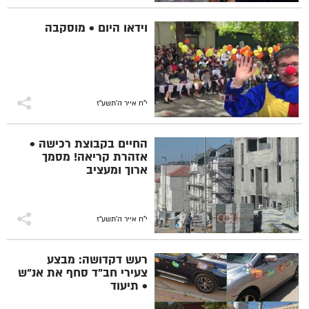
וידאו היום • מוסקבה
י"ח אייר ה׳תשע״ז
החיים בקבוצת רכישה •
אזהרת קריאה! מסמך
ארוך ומעציב
י"ח אייר ה׳תשע״ז
רעש דקדושה: מבצע
צעירי חב"ד סחף את אנ"ש
• תיעוד