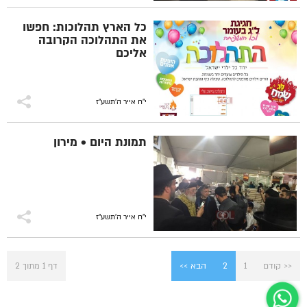
כל הארץ תהלוכות: חפשו
את התהלוכה הקרובה
אליכם
י"ח אייר ה׳תשע״ז
תמונת היום • מירון
י"ח אייר ה׳תשע״ז
<< קודם
1
2
הבא >>
דף 1 מתוך 2