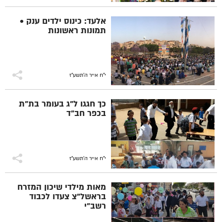
אלעד: כינוס ילדים ענק •
תמונות ראשונות
י"ח אייר ה׳תשע״ז
כך חגגו ל"ג בעומר בת"ת
בכפר חב"ד
י"ח אייר ה׳תשע״ז
מאות מילדי שיכון המזרח
בראשל"צ צעדו לכבוד
רשב"י