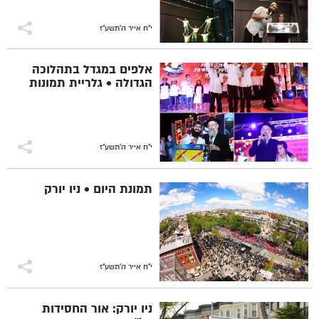
י"ח אייר ה׳תשע״ז
אלפים במגדל בתהלוכה
הגדולה • גלריית תמונות
י"ח אייר ה׳תשע״ז
תמונת היום • ניו יורק
י"ח אייר ה׳תשע״ז
ניו יורק: אור החסידות