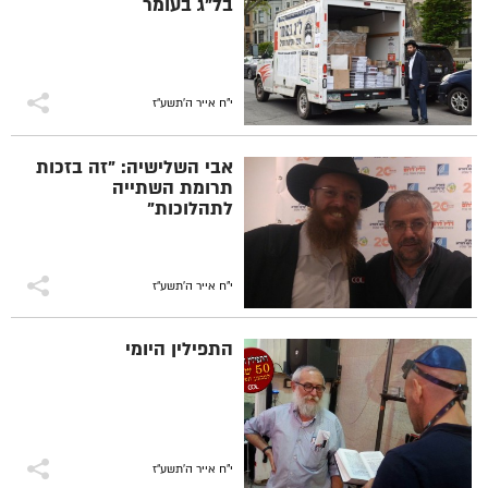
בל"ג בעומר
י"ח אייר ה׳תשע״ז
אבי השלישיה: "זה בזכות
תרומת השתייה
לתהלוכות"
י"ח אייר ה׳תשע״ז
התפילין היומי
י"ח אייר ה׳תשע״ז