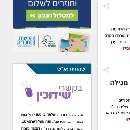
 הלוי סגל
ות נערכה בקרב
ין היתר ערך
המלא
שמחות אנ"ש
מגילה
פורים
 שליח חב"ד
ם אשר למדו את
מזל טוב לחתן הת'
שלמה בייטמן
לרגל בואו
לא
בקשרי השידוכין עב"ג
חנה עטל דערקאטש
.
משנה ברכות להורים: הרה"ח
דובער ונחמה