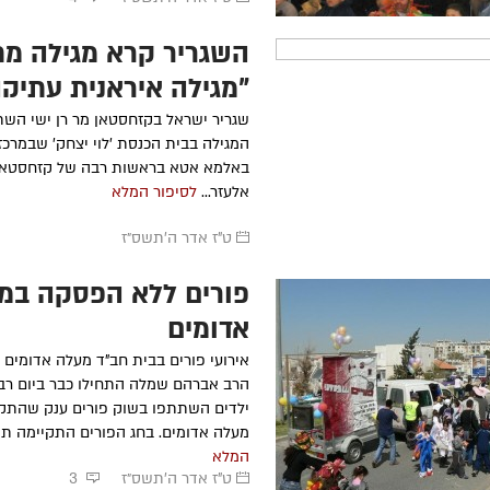
השגריר קרא מגילה מת
"מגילה איראנית עתיקה
שגריר ישראל בקזחסטאן מר רן ישי הש
המגילה בבית הכנסת 'לוי יצחק' שבמרכז 
באלמא אטא בראשות רבה של קזחסטאן 
אלעזר...
לסיפור המלא
ט"ז אדר ה׳תשס״ז
פורים ללא הפסקה במ
אדומים
אירועי פורים בבית חב"ד מעלה אדומים
הרב אברהם שמלה התחילו כבר ביום רב
ילדים השתתפו בשוק פורים ענק שהתקיי
מעלה אדומים. בחג הפורים התקיימה תה
המלא
ט"ז אדר ה׳תשס״ז
3