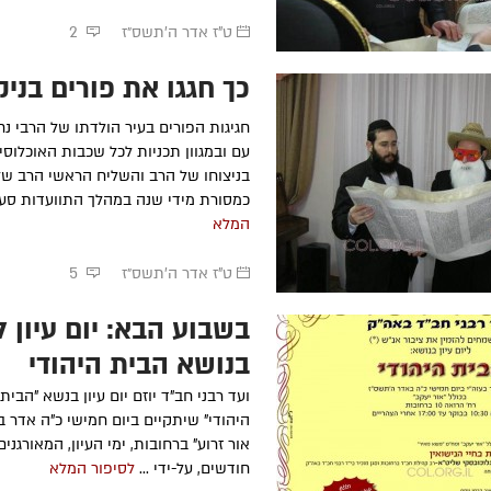
ט"ז אדר ה׳תשס״ז
2
כך חגגו את פורים בניק
חגיגות הפורים בעיר הולדתו של הרבי נח
עם ובמגוון תכניות לכל שכבות האוכלוסי
בניצוחו של הרב והשליח הראשי הרב שלו
כמסורת מידי שנה במהלך התוועדות סע.
המלא
ט"ז אדר ה׳תשס״ז
5
בשבוע הבא: יום עיון ל
בנושא הבית היהודי
ועד רבני חב"ד יוזם יום עיון בנשא "הבית
היהודי" שיתקיים ביום חמישי כ"ה אדר בכ
אור זרוע" ברחובות, ימי העיון, המאורגני
חודשים, על-ידי ...
לסיפור המלא