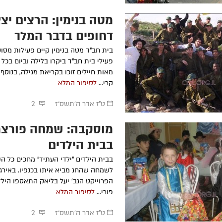
מטה בנימין: הרצים יצא
דחופים בדבר המלך
בית חב"ד מטה בנימין קיים פעילות מסו
פעילי בית חב"ד ביקרו בלילה וביום בכל 
מאות חיילים זוכו בקריאת מגילה, בנוסף
קרי...
לסיפור המלא
ט"ז אדר ה׳תשס״ז
2
מוסקבה: שמחה פורצת
בבית הילדים
בבית הילדים "ילדי העתיד" מחכים כל הש
לשמחה שהחג מביא איתו בכנפיו. באירג
הפרוייקט הגב' יעל בליאק התאספו היל
פורי...
לסיפור המלא
ט"ז אדר ה׳תשס״ז
2