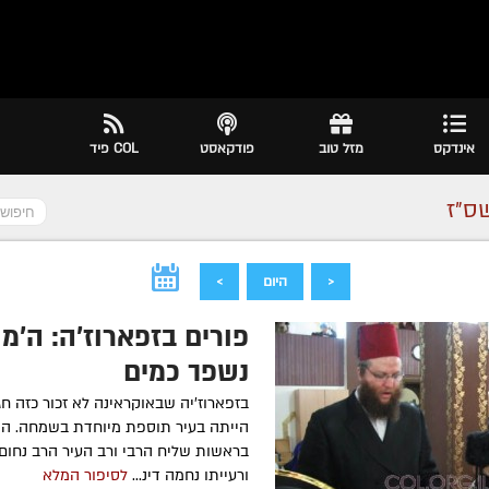
אינדקס
מזל טוב
פודקאסט
COL פיד
ס״ז
<
היום
>
פורים בזפארוז'ה: ה'מ
נשפך כמים
בזפארוז'יה שבאוקראינה לא זכור כזה חג
הייתה בעיר תוספת מיוחדת בשמחה. הק
בראשות שליח הרבי ורב העיר הרב נחום 
ורעייתו נחמה דינ...
לסיפור המלא