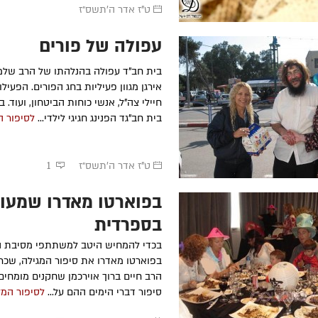
ט"ז אדר ה׳תשס״ז
עפולה של פורים
בית חב"ד עפולה בהנלהתו של הרב שלמה
אירגן מגוון פעיליות בחג הפורים. הפעיל
חיילי צה"ל, אנשי כוחות הביטחון, ועוד. ב
בית חב"גד הפנינג חגיגי לילדי...
לסיפור 
ט"ז אדר ה׳תשס״ז
1
בפוארטו מאדרו שמעו 
בספרדית
בכדי להמחיש היטב למשתתפי מסיבת ה
בפוארטו מאדרו את סיפור המגילה, שכר
הרב חיים ברוך אוירכמן שחקנים מומחי
סיפור דברי הימים ההם על...
לסיפור המ