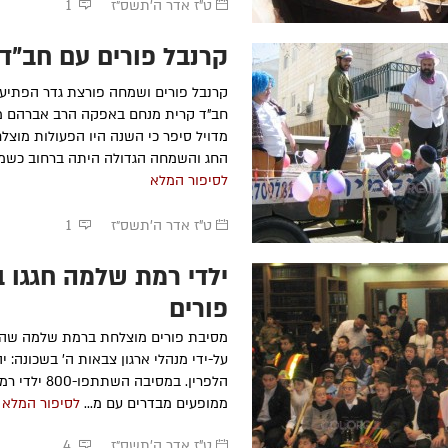
ט"ז אדר ה׳תשס״ז
1
קרנבל פורים עם חב"ד
קרנבל פורים ושמחה פורצת גדר הפתיע
חב"ד קרית מנחם באפקה הרב אברהם מד
מדויל סיפר כי השנה היו הפעולות מוצל
החג והשמחה הגדולה היתה ברחוב כשמא
לסיפור המלא
ט"ז אדר ה׳תשס״ז
1
ילדי רמת שלמה חגגו 
פורים
מסיבת פורים מוצלחת ברמת שלמה שה
על-ידי מנהלי ארגון צבאות ה' בשכונה: יה
הלפרין. במסיבה ה
ממופעים מבדרים עם מ...
לסיפור המלא
ט"ז אדר ה׳תשס״ז
4