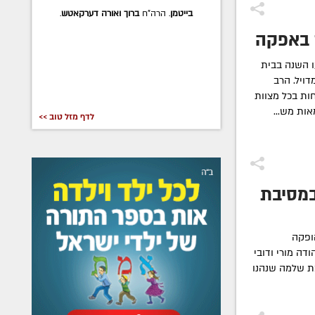
בייטמן
. הרה"ח
ברוך ואורה דערקאטש
.
 באפקה
ו השנה בבית
ויל. הרב
חות בכל מצוות
ות מש...
לדף מזל טוב >>
במסיבת
ופקה
ודה מורי ודובי
שתתפו-800 ילדי רמת שלמה שנהנו