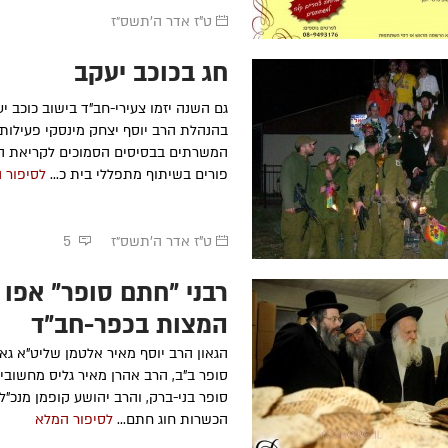
ט"ז אדר ה׳תשס״ז
חג בכוכב יעקב
ר'
בני בן עמי
ע״ה
- תשע"ז
הרה"ח
מיכאל קר
תשנ"ה
הרה"ח
חיים יונה צ'רנוחוב
ע״ה
-
גם השנה יזמו צעירי-חב"ד בישוב כוכב י
-
תשע"א
הרה"ח
אברהם צב
בהנהלת הרב יוסף יצחק מינסקי פעילות 
תשנ"ה
הרה"ח
אברהם כ"ץ (אברמוביץ)
המשרתים בבסיסים הסמוכים לקריאת המ
ט
ע״ה
- תשס"ג
הרה"ח
אברהם צב
פורים בשיתוף מתפללי בית כ...
לסיפור 
ע״ה
- תשנ"ה
הרה"ח
אלכסנדר גוטמן
ע״ה
-
תשס"ב
הרה"ח
שלמה זל
תשל"ט
הרה"ח
כתריאל חיים אליעזרוב
ע״ה
ט"ז אדר ה׳תשס״ז
5
- תשס"א
הרה"ח
רפאל אדר
תש"ס
רבני "חתם סופר" אפו
המצות בכפר-חב"ד
הגאון הרב יוסף מאיר אלטמן שליט"א גא
סופר ב"ב, הרב אהרן מאיר גליס מחשובי
סופר בני-ברק, והרב יהושע קופמן מנכ"
הכשרות חוג חתם...
לסיפור המלא