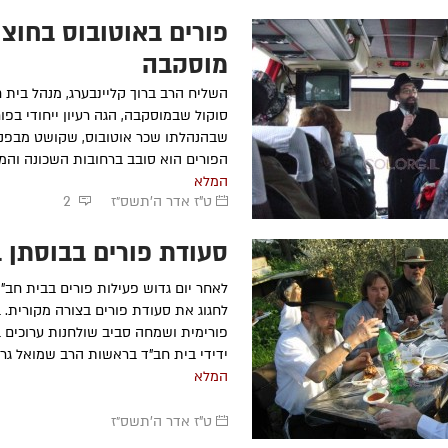
פורים באוטובוס בחוצו
מוסקבה
השליח הרב ברוך קליינבערג, מנהל בית 
סוקול שבמוסקבה, הגה רעיון ייחודי בפור
שבהנהלתו שכר אוטובוס, שקושט מבפנים
הפורים הוא סובב ברחובות השכונה והמ.
המלא
ט"ז אדר ה׳תשס״ז
2
סעודת פורים בבוסתן 
לאחר יום גדוש פעילות פורים בבית חב"ד
לחגוג את סעודת פורים בצורה מקורית. ב
פורימית ושמחה סביב שולחנות ערוכים ב
ידידי בית חב"ד בראשות הרב שמואל גרוז
המלא
ט"ז אדר ה׳תשס״ז