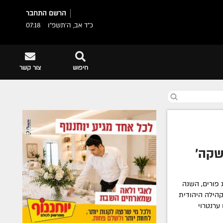
הרשם
התחבר
כ"ד אב, ה׳תשפ״ו
07:18
חיפוש
צור קשר
שקה'
 פורים, השנה
הילה היהודית
ערנטרוי