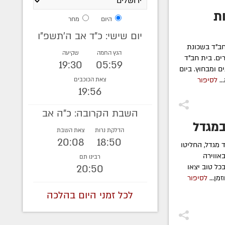
ת
היום
מחר
יום שישי: כ"ד אב ה׳תשפ״ו
חב"ד בשכונת
הנץ החמה
שקיעה
ים. בית חב"ד
19:30
05:59
 ומבחוץ. ביום
..
לסיפור
צאת הכוכבים
19:56
השבת הקרובה: כ"ה אב
במגדל
הדלקת נרות
צאת השבת
20:08
18:50
 מגדל, החליטו
אווירה
רבינו תם
20:50
כל טוב יצאו
מן...
לסיפור
לכל זמני היום בהלכה