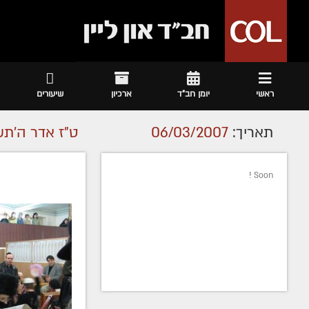
ראשי
יומן חב"ד
ארכיון
שיעורים
תאריך:
06/03/2007
ט"ז אדר ה׳תש
Soon !