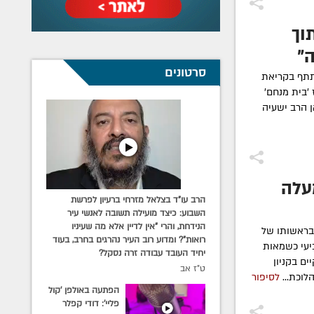
וך
"
סרטונים
תתף בקריאת
'בית מנחם'
הרב ישעיה
עלה
הרב עו"ד בצלאל מזרחי ברעיון לפרשת
השבוע: כיצד מועילה תשובה לאנשי עיר
הנידחת, והרי "אין לדיין אלא מה שעיניו
 בראשותו של
רואות"? ומדוע רוב העיר נהרגים בחרב, בעוד
יעי כשמאות
יחיד העובד עבודה זרה נסקל?
ם בקניון
ט"ז אב
לוכת...
לסיפור
הפתעה באולפן 'קול
פליי': דודי קפלר