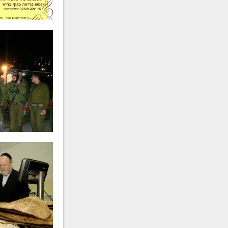
מרת
פריווא גאלדשטיין
ע״ה
-
תש"מ
מרת
אסתר פרידה חיימסון
ע״ה
תרפ"ט
הרה"ח
משה מייזליש
ע״ה
- תר"