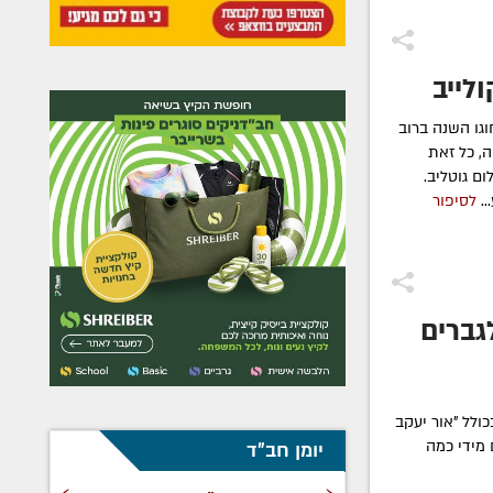
ולייב
וגו השנה ברוב
ה, כל זאת
ם גוטליב.
..
לסיפור
גברים
ולל "אור יעקב
ם מידי כמה
יומן חב"ד
›
‹