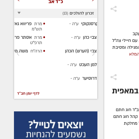
כ"ד אב
זכרון להולכים
)
13
(
סנקוקי
ע״ה
-
מרת
פריווא גאלדשטיין
ע״ה
-
ר'
תש"מ
הר
עקב
י כהן
ע״ה
-
מרת
אסתר פרידה חיימסון
ע״ה
-
תש
עם חיילי צה"ל
תרפ"ט
הר
גילה ומסיבת
י (הערש) הכהן
הרה"ח
משה מייזליש
ע״ה
- תר"ט
ע״
המלא
הר
מן העכט
ע״ה
-
תש
הר
וסיער
ע״ה
-
- 
 במאפית
לדף יומן חב"ד
ב"ד חוג חתם
 קהל חוג חתם
ל מחלקת