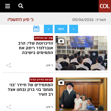
כ' סיון ה׳תשפ״ו
תאריך: 05/06/2026
<
היום
>
ערב יום ההילולא
הזיכרונות שלי: הרב
אוברלנדר ריתק את
התמימים בישיבה
כ' סיון
לקראת החידון הגדול
המתמידים של חיידר 'בני
מנחם' בני ברק נבחנו אצל
רב העיר
כ' סיון