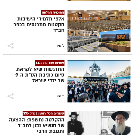
התוכניה המלאה
אלפי תלמידי הישיבות
הקטנות מתכנסים בכפר
חב"ד
כ' סיון
אותיות אחרונות בלבד
התרגשות שיא לקראת
סיום כתיבת הס"ת ה-9
של ילדי ישראל
כ' סיון
סיפורים מכלי ראשון | פרק 336
ההקלטה נחשפת: ההצעה
של הנשיא נבון לחב"ד
ותגובת הרבי