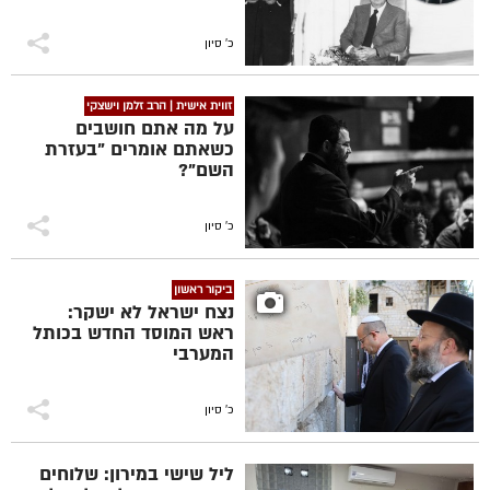
כ' סיון
זווית אישית | הרב זלמן וישצקי
על מה אתם חושבים
כשאתם אומרים "בעזרת
השם"?
כ' סיון
ביקור ראשון
נצח ישראל לא ישקר:
ראש המוסד החדש בכותל
המערבי
כ' סיון
ליל שישי במירון: שלוחים