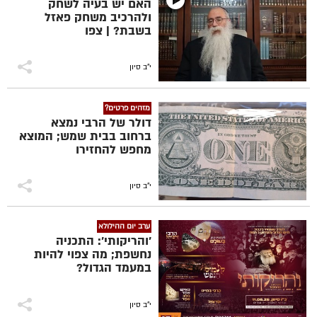
האם יש בעיה לשחק
ולהרכיב משחק פאזל
בשבת? | צפו
י"ב סיון
מזהים פרטים?
דולר של הרבי נמצא
ברחוב בבית שמש; המוצא
מחפש להחזירו
י"ב סיון
ערב יום ההילולא
'והריקותי': התכניה
נחשפת; מה צפוי להיות
במעמד הגדול?
י"ב סיון