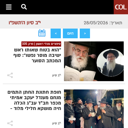
י"ב סיון ה׳תשפ״ו
תאריך: 28/05/2026
<
היום
>
סיפורים מכלי ראשון | פרק 335
"הוא בטוח שאותו ראש
ישיבה מוסר נפשו": סוף
המכתב הסוער
י"ב סיון
חופת חתונת החתן התמים
מנחם מענדל יעקב אמיתי
מכפר חב״ד עב״ג הכלה
חיה מושקא חלילי מלוד -
הערב בכפר חב״ד ב׳ |
צילום: שניאור שיף COL
י"ב סיון