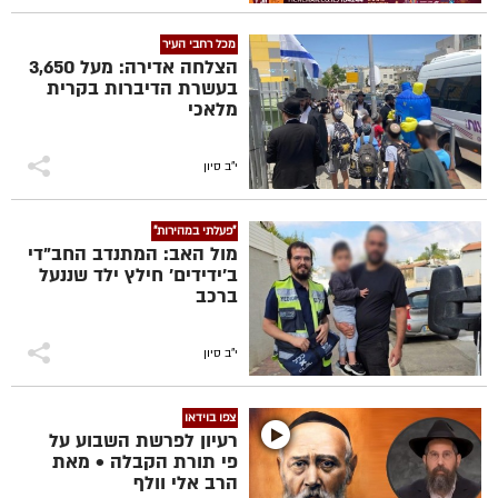
מכל רחבי העיר
הצלחה אדירה: מעל 3,650
בעשרת הדיברות בקרית
מלאכי
י"ב סיון
"פעלתי במהירות"
מול האב: המתנדב החב"די
ב'ידידים' חילץ ילד שננעל
ברכב
י"ב סיון
צפו בוידאו
רעיון לפרשת השבוע על
פי תורת הקבלה • מאת
הרב אלי וולף