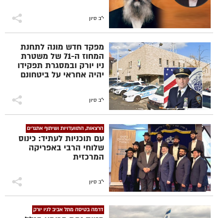
י"ב סיון
מפקד חדש מונה לתחנת
המחוז ה-71 של משטרת
ניו יורק ובמסגרת תפקידו
יהיה אחראי על ביטחונם
של תושבי שכונת קראון
הייטס ואבטחת 'בית חיינו'
770, המרכז העולמי של
י"ב סיון
חב"ד
הרצאות, התוועדויות ושיתוף אתגרים
עם תוכניות לעתיד: כינוס
שלוחי הרבי באפריקה
המרכזית
י"ב סיון
דרמה בטיסה מתל אביב לניו יורק