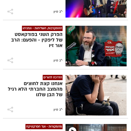
הזמר והגיטריסט החב"די
ברק גרוסברג, יחד עם
שמחה פרידמן ויוסף חיים
י"ב סיון
בן משה
ההתקרבות, השליחות - ונתניהו
הפרק השני בפודקאסט
של ליפקין - והפעם: הרב
אור זיו
י"ב סיון
הדרכה להורים
אנחנו קצת לחוצים
מהמצב החברתי הלא רגיל
של הבן שלנו
י"ב סיון
מהמקורות - ועד הפרקטיקה