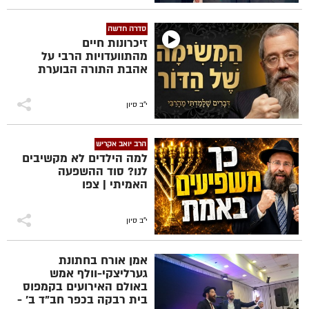
סדרה חדשה
זיכרונות חיים
מהתוועדויות הרבי על
אהבת התורה הבוערת
י"ב סיון
הרב יואב אקריש
למה הילדים לא מקשיבים
לנו? סוד ההשפעה
האמיתי | צפו
י"ב סיון
אמן אורח בחתונת
גערליצקי-וולף אמש
באולם האירועים בקמפוס
בית רבקה בכפר חב"ד ב' -