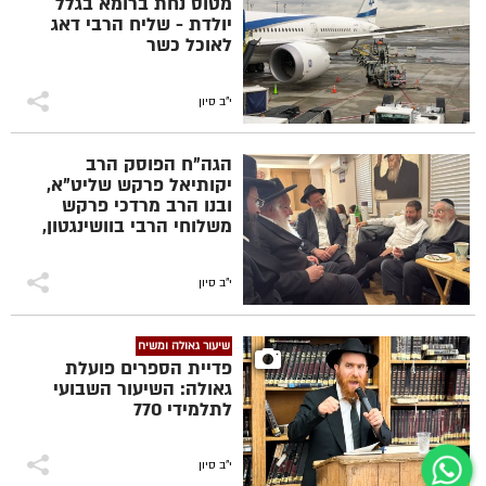
מטוס נחת ברומא בגלל
יולדת - שליח הרבי דאג
לאוכל כשר
י"ב סיון
הגה״ח הפוסק הרב
יקותיאל פרקש שליט״א,
ובנו הרב מרדכי פרקש
משלוחי הרבי בוושינגטון,
בביקור ניחום אבלים אצל
המשב״ק הרב חיים ברוך
הלברשטאם היושב שבעה
י"ב סיון
על רעייתו מרת מינדל ע״ה
שיעור גאולה ומשיח
פדיית הספרים פועלת
גאולה: השיעור השבועי
לתלמידי 770
י"ב סיון