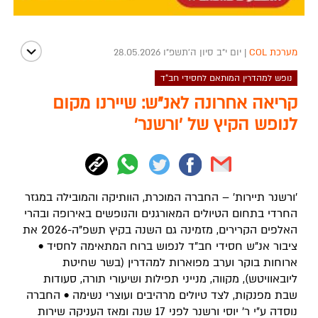
מערכת COL
|
יום י"ב סיון ה׳תשפ״ו 28.05.2026
נופש למהדרין המותאם לחסידי חב"ד
קריאה אחרונה לאנ"ש: שיירנו מקום
לנופש הקיץ של 'ורשנר'
'ורשנר תיירות' – החברה המוכרת, הוותיקה והמובילה במגזר
החרדי בתחום הטיולים המאורגנים והנופשים באירופה ובהרי
האלפים הקרירים, מזמינה גם השנה בקיץ תשפ"ה-2026 את
ציבור אנ"ש חסידי חב"ד לנפוש ברוח המתאימה לחסיד •
ארוחות בוקר וערב מפוארות למהדרין (בשר שחיטת
ליובאוויטש), מקווה, מנייני תפילות ושיעורי תורה, סעודות
שבת מפנקות, לצד טיולים מרהיבים ועוצרי נשימה • החברה
נוסדה ע"י ר' יוסי ורשנר לפני 17 שנה ומאז העניקה שירות