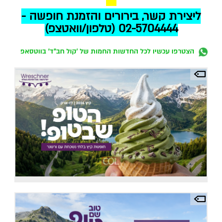
ליצירת קשר, בירורים והזמנת חופשה -
02-5704444 (טלפון/וואטצפ)
הצטרפו עכשיו לכל החדשות החמות של 'קול חב"ד' בווטסאפ