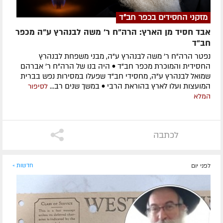
מזקני החסידים בכפר חב"ד
אבד חסיד מן הארץ: הרה"ח ר' משה לבנהרץ ע"ה מכפר
חב"ד
נפטר הרה"ח ר' משה לבנהרץ ע"ה, מבני משפחת לבנהרץ
החסידית והמוכרת מכפר חב"ד • היה בנו של הרה"ח ר' אברהם
שמואל לבנהרץ ע"ה, מחסידי חב"ד שפעלו במסירות נפש בברית
המועצות ועלו לארץ בהוראת הרבי • במשך שנים רב...
לסיפור
המלא
לכתבה
לפני יום
חדשות »