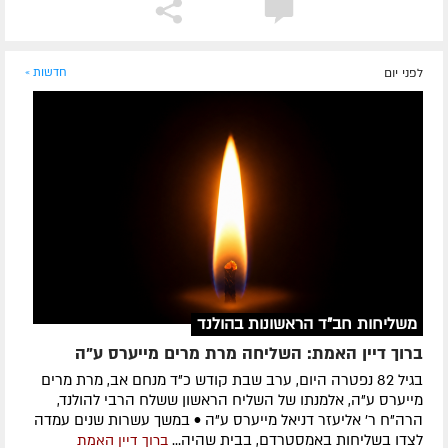
לפני יום
חדשות »
משליחות חב"ד הראשונות בהולנד
ברוך דיין האמת: השליחה מרת מרים מייערס ע"ה
בגיל 82 נפטרה היום, ערב שבת קודש כ"ד מנחם אב, מרת מרים
מייערס ע"ה, אלמנתו של השליח הראשון ששלח הרבי להולנד,
הרה"ח ר' אליעזר דניאל מייערס ע"ה • במשך עשרות שנים עמדה
לצדו בשליחות באמסטרדם, בבית שהיה...
ברוך דיין האמת