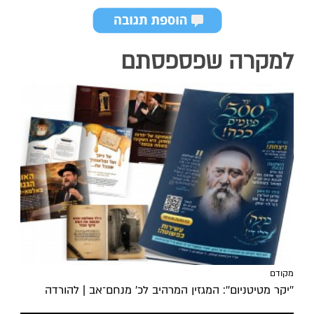
למקרה שפספסתם
מקודם
''יקר מטיטניום'': המגזין המרהיב לכ’ מנחם־אב | להורדה