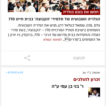
חפשו את בנכם בגלריה
הגלריה השבועית של תלמידי 'הקבוצה' בבית חיינו 770
צלם COL, שמואל־בצלאל דהן, מגיש את הגלריה השבועית:
התמימים בישיבת תות"ל המרכזית 770 – 'הקבוצה', בעת סדרי
הנגלה והחסידות בבית מדרשו של הרבי – 770, ברוקלין, ניו יורק |
אל התמימים ב'סדרים...
לסיפור המלא
לכתבה
אתמול, כ"ד אב
זכרון להולכים »
זכרון להולכים
ר' בני בן עמי ע״ה