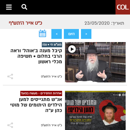
כ"ט אייר ה׳תש״ף
תאריך: 23/05/2020
<
היום
>
מוצ"ש חי • צפו
קיבל מענה ב'אוהל' וראה
הרבי בחלום • חשיפה
מכלי ראשון
כ"ט אייר ה׳תש״פ
אחדות החסידים - מעשה בפועל
אנ"ש מתגייסים למען
הילדים היתומים של מוטי
כהן ע"ה
כ"ט אייר ה׳תש״פ