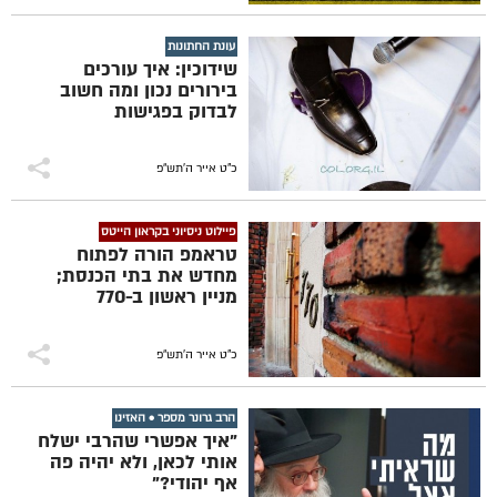
עונת החתונות
שידוכין: איך עורכים
בירורים נכון ומה חשוב
לבדוק בפגישות
כ"ט אייר ה׳תש״פ
פיילוט ניסיוני בקראון הייטס
טראמפ הורה לפתוח
מחדש את בתי הכנסת;
מניין ראשון ב-770
כ"ט אייר ה׳תש״פ
הרב גרונר מספר • האזינו
"איך אפשרי שהרבי ישלח
אותי לכאן, ולא יהיה פה
אף יהודי?"