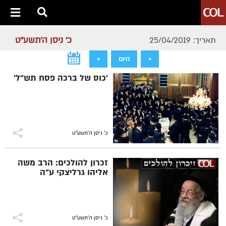
כ' ניסן ה׳תשע״ט
תאריך: 25/04/2019
<
היום
>
'כוס של ברכה פסח תש"ל'
כ' ניסן ה׳תשע״ט
זכרון להולכים: הרב משה
אליהו גרליצקי ע"ה
כ' ניסן ה׳תשע״ט