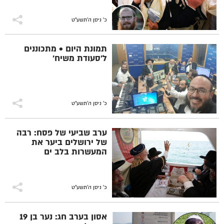
כ' ניסן ה׳תשע״ט
תמונת היום • מתכוננים
ל'סעודת משיח'
כ' ניסן ה׳תשע״ט
ערב שביעי של פסח: רבה
של ירושלים ביער את
המעשרות בלב ים
כ' ניסן ה׳תשע״ט
אסון בערב חג: נער בן 19