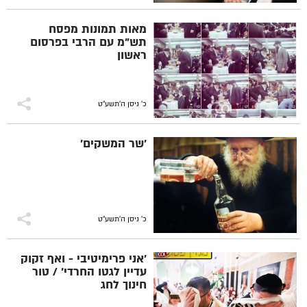
מאות תמונות מפסח
תש"מ עם הרבי בפרסום
ראשון
כ' ניסן ה׳תשע״ט
'שר המשקים'
כ' ניסן ה׳תשע״ט
'אני פרימיטיבי - ואף זקוק
עדיין לגטו החרדי' / טור
חינוך לחג