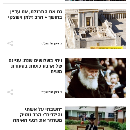
גם אם התרגלנו, אנו עדיין
בחושך • הרב זלמן וישצקי
כ' ניסן ה׳תשע״ט
ויהי בשלושים שנה: עניינם
של ארבע כוסות בסעודת
משיח
כ' ניסן ה׳תשע״ט
"חשבתי על אשתי
והילדים": הרב נוטיק
משחזר את רגעי האימה