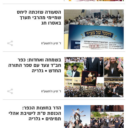
הסעודה שזכתה ליחס
שמיימי מהרבי תערך
באסרו חג
ד' סיון ה׳תשע״ח
בשמחה ואחדות: כפר
חב"ד צעד עם ספר התורה
החדש • גלריה
ד' סיון ה׳תשע״ח
הדר בחוצות הכפר:
הכנסת ס"ת לישיבת אהלי
תמימים • גלריה