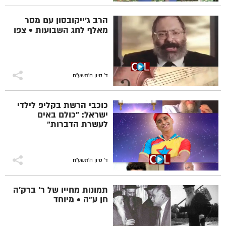
הרב ג'ייקובסון עם מסר
מאלף לחג השבועות • צפו
ד' סיון ה׳תשע״ח
כוכבי הרשת בקליפ לילדי
ישראל: "כולם באים
לעשרת הדברות"
ד' סיון ה׳תשע״ח
תמונות מחייו של ר' ברק'ה
חן ע"ה • מיוחד