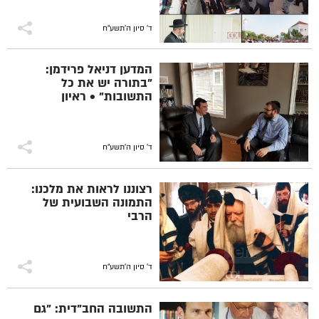
ד' סיון ה׳תשע״ח
המדען דניאל פרידמן:
"בתורה יש את כל
התשובות" • ראיון
ד' סיון ה׳תשע״ח
רצוננו לראות את מלכנו:
התמונה השבועית של
הרבי
ד' סיון ה׳תשע״ח
התשובה החב"דית: "גם