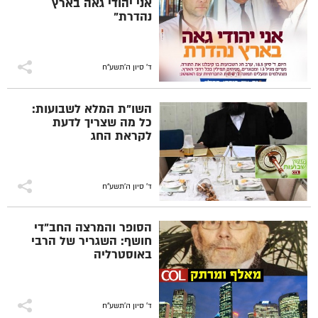
אני יהודי גאה בארץ
נהדרת"
ד' סיון ה׳תשע״ח
השו"ת המלא לשבועות:
כל מה שצריך לדעת
לקראת החג
ד' סיון ה׳תשע״ח
הסופר והמרצה החב"די
חושף: השגריר של הרבי
באוסטרליה
ד' סיון ה׳תשע״ח