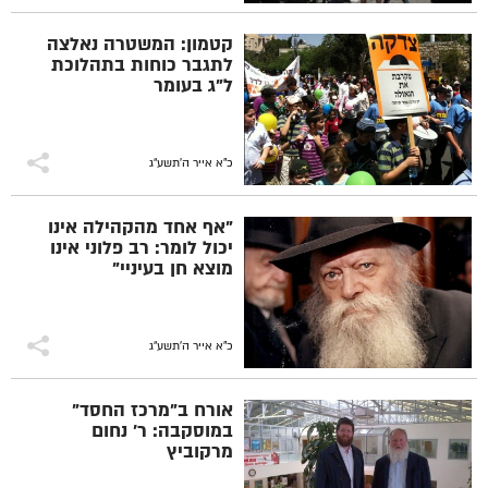
קטמון: המשטרה נאלצה
לתגבר כוחות בתהלוכת
ל"ג בעומר
כ"א אייר ה׳תשע״ג
"אף אחד מהקהילה אינו
יכול לומר: רב פלוני אינו
מוצא חן בעיניי"
כ"א אייר ה׳תשע״ג
אורח ב"מרכז החסד"
במוסקבה: ר' נחום
מרקוביץ