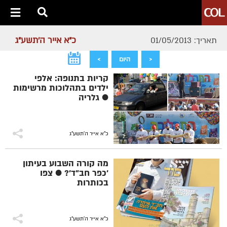
כ"א אייר ה׳תשע״ג
תאריך: 01/05/2013
<
היום
>
קריות בתנופה: אלפי
ילדים בתהלוכות מרשימות
● גלריה
כ"א אייר ה׳תשע״ג
מה קורה השבוע בעיתון
'כפר חב"ד'? ● צפו
בכותרות
כ"א אייר ה׳תשע״ג