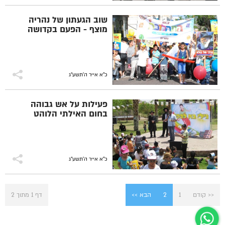
שוב הגעתון של נהריה
מוצף - הפעם בקדושה
כ"א אייר ה׳תשע״ג
פעילות על אש גבוהה
בחום האילתי הלוהט
כ"א אייר ה׳תשע״ג
<< קודם
1
2
הבא >>
דף 1 מתוך 2