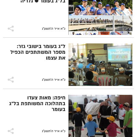
בל"ג בעומר ● גלריה
כ"א אייר ה׳תשע״ג
ל"ג בעומר בישובי גזר:
מספר המשתתפים הכפיל
את עצמו
כ"א אייר ה׳תשע״ג
חיפה: מאות צעדו
בתהלוכה המשותפת בל"ג
בעומר
כ"א אייר ה׳תשע״ג