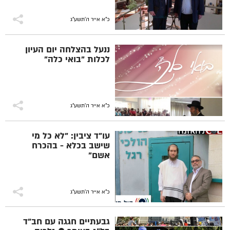
כ"א אייר ה׳תשע״ג
ננעל בהצלחה יום העיון
לכלות "בואי כלה"
כ"א אייר ה׳תשע״ג
עו"ד ציבין: "לא כל מי
שישב בכלא - בהכרח
אשם"
כ"א אייר ה׳תשע״ג
גבעתיים חגגה עם חב"ד