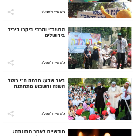
כ"א אייר ה׳תשע״ג
הרשב"י והרבי ביקרו ביריד
בירושלים
כ"א אייר ה׳תשע״ג
באר שבע: תרמה ח"י רוטל
השנה והשבוע מתחתנת
כ"א אייר ה׳תשע״ג
חודשיים לאחר חתונתה: