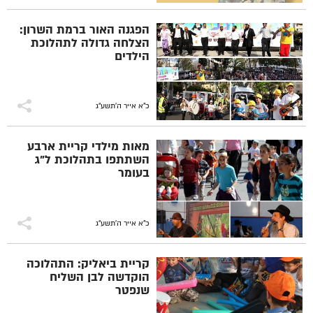
הפגנה האור ברמת השרון:
הצלחה גדולה לתהלוכת
הילדים
כ"א אייר ה׳תשע״ג
מאות מילדי קריית ארבע
השתתפו בתהלוכת ל"ג
בעומר
כ"א אייר ה׳תשע״ג
קריית ביאליק: התהלוכה
הוקדשה לבן השליח
שנפטר