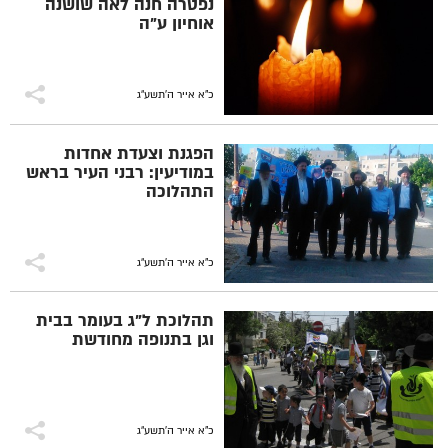
נפטרה חנה לאה שושנה
אוחיון ע"ה
כ"א אייר ה׳תשע״ג
הפגנת וצעדת אחדות
במודיעין: רבני העיר בראש
התהלוכה
כ"א אייר ה׳תשע״ג
תהלוכת ל"ג בעומר בבית
וגן בתנופה מחודשת
כ"א אייר ה׳תשע״ג