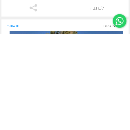
לכתבה
לפני 19 שעות
חדשות »
נשכח ברכב - ונפטר | טרגדיה
הערב בלוד: הלווייתו של הילד בצלאל דוד גילר ז"ל בן
ה-5
הלווייתו של הילד בצלאל דוד גילר ז"ל בן ה-5 שאותר ברכב
בצהריי היום, בנם של יבלחט"א ר' מנשה וחיה גילר מאנ"ש חסידי