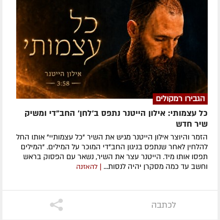
הגבירו רמקולים
כל עצמותי: אילון הייטנר נתפס ב'לחן' החב"די ומשיק
שיר חדש
הזמר והיוצר אילון הייטנר מגיש את השיר "כל עצמותיי" אותו החל
להלחין לאחר שנתפס בניגון החב"די המוכר על המילים. "המילים
תפסו אותו מיד. הייטנר עצר את השיר, נשאר עם הפסוק בראש
וחשב עד כמה מסקרן יהיה לנסות...
| להאזנה
לכתבה