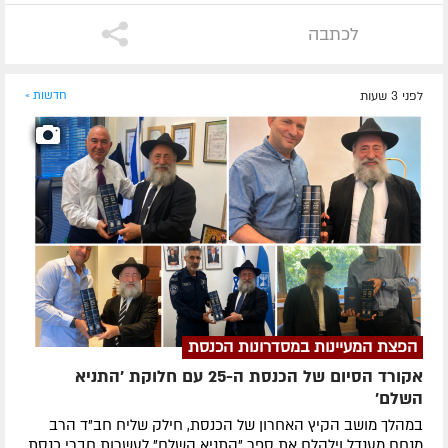
לכתבה
לפני 3 שעות
חדשות »
הפצת המעיינות במסדרונות הכנסת
אקורד הסיום של הכנסת ה-25 עם חלוקת 'התניא
השלם'
במהלך מושב הקיץ האחרון של הכנסת, חילק שליח חב"ד הרב
מנחם מענדל וילהלם את ספר "התניא השלם" לעשרות חברי כנסת