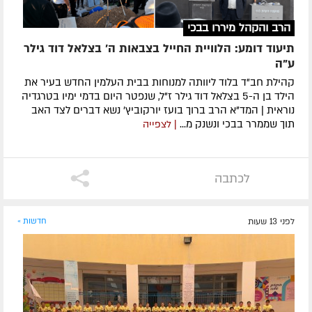
הרב והקהל מיררו בבכי
תיעוד דומע: הלוויית החייל בצבאות ה' בצלאל דוד גילר
ע"ה
קהילת חב"ד בלוד ליוותה למנוחות בבית העלמין החדש בעיר את
הילד בן ה-5 בצלאל דוד גילר ז"ל, שנפטר היום בדמי ימיו בטרגדיה
נוראית | המד"א הרב ברוך בועז יורקוביץ' נשא דברים לצד האב
תוך שממרר בבכי ונשנק מ...
| לצפייה
לכתבה
לפני 13 שעות
חדשות »