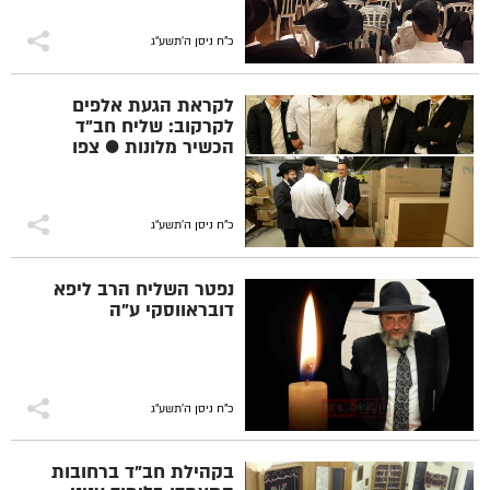
כ"ח ניסן ה׳תשע״ג
לקראת הגעת אלפים
לקרקוב: שליח חב"ד
הכשיר מלונות ● צפו
כ"ח ניסן ה׳תשע״ג
נפטר השליח הרב ליפא
דובראווסקי ע"ה
כ"ח ניסן ה׳תשע״ג
בקהילת חב"ד ברחובות