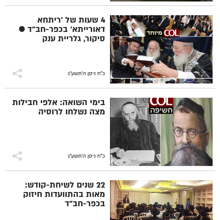
4 שעות של 'ריתחא
דאורייתא' בכפר-חב"ד ●
סיקור, גלריית ענק
כ"ח ניסן ה׳תשע״ג
בימי השואה: אלפי חבילות
מצה נשלחו לרוסיה
כ"ח ניסן ה׳תשע״ג
22 שנים לשיחת-קודש:
מאות בהתוועדות חיזוק
בכפר-חב"ד