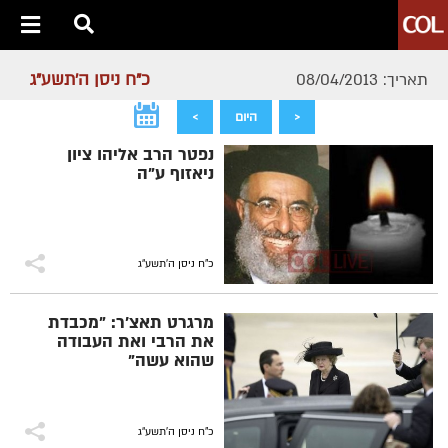
כ"ח ניסן ה׳תשע״ג
תאריך: 08/04/2013
<
היום
>
נפטר הרב אליהו ציון
ניאזוף ע"ה
כ"ח ניסן ה׳תשע״ג
מרגרט תאצ'ר: "מכבדת
את הרבי ואת העבודה
שהוא עשה"
כ"ח ניסן ה׳תשע״ג