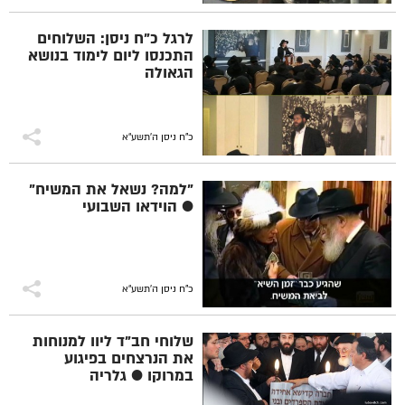
לרגל כ"ח ניסן: השלוחים
התכנסו ליום לימוד בנושא
הגאולה
כ"ח ניסן ה׳תשע״א
"למה? נשאל את המשיח"
● הוידאו השבועי
כ"ח ניסן ה׳תשע״א
שלוחי חב"ד ליוו למנוחות
את הנרצחים בפיגוע
במרוקו ● גלריה