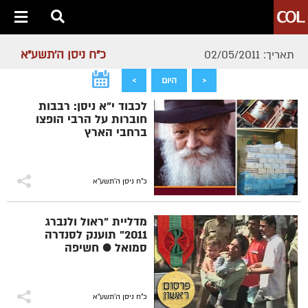
כ"ח ניסן ה׳תשע״א
תאריך: 02/05/2011
<
היום
>
לכבוד י"א ניסן: רבבות
חוברות על הרבי הופצו
ברחבי הארץ
כ"ח ניסן ה׳תשע״א
מדליית "ראול ולנברג
2011" תוענק לסנדרה
סמואל ● חשיפה
כ"ח ניסן ה׳תשע״א