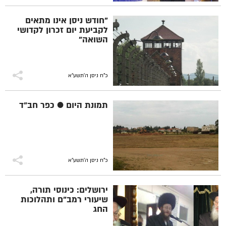
"חודש ניסן אינו מתאים
לקביעת יום זכרון לקדושי
השואה"
כ"ח ניסן ה׳תשע״א
תמונת היום ● כפר חב"ד
כ"ח ניסן ה׳תשע״א
ירושלים: כינוסי תורה,
שיעורי רמב"ם ותהלוכות
החג