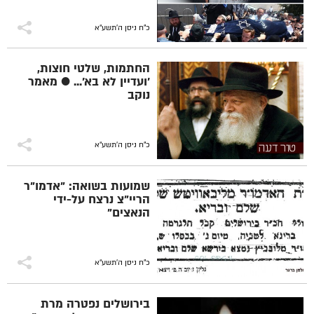
כ"ח ניסן ה׳תשע״א
החתמות, שלטי חוצות,
'ועדיין לא בא'... ● מאמר
נוקב
כ"ח ניסן ה׳תשע״א
שמועות בשואה: "אדמו"ר
הריי"צ נרצח על-ידי
הנאצים"
כ"ח ניסן ה׳תשע״א
בירושלים נפטרה מרת