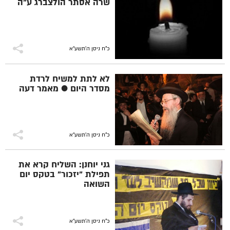
שרה אסתר הולצברג ע"ה
כ"ח ניסן ה׳תשע״א
לא לתת למשיח לרדת
מסדר היום ● מאמר דעה
כ"ח ניסן ה׳תשע״א
גני יוחנן: השליח קרא את
תפילת "יזכור" בטקס יום
השואה
כ"ח ניסן ה׳תשע״א