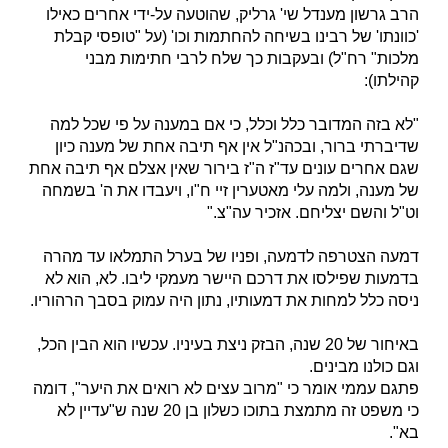
הרב גרשון מענדל שי' גרליק, שהוטעה על-ידי אחרים כאילו
'כוונתו' של רבינו בשיחה להחתמות וכו' (על "טופסי קבלת
מלכות" רח"ל) ובעקבות כך שלח לרבי חתימות מבני
קהילתו):
"לא בזה המדובר כלל וכלל, כי אם במענה על פי שכל למה
שדיברתי ברור, ובכהנ"ל אין אף תיבה אחת של מענה כיון
שגם אחרים עונים עד"ז ה"ז בירור שאין אצלם אף תיבה אחת
של מענה, ולמה עלי מאטערין זיי ח"ו, ויעבדו את ה' בשמחה
וט"ל והשם יצליחם. אזכיר עה"צ."
דמעה הצטרפה לדמעה, ופניו של בערל התמלאו עד מהרה
בדמעות שפילסו את דרכם היישר מעמקי ליבו. לא, הוא לא
ניסה כלל למחות את דמעותיו, נתון היה עמוק בסבך הרהוריו.
באיחור של 20 שנה, הבזק ניצת בעיניו. עכשיו הוא הבין הכל,
וגם כולנו מבינים.
פתגם עממי אומר כי "מרוב עצים לא רואים את היער", דומה
כי משפט זה מתמצת בתוכו כשלון בן 20 שנה ש"עדיין לא
בא".