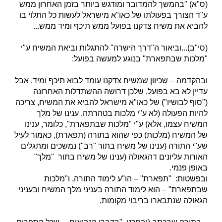
(ס"א) "בהמשך להמדובר ומודגש ביותר בזמן האחרון ממש
ע"ד הצורך בפעולתו של כאו"א מישראל לעשות כל התלוי בו
להביא את משיח צדקנו בפועל ממש תיכף ומיד ממש...
(סי"ב)...וביאור ה"דרך הישרה" להתגלות וביאת המשיח ע"י
"מלכות שבתפארת" בנוגע למעשה בפועל:
ובהקדמה – שכיוון שמשיח צדקנו עומד לבוא תיכף ומיד, אבל
עדיין לא בא בפועל, שלכן דרושה ההשתדלות האחרונה
("סוף לבושיו") של כאו"א מישראל להביא את המשיח, צריכה
להיות הפעולה (לא ע"י מלכות בטהרתה, ענינו של מלך
המשיח עצמו, אלא) ע"י "מלכות שבתפארת", כלומר, ענינו
של המשיח (מלכות) כפי שהוא בתורה (תפארת), כאמור לעיל
שע"י התורה (ענינו של משיח בתור "רב") נמשכים ומתגלים
האורות עליונים דהגאולה (ענינו של משיח בתור "מלך"
באופן פנמי.
ובפשטות: "תפארת" – הו"ע לימוד התורה, ו"מלכות
שבתפארת" – הוא לימוד התורה בעניני מלך המשיח ובעניני
הגאולה שנתבארו בריבוי מקומות,