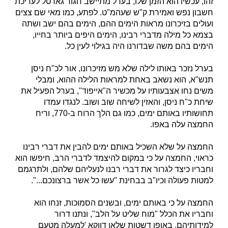
זהו, עכשיו הוא הזמן שלו, בערל מתיישב חגור גארטל לעריכת
חשבון נפש ואמירת ק"ש שעהמ"ט. לפתע, כמו מאי שם צצים
ועולים בזיכרונו מראות הימים ההם, הימים בהם ישב ושתה
בצמא כל מילה מדברי רבינו, הימים היפים ביותר בחייו,
הימים בהם משה שבדורנו היה בגילוי לעין כל.
בערל נזכר באותו לילה שלא מש מזיכרונו, אור לכ"ח ניסן
תנש"א, הוא נשאב באחת למראות הלילה ההוא, ומבלי
משים נחו אצבעותיו על מכשיר ה"אייפוד", בערל הפעיל את
שיחת כ"ח ניסן, והאזין לשיחה שוב ושוב. לנגדו עמדו
תחושותיו באותם ימים, כמו גם הלך הרוח ב-770, וריח
החמצה עלה באפו.
החמצה על שלא השכיל באותם ימים להבין את דברי רבינו
כראוי, החמצה על כי במקום להיצמד לדברי הרב, חיפשו הוא
וחבריו כיצד לגרור את דברי רבנו לנעליהם שלהם, ולתרגמם
למטות פעולה וכיו"ב בבחינת "עשו כל אשר ברצונכם...".
החמצה על כי באותם ימים, ובשנים הסמוכות, זנחו הוא
וחבריו את הכלל "מוח שליט על הלב", ונתנו דרור
למידותיהם, באופן דשטות שלאו דווקא 'למעלה מטעם