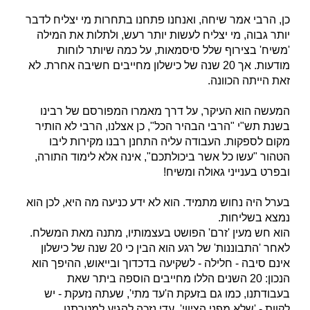
כן, הרבי אמר שיחה, ואנחנו פתחנו בתחרות מי יצליח לדבר
יותר גבוה, מי יצליח לעשות יותר רעש, ולתלות את המילה
'משיח' בצירוף שלל סיסמאות, על כמה שיותר לוחות
מודעות. אך 20 שנה של כישלון מחייבים חשיבה אחרת. לא
זאת הייתה הכוונה.
המעשה הוא העיקר, על דרך מאמרו המפורסם של רבינו
בשנת תש"י "הרבי הבהיר הכל", כן אצלנו, הרבי לא הותיר
מקום לספקות. העבודה עליה התחנן רבנו מקירות ליבו
הטהור "עשו כל אשר ביכולתכם", אינה אלא לימוד התורה,
ובפרט בענייני גאולה ומשיח!
בערל היה נחוש מתמיד. הוא לא ידע כניעה מה היא, לכן הוא
נמצא בשליחות.
הוא חש מעין 'זרם' הפושט בעצמותיו, מתנה מאת המשלח.
לאחר 'התבוננות' של רגע הוא הבין כי 20 שנה של כישלון
אינם סיבה - חלילה - לשקיעה בדכדוך ובייאוש, ההיפך הוא
הנכון: 20 השנים הללו מחייבים הוספה ביתר שאת
בעבודתנו, כמו גם בזעקת ה'עד מתי', שעתה נזעקת - יש
לקוות - 'שלא מפני הציווי', עדי נזכה להגיע למטרתנו