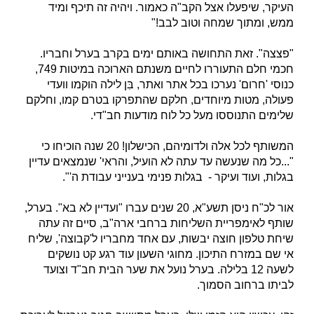
העיקר, שיפעלו אצל הקב"ה כאמור. ויהיה זה תיכף ומיד
ממש, ומתוך שמחה וטוב לבב!"
"פצצה". זאת התחושה באותם ימים בקרב בערל וחבריו.
חכמי חלם התעוררו לחיים משנתם הארוכה במיטות 749,
כנוסי 'חרום' נערכו בכל אתר ואתר, בִּן לילה הוקמו וועדי
פעולה, מטות מיוחדים, חלקם שהתפרקו בטרם קמו, וחלקם
שלימים התנוססו מעל כל לוח מודעות חב"די.
המשותף לכל אלה ולדומיהם, הכישלון! 20 שנה הוכיחו כי
"...כל מה שנעשה עד עתה לא הועיל, והראי' שנמצאים עדיין
בגלות, ועוד ועיקר - בגלות פנימי בענייני עבודת ה'".
אור לכ"ח ניסן תשע"א, 20 שנים עברו "ועדיין לא בא". בערל,
שותף לאימפריית השליחות ברחבי ארה"ב, סיים זה עתה
שיחת טלפון חוצה יבשות, עם אחד מחבריו ל'קבוצה', שליח
אי שם במזרח התיכון. מחוגי השעון עוד רגע קט נושקים
לשעה 12 בלילה. בערל נועל את שער הבית חב"ד וצועד
לביתו ברחוב הסמוך.