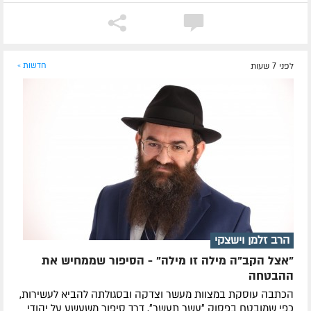
לפני 7 שעות
חדשות »
הרב זלמן וישצקי
"אצל הקב"ה מילה זו מילה" - הסיפור שממחיש את
ההבטחה
הכתבה עוסקת במצוות מעשר וצדקה ובסגולתה להביא לעשירות,
כפי שמובטח בפסוק ״עשר תעשר״. דרך סיפור משעשע על יהודי