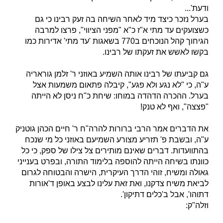
ודעת'...
בערל נזכר כיצד מיד לאחר השיחה בה זעק רבינו כי גם
כשצועקים עד מתי א"ז כ"א "מפני הציווי", פרצו למרבה
הגיחוך קהל הנוכחים ב770 בשאגות 'עד מתי' אדירות כמו
בקשו לאשש את זעקתו של רבינו.
גם קביעתו של רבינו אותה השמיע באוזני ר' זלמן גוראריה
ע"ה, כי "לא נגע ולא פגע", קיבלה פתאום משמעות אצל
בערל. ההכרה הדהדה במוחו: שיחת כ"ח ניסן לא הייתה
"פצצה", ואף לא טנק!
את הדברים אמר הרבי ברורות להרה"ח ר' חיים הכהן גוטניק
ע"ה, ובשבת פ' תזריע מצורע השמיעם באוזני כל מי שנכח
בהתוועדות. דברים שאינם מותירים צל צילו של ספק, כי כל
כוונתו בשיחה הייתה להוספה בלימוד התורה, ובפרט בענייני
גאולה ומשיח, זוהי הדרך העיקרית, הישרה והבטוחה לגרום
לביאת משיח צדקנו, ואת זאת עלינו לבצע באופן ד'אורות
דתוהו', אבל ב'כלים דתיקון'.
וזלה"ק: