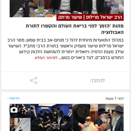
הרב ישראל מרילוס | שיעור מרתק
מהות 'הזמן' לפני בריאת העולם והקשרו לתורת
האבולוציה
במהלך התוועדות מיוחדת לרגל כ' מנחם-אב בבית שמש, מסר הרב
ישראל מרילוס שיעור מעמיק וראשוני בתורת הרבי מחב"ד. השיעור
שילב מצגת הדמיה ויזואלית ייחודית להמחשת הלכות קידוש
החודש ברמב"ם, לצד ביאורים בנוש...
לסיפור המלא
לכתבה
לפני 7 שעות
חדשות »