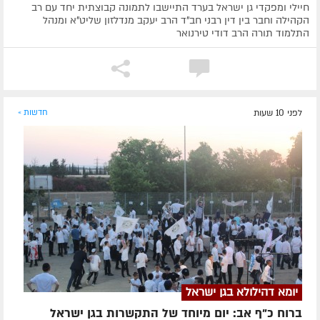
חיילי ומפקדי גן ישראל בערד התיישבו לתמונה קבוצתית יחד עם רב
הקהילה וחבר בין דין רבני חב"ד הרב יעקב מנדלזון שליט"א ומנהל
התלמוד תורה הרב דודי טירנואר
לפני 10 שעות
חדשות »
יומא דהילולא בגן ישראל
ברוח כ"ף אב: יום מיוחד של התקשרות בגן ישראל