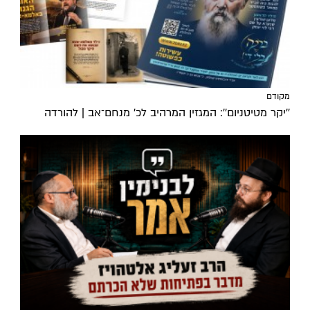
מקודם
''יקר מטיטניום'': המגזין המרהיב לכ’ מנחם־אב | להורדה