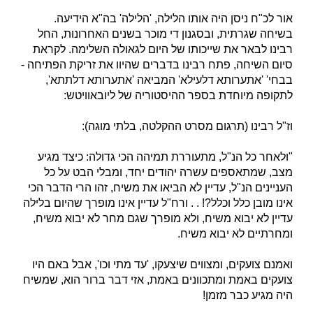
אור לכ"ח ניסן היה אותו הלילה, 'הלילה' בה"א הידיעה.
בשיחה שגרתית, ובסגנון די מוכר בשנים האחרונות, החל
רבינו לבאר את שייכותו של היום לגאולה השלימה. לקראת
סיום השיחה, פתח רבינו בדברים שהיוו את זריקת הפתיחה -
בבחי' 'אתערותא דלעילא' המביאה 'אתערותא דלתתא',
לתקופה מיוחדת בספר ההיסטוריה של ליובאוויטש:
וז"ל רבינו (תרגום מסרט ההקלטה, בלתי מוגה):
"ולאחר כל הנ"ל, מתעוררת תמיהה הכי גדולה: כיצד מגיע
מצב, שמתאספים עשרה יהודים יחד, ומבלי הבט על כל
העניינים הנ"ל, עדיין לא הביאו את משיח, זהו הרי הדבר הכי
אינו מובן כלל וכלל?! . . ורח"ל עדיין אינו מופרך שהיום בלילה
עדיין לא יבוא משיח, ולא מופרך שגם מחר לא יבוא משיח,
ומחרתיים לא יבוא משיח.
ואמנם צועקים, ומצווים שיצעקו, 'עד מתי וכו', אבל באם היו
צועקים באמת ומתכוונים באמת, אזי דבר ברור הוא, שמשיח
היה מגיע כבר מזמן!