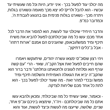
מה יכולני עוד לפעול בכך - איני יודע, היות וכל מה שעשיתי עד
עכשיו - הוא להבל ולריק! לא יצא מכך מאומה ונשארנו בגלות,
ויתרה מכך - נשארנו בגלות פנימית גם בהנוגע לעבודת ה',
וכמדובר כמ"פ.
והדבר היחידי שיכולני עוד לעשות, הוא למסור את הדבר לכל
אחד מכם: עשו כל מה שביכולתכם לפעול להביא את משיח
תיכף ומיד ממש!/ובאופן, שהענינים הם אמנם "אורות דתהו"
- אבל ב"כלים דתיקון".
ויהי רצון שסוכ"ס ימצאו עשרה יהודים, שיתעקשו ויאמרו
שהם חייבים לפעול זאת אצל הקב"ה, שאזי - הרי "עם קשה
עורף הוא וסלחת לעוונינו ולחטאתנו ונחלתנו" ודבר ברור הוא
שהקב"ה יביא את הגאולה האמיתית והשלמה תיכף ומיד
ממש! ובכדי למהר זאת - מה שעוד יכולני לפעול בכך - הוא
לתת כל אחד מכם שליחות לצדקה.
- וכאמור, שאני עשיתי כל מה שביכולתי, ומכאן ולהבא עשו
אתם כל מה שביכולתכם - ויה"ר, שימצאו ביניכם עכ"פ אחד,
שניים, שלושה, שייעצו מה לעשות וכיצד לעשות, ועוד והוא