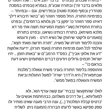
- בתורה שבכתב (ובפרט "בדברי הנביאים . . שכל הספרים
מלאים בדבר זה") ובתורה שבע"פ, בגמרא (ובפרט במסכת
סנהדרין ובסוף מסכת סוטה) ובמדרשים, וגם – ובמיוחד –
בפנימיות התורה, החל מספר הזוהר (ש "בהאי חיבורא דילך
דאיהו ספר הזוהר כו' יפקון בי' מן גלותא ברחמים"), ובפרט
בתורת החסידות (שע"י הפצת המעיינות חוצה אתי מר דא
מלכא משיחא), בתורת רבותינו נשיאנו, ובפרט בתורתו
(מאמרים וליקוטי שיחות) של נשיא דורנו - מעין ודוגמא
והכנה ללימוד תורתו של משיח, "תורה חדשה מאתי תצא",
שילמד לכל העם פנימיות התורה (טעמי תורה), ידיעת אלוקות
"דע את אלוקי אביך"), כפס"ד הרמב"ם ש "באותו הזמן .. יהיו
ישראל חכמים גדולים ויודעים דברים הסתומים וישיגו דעת
בוראם כו'" –
וההוספה בלימוד התורה בעניני משיח וגאולה ("מלכות
שבתפארת") היא ה"דרך ישרה" לפעול התגלות וביאת
המשיח והגאולה בפועל ממש".
לאלו 'שהתקעשו' (בבחי' 'עם קשה עורף הוא', ולא
למעליותא...) על דרכים משלהם, כבהחתמת אנשים על
'כרטיס קבלת המלכות' (...), ענה הרבי מענה שאינו מותיר ולו
ספק ספיקא באשר לדעתו הברורה (המענה ניתן לשליח