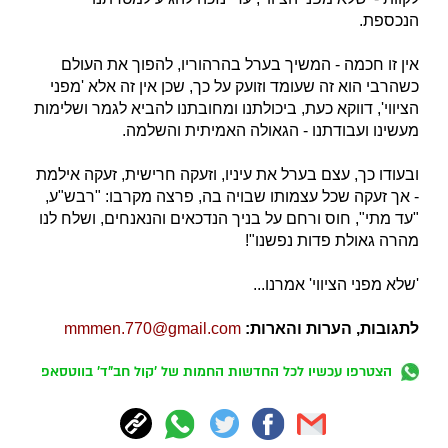
הנכספת.
אין זו חכמה - המשיך בערל בהרהוריו, להפוך את העולם
כשהרבי הוא זה שעומד וזועק על כך, שכן אין זה אלא 'מפני
הציווי', דווקא כעת, ביכולתנו ומחובתנו להביא לגמר ושלימות
מעשינו ועבודתנו - הגאולה האמיתית והשלמה.
ובעודו כך, עצם בערל את עיניו, וזעקה חרישית, זעקה אילמת
- אך זעקה שכל עצמותו שבויה בה, פרצה מקרבו: "רבש"ע,
"עד מתי", חוס ורחם על בניך הנדכאים והנאנחים, ושלח לנו
מהרה גאולת פדות נפשנו"!
'שלא מפני הציווי' אמרנו...
לתגובות, הערות והארות:
mmmen.770@gmail.com
הצטרפו עכשיו לכל החדשות החמות של 'קול חב"ד' בווטסאפ