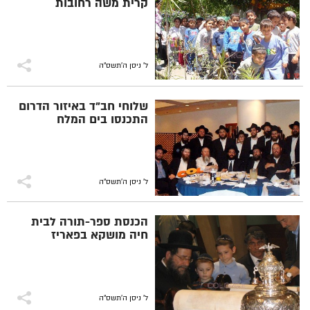
קרית משה רחובות
ל' ניסן ה׳תשס״ה
שלוחי חב"ד באיזור הדרום
התכנסו בים המלח
ל' ניסן ה׳תשס״ה
הכנסת ספר-תורה לבית
חיה מושקא בפאריז
ל' ניסן ה׳תשס״ה