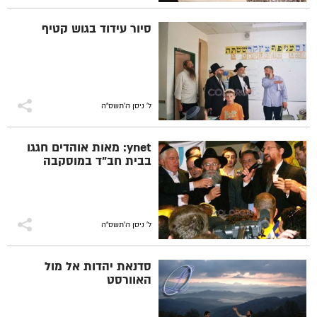
סיור עידוד בגוש קטיף
ל' ניסן ה׳תשס״ה
ynet: מאות אוהדים חגגו
בבית חב"ד במוסקבה
ל' ניסן ה׳תשס״ה
סדנאת יהדות אל מול
האוורסט