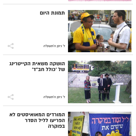
תמונת היום
ל' ניסן ה׳תשס״ה
הושקה משאית הקייטרינג
של 'כולל חב"ד'
ל' ניסן ה׳תשס״ה
המורדים המאואיסטים לא
הפריעו לליל הסדר
בפוקרה