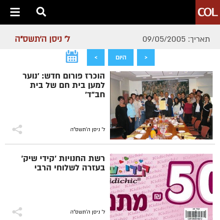
ל' ניסן ה׳תשס״ה
תאריך: 09/05/2005
<
היום
>
הוכרז פורום חדש: 'נוער
למען בית חם של בית
חב"ד'
ל' ניסן ה׳תשס״ה
רשת החנויות 'קידי שיק'
בעזרה לשלוחי הרבי
ל' ניסן ה׳תשס״ה