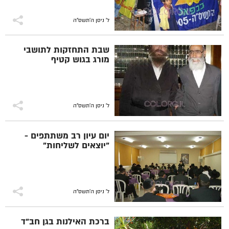
ל' ניסן ה׳תשס״ה
שבת התחזקות לתושבי
מורג בגוש קטיף
ל' ניסן ה׳תשס״ה
יום עיון רב משתתפים -
"יוצאים לשליחות"
ל' ניסן ה׳תשס״ה
ברכת האילנות בגן חב"ד