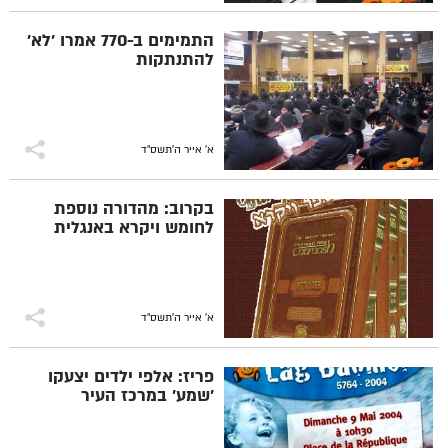
התמימים ב-770 אמרו 'לא'
להתנתקות
א' אייר ה׳תשס״ד
בקרוב: מהדורה נוספת
לחומש ויקרא באנגלית
א' אייר ה׳תשס״ד
פריז: אלפי ילדים יצעקו
'שמע' במרכז העיר