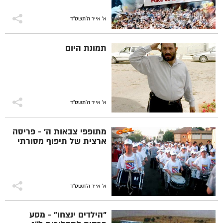
א' אייר ה׳תשס״ד
תמונת היום
א' אייר ה׳תשס״ד
מתופפי צבאות ה' - פריסה
ארצית של תיפוף מסורתי
א' אייר ה׳תשס״ד
"הילדים ינצחו" - מסע