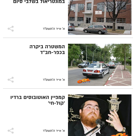
במונטריאול בשלבי סיום
א' אייר ה׳תשס״ד
המשטרה ביקרה
בכפר-חב"ד
א' אייר ה׳תשס״ד
קמפיין האוטובוסים ברדיו
'קול-חי'
א' אייר ה׳תשס״ד