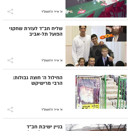
א' אייר ה׳תשס״ד
שליח חב"ד לעזרת שחקני
הפועל תל-אביב
א' אייר ה׳תשס״ד
החילול ה' חוצה גבולות:
הרבי מרישיקש
א' אייר ה׳תשס״ד
בניין ישיבת חב"ד