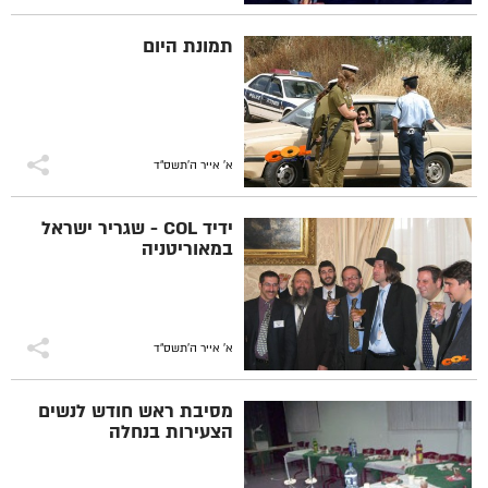
תמונת היום
א' אייר ה׳תשס״ד
ידיד COL - שגריר ישראל
במאוריטניה
א' אייר ה׳תשס״ד
מסיבת ראש חודש לנשים
הצעירות בנחלה