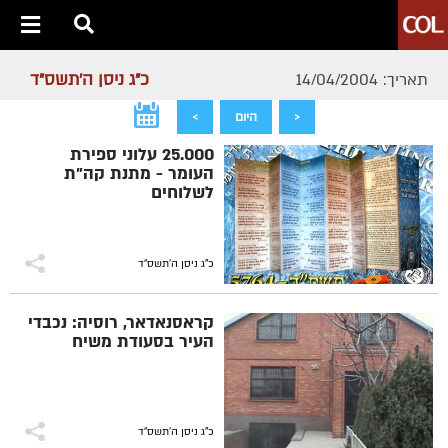
כ"ג ניסן ה׳תשס״ד
תאריך: 14/04/2004
<
היום
>
25.000 עלוני ספירת
העומר - מתנת קה"ת
לשלוחים
כ"ג ניסן ה׳תשס״ד
קראסנאדאר, רוסיה: נכבדי
העיר בסעודת משיח
כ"ג ניסן ה׳תשס״ד