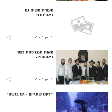
סעודת משיח גם
באוז'גורוד
כ"ג ניסן ה׳תשס״ד
מאות חגגו פסח כשר
באסטוניה
כ"ג ניסן ה׳תשס״ד
"ידענו שתגיעו - גם בגשם"