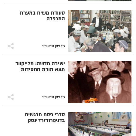
סעודת משיח במערת
המכפלה
כ"ג ניסן ה׳תשס״ד
ישיבה חדשה: מלייקווד
תצא תורת החסידות
כ"ג ניסן ה׳תשס״ד
סדרי פסח מרגשים
בדניפרודזרז'ינסק