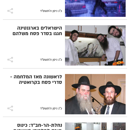
כ"ג ניסן ה׳תשס״ד
הישראלים בארגנטינה
חגגו בסדר פסח משלהם
כ"ג ניסן ה׳תשס״ד
לראשונה מאז המלחמה -
סדרי פסח בקרואטיה
כ"ג ניסן ה׳תשס״ד
נחלת-הר-חב"ד: כינוס