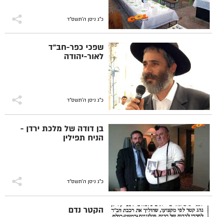
כ"ג ניסן ה׳תשס״ד
שפכי כפר-חב"ד
לאור-יהודה
כ"ג ניסן ה׳תשס״ד
בן דודה של מלכת ירדן -
הניח תפילין
כ"ג ניסן ה׳תשס״ד
הקטר נדם