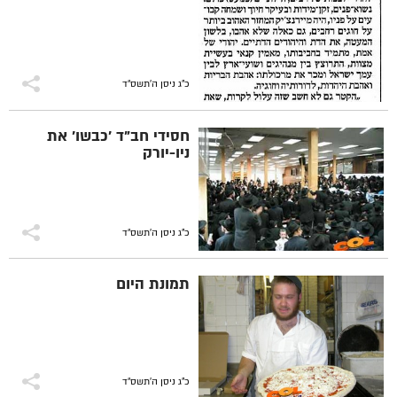
כ"ג ניסן ה׳תשס״ד
חסידי חב"ד 'כבשו' את
ניו-יורק
כ"ג ניסן ה׳תשס״ד
תמונת היום
כ"ג ניסן ה׳תשס״ד