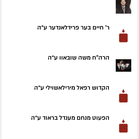
ר' חיים בער פרידלאנדער ע״ה
הרה"ח משה שובאוו ע״ה
הקדוש רפאל מירילאשוילי ע״ה
הפעוט מנחם מענדל בראוד ע״ה