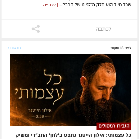
שכל חייל הוא חלק מ"לגיונו של הרבי"...
| לצפייה
לכתבה
לפני 13 שעות
חדשות »
הגבירו רמקולים
כל עצמותי: אילון הייטנר נתפס ב'לחן' החב"די ומשיק