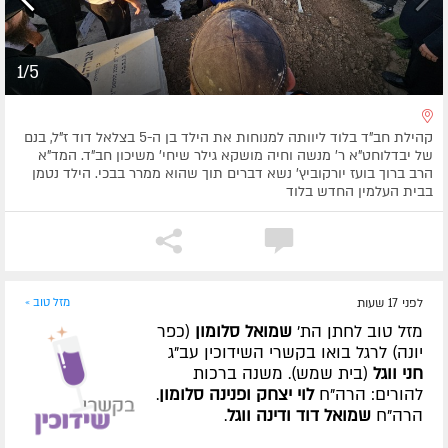
1/5
קהילת חב"ד בלוד ליוותה למנוחות את הילד בן ה-5 בצלאל דוד ז"ל, בנם
של יבדלוחט"א ר' מנשה וחיה מושקא גילר שיחי' משיכון חב"ד. המד"א
הרב ברוך בועז יורקוביץ' נשא דברים תוך שהוא ממרר בבכי. הילד נטמן
בבית העלמין החדש בלוד
לפני 17 שעות
מזל טוב »
מזל טוב לחתן הת'
שמואל סלומון
(כפר
יונה) לרגל בואו בקשרי השידוכין עב"ג
חני ווגל
(בית שמש). משנה ברכות
להורים: הרה"ח
לוי יצחק ופנינה סלומון
.
הרה"ח
שמואל דוד ודינה ווגל
.