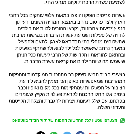
לשמיעת עשרת הדברות וקיום מנהגי החג.
עשרות פריטים הופקו והופצו במאות אלפי עותקים בכל רחבי
הארץ ולצד פרסום נרחב באמצעי המדיה השונים והעיתון
הנפוץ 'ידיעות אחרונות', נקראו ההורים ללוות את הילדים
לחוויה של פעילות ושמיעת עשרת הדברות בנגישות מרבית
שהשלוחים מנהלי בתי חבד דאגו לארגן, לתאם ולהפעיל
במערך נרחב שיאפשר לכל ילד לבוא ולהשתתף בפעילות
ובהתאם להוראותיו הקדושות של הרבי לעשות ככל הניתן
שישמעו מה שיותר ילדים את קריאת עשרת הדברות.
בצעירי חב"ד הביעו סיפוק רב מההכנות המוקדמות וההפקות
המהריבות שמאפשרות באופן הכי מזמין להביא לידיעת
הציבור על הפעילויות שמתקיימות בכל מקום ואופיו וכבר
בימים אלו החלו ההכנות לקראת פעילויות הקייץ שעומדים
בפתחנו, עם שלל רעיונות ויצירות להגברת והצלחת הקייטנות
ומעדוני השלה.
הצטרפו עכשיו לכל החדשות החמות של 'קול חב"ד' בווטסאפ