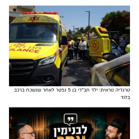
טרגדיה נוראית: ילד חב"די בן 5 נפטר לאחר שנשכח ברכב
בלוד