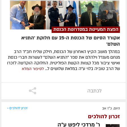
הפצת המעיינות במסדרונות הכנסת
אקורד הסיום של הכנסת ה-25 עם חלוקת 'התניא
השלם'
במהלך מושב הקיץ האחרון של הכנסת, חילק שליח חב"ד הרב
מנחם מענדל וילהלם את ספר "התניא השלם" לעשרות חברי כנסת
ואישי ציבור מכל קצוות הקשת הפוליטית. החלוקה הוקדשה לזכרו
של הרב טוביה בלוי ע"ה במלאת שלושים ל...
לסיפור המלא
לכתבה
היום, כ"ז אב
זכרון להולכים »
זכרון להולכים
ר' מרדכי ליפש ע״ה