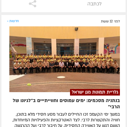
לכתבה
לפני 12 שעות
חדשות »
גלריית תמונות מגן ישראל
בנתניה מסכמים: ימים עמוסים וחווייתייים ב"לגיונו של
הרבי"
במשך ימי הקעמפ זכו החיילים לעבור מסע חסידי מלא בתוכן,
חוויה והתקשרות לרבי. לצד האטרקציות והפעילויות המיוחדות,
הושם דגש על האווירה החסידית, על חיבור לרבי ועל ההרגשה