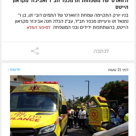
ה'ווארט' של משפחות זנו מכפר חב"ד ואביכזר מקראון
הייטס
בניו יורק התקיימה שמחת ה'ווארט' של התמים דובי זנו, בן ר'
נתנאל זנו ורעייתו מכפר חב"ד, עב"ג הכלה חנה אביכזר מקראון
הייטס, בהשתתפות ידידים ובני המשפחה
לסיפור המלא
לכתבה
לפני 21 שעות
חדשות »