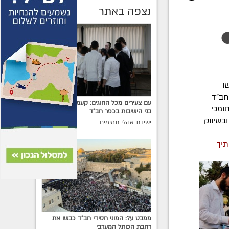
נצפה באתר
●
ו
חב"ד
עם צעירים מכל החוגים: קעמפ גן ישראל
ומכי
בני הישיבות בכפר חב"ד
בות ובשיווק
ישיבת אהלי תמימים
תיך
ממבט על: המוני חסידי חב"ד כבשו את
רחבת הכותל המערבי