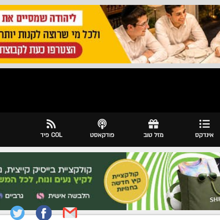
אינדקס
מזל טוב
פודקאסט
COL פיד