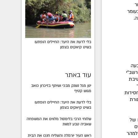
ר
עומר
ה.
בלי לדעת את היעד: החיילים הופתעו
בשיט קיאקים בצפון
בעה
רשב"י
עוד באתר
שיבת
ינון מגל נשנק מבכי ושיתף בזיכרון כואב
מגוש קטיף
חסידות
ורת
בלי לדעת את היעד: החיילים הופתעו
בשיט קיאקים בצפון
 של
שלוחי הרבי בלימסול מלווים את המשפחה
שאביה טבע למוות
ם
למהר
ראש העיר יורמלה והשליח חנכו את הבית