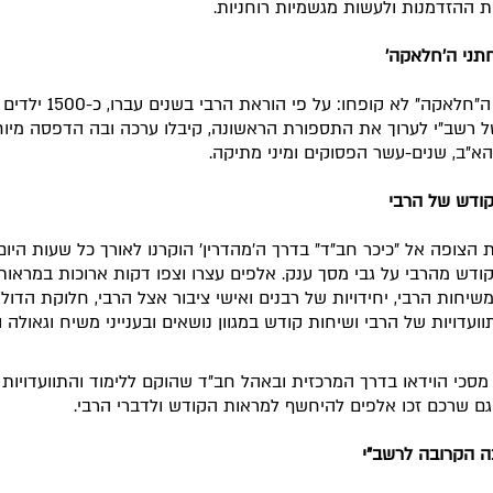
ת ההזדמנות ולעשות מגשמיות רוחניות.
תני ה'חלאקה'
גם ילדי ה"חלאקה" לא קופחו: על פי הוראת הר
של רשב"י לערוך את התספורת הראשונה, קיבלו ערכה ובה הדפסה מיו
הא"ב, שנים-עשר הפסוקים ומיני מתיקה.
ודש של הרבי
הצופה אל "כיכר חב"ד" בדרך ה'מהדרין' הוקרנו לאורך כל שעות היום
ודש מהרבי על גבי מסך ענק. אלפים עצרו וצפו דקות ארוכות במראות
שיחות הרבי, יחידויות של רבנים ואישי ציבור אצל הרבי, חלוקת הדולר
תוועדויות של הרבי ושיחות קודש במגוון נושאים ובענייני משיח וגאולה 
 מסכי הוידאו בדרך המרכזית ובאהל חב"ד שהוקם ללימוד והתוועדויות 
 וגם שרכם זכו אלפים להיחשף למראות הקודש ולדברי הרבי.
 הקרובה לרשב"י