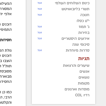
כינוס השלוחים העולמי
הפעילות
הכל
המסורתי
תשרי בליובאוויטש
הכל
אלפי יה
חנוכה
הכל
י"ט כסלו
דוכנים 
ג' תמוז
הכל
התמימים
בחירות
הכל
אירועים היסטוריים
הכל
חסידות 
סיכומי שנה
גולת הכ
סדרות מיוחדות
הכל
דוכנים ש
תגיות
הוצבו ב
שיעורים והרצאות
תות"ל ה
מסובסד 
אנשים
מבוארת'
נושאים
החסידות
מקומות
מוסדות וארגונים
כמו כן 
רדיו COL
הרבי, ה
והקלטות