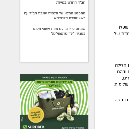
חב"ד החדש בטיילת
המפגש המלא של תלמידי ישיבת חב"ד עם
ראש ישיבת סלבודקא
בי בשנים עברו, כ-1500 ילדים שעלו
שמחה פרידמן עם שיר ראשוני מסוגו
חדת של
במגזר: "ילד טרמפולינה"
 הלילה
 ובהם
ים,
ושלימות
בכניסה