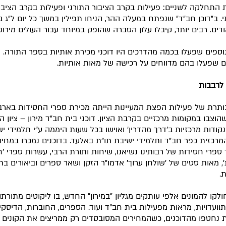
 התחלקה לשניים: פעילות בקרב הציבור התורני ופעילות בקרב הציבו
. ב"דוכן חב"ד" שנפתח במעלה ההר, הניחו תפילין במשך כל יום ל"ג ב
ודים. רבים יותר, קיבלו עלון הסברה שהופק במיוחד עבור העולים מירונ
נוספים שפעלו בכמה מהדרכים היו דוכני מכירת אותיות בספר התורה.
 שפעלו בהם מדווחים על רכישה של מאות אותיות.
לרבבות
ותרת של פעילות הפצת המעיינות הייתה מכירת ספרי החסידות באר
הוצבו במקומות מרכזיים בקרבת הציון. דוכני בית חב"ד מירון – ציון ה
נקודות מרכזיות ב'דרך מהדרין' ואוישו בכל שעות היממה ע"י תלמידי י
מרכזית כפר חב"ד ותלמידי ישיבת תו"ת באלעד. בדוכנים נמכרו במחיר
ספרי חסידות של רבותינו נשיאנו, שיחות ותורת הרבי, עשרות ספרי '
, מאות סטים של 'שולחן ערוך' אדמו"ר הזקן ושאר ספרים וביאורים בת
.
חולקו להמונים אלפי עותקים מגליון "במירון" החדש, בו ליקוטים מתורתו
תוועדויות, מראות מפעילות בית חב"ד ועוד. הספרים, החוברות, הדיסקי
 נחטפו מהדוכנים, כשהמחירים המסובסדים רק ממריצים את הקונים 