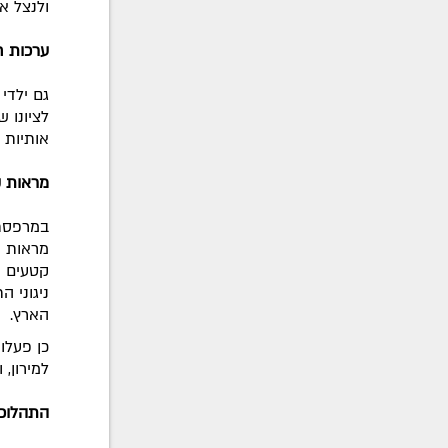
ולנצל א
ערכות ח
לציונו 
אותיות 
מראות ק
במרפסת 
מראות ק
קטעים מ
ניגוני ה
הארץ.
כן פעלו
למירון,
התהלוכה