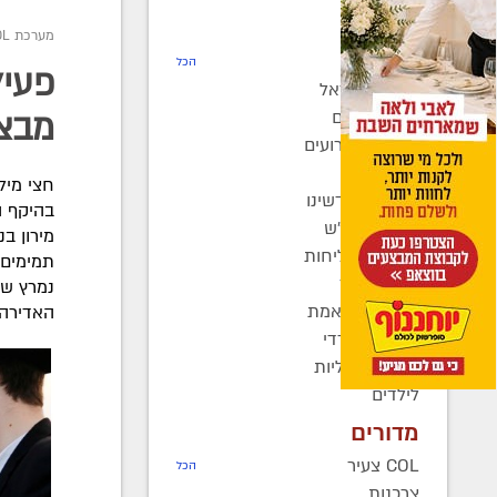
חדשות
מערכת COL
רדיו COL
הכל
פעיל
חב"ד בישראל
חב"ד בעולם
מבצע
כינוסים ואירועים
קהילות
חצי מיל
בחצרות קדשינו
בהיקף ה
שמחות אנ"ש
מירון ב
יוצאים לשליחות
נשות חב"ד
נמרץ של
ברוך דיין האמת
האדירה ו
בעולם החרדי
חדשות כלליות
לילדים
מדורים
COL צעיר
הכל
צרכנות