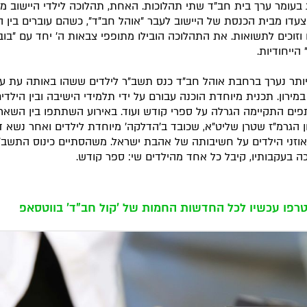
ג בעומר ערך בית חב"ד שתי תהלוכות. האחת, תהלוכה לילדי היישוב מיר
צעדו מבית הכנסת של היישוב לעבר "אוהל חב"ד", כשהם עוברים בין המ
 וזוכים לתשואות. את התהלוכה הובילו מתופפי צבאות ה' יחד עם "בוב
הייחודיות.
ותר נערך ברחבת אוהל חב"ד כנס תשב"ר לילדים ששהו באותה עת ע
במירון. תכנית מיוחדת הוכנה עבורם על ידי תלמידי הישיבה ובין הילדי
ם התקיימה הגרלה על ספרי קודש ועוד. באירוע השתתפו בין השאר
ן הגרמ"ז שטרן שליט"א, שכובד ב'הדלקה' מיוחדת לילדים ואחר נשא ד
וזני הילדים על חשיבותה של אהבת ישראל. משהסתיים כינוס התשב"
ה בעקבותיו, קיבל כל אחד מהילדים שי: ספר קודש.
רפו עכשיו לכל החדשות החמות של 'קול חב"ד' בווטסאפ