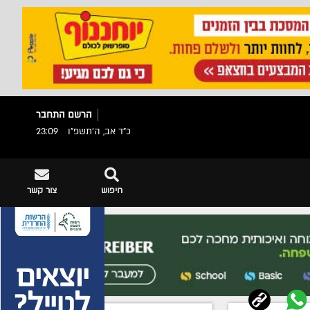
הרשם
התחבר
כ"ד אב, ה׳תשפ״ו
23:09
חיפוש
צור קשר