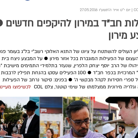
|
יום י"ט אייר ה׳תשע״ו 27.05.2016
ות חב"ד במירון להיקפים חדשים 
 מירון
יון העולים להשתטח על ציונו של התנא האלוקי רשב"י בל"ג בעומר פגש
עצום של הפעילות המוגברת בכל אזור מירון ● על המבצע ניצח בית 
ניהולו של הרב יוסף יצחק הלפרין, שנעזר בתלמידי התמימים מישיבת "ת
תמימים" המרכזית בכפר חב"ד ● 100 הפעילים עסקו בהנחת תפילין לרב
 ספרי חסידות לקהל מבקשי ה' ● בפנים: סיקור נרחב של הפעילות
גלריה מירונית ממצלמתו של שימי קוטנר, צלם COL ​​
לכשיפוצו מעיינו