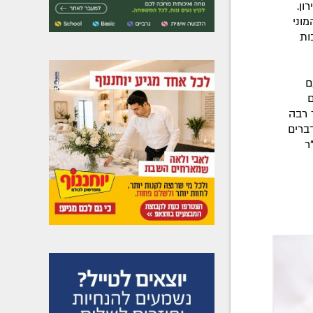
ון.
וני
ות
ם
ם
 רבה
ברים
ר