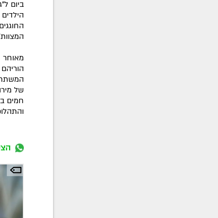
ביום ל"
הילדים 
החוגגים
המצוות" 
מאוחר י
הוריהם 
המשתתפי
של מירו
חמים בא
והתהלוכ
הצט