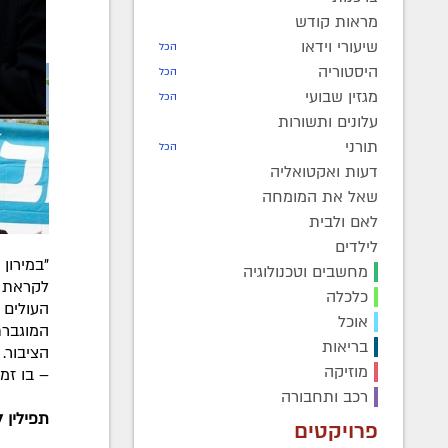
מראות קודש
שיעורי וידאו
הכל
היסטוריה
הכל
מגזין שבועי
הכל
עלונים ותשורות
תורני
הכל
דעות ואקטואליה
שאל את המומחה
לאם ולבית
לילדים
"במירון
מחשבים וטכנולוגיה
לקראת ל
כלכלה
העולים 
אוכל
המוגברת
בריאות
הציבור.
מוזיקה
– בו זמנ
רכב ותחבורה
תפילין 
פרויקטים