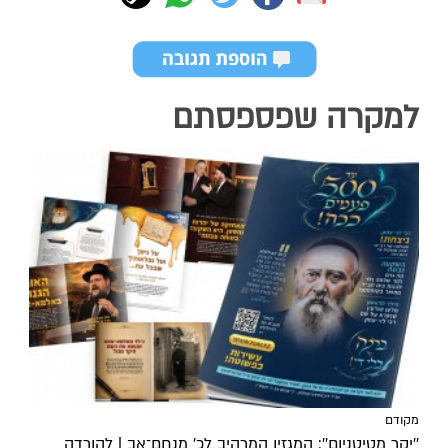
למקרה שפספסתם
מקודם
''יקר מטיטניום'': המגזין המרהיב לכ’ מנחם־אב | להורדה