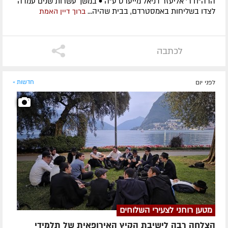
הרה"ח ר' אליעזר דניאל מייערס ע"ה • במשך עשרות שנים עמדה
לצדו בשליחות באמסטרדם, בבית שהיה...
ברוך דיין האמת
לכתבה
לפני יום
חדשות »
מטען רוחני לצעירי השלוחים
הצלחה רבה לישיבת הקיץ האירופאית של תלמידי