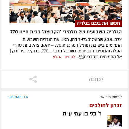
חפשו את בנכם בגלריה
הגלריה השבועית של תלמידי 'הקבוצה' בבית חיינו 770
צלם COL, שמואל־בצלאל דהן, מגיש את הגלריה השבועית:
התמימים בישיבת תות"ל המרכזית 770 – 'הקבוצה', בעת סדרי
הנגלה והחסידות בבית מדרשו של הרבי – 770, ברוקלין, ניו יורק |
אל התמימים ב'סדרים...
לסיפור המלא
לכתבה
אתמול, כ"ד אב
זכרון להולכים »
זכרון להולכים
ר' בני בן עמי ע״ה