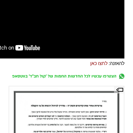
להאזנה:
לחצו כאן
הצטרפו עכשיו לכל החדשות החמות של 'קול חב"ד' בווטסאפ