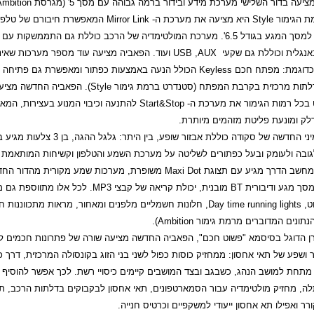
יעה בדור השלישי מערכת מידע ובידור ברמה גבוהה עם מסך 5' (מגרסת
Ambition
ת הגימור
Style
היא מציעה את מערכת ה-
Mirror Link
המאפשרת חיבורם של טלפו
סלולריים למסך המגע בגודל 6.5'. מערכת המולטימדיה של הרכב כוללת גם התממשקות ע
אנגלית וכוללת גם שקעי
AUX
,
USB
ועוד. הפאביה מציעה עוד מספר מערכות שאינן
כדוגמת: מפתח חכם
Keyless
הכולל הנעה באמצעות כפתור ומאפשרת גם פתיחה ו
תות מרכזית בקרבת המפתח (סטנדרט ברמת גימור
Style
). הפאביה החדשה מציע
בכל רמות הגימור את מערכת ה-
Start&Stop
להתנעה וכיבוי המנוע בעצירות, המא
דלק ומונעת פליטת מזהמים מיותרת.
הסופר מיני החדשה של סקודה כוללת אבזור שופע, בין היתר: 
לגובה ולעומק ובעל כפתורים לשליטה על מערכת השמע והטלפון וקשיחות המותאמת 
מחשב הדרך מגיע עם תצוגת
Maxi Dot
משופרת, מערכות שמע מקורית מהדור החד
מסך מגע ודיבורית
BT
מובנית, יכולת קריאה של קבצי
MP3
. לכל אלו מתווספת גם 
ט,
Day time running lights
, חלונות חשמליים מלפנים ומאחור, מראות מתכווננות 
 הנתונים המדוברים מרמת גימור
Ambition
).
רן הדוגל בסיסמא
"
פשוט חכם
"
,
הפאביה החדשה מציעה שורה של פתרונות חכמים לח
ר ושפע של תאי אחסון: ממחזיק כוסות כפול לשני בני הזוג בקונסולה המרכזית, דרך כ
 מתחת למושב הנהג, כשבגב ובצד המושבים קיימים כיסויי רשת. לכך אפשר להוסיף 
ה, מחזיק מולטימדיה עבור הסמארטפונים, תאי אחסון לבקבוקים בדלתות הרכב, ת
רר ואפילו תא אחסון ייעודי למשקפיים וכרטיס חנייה.