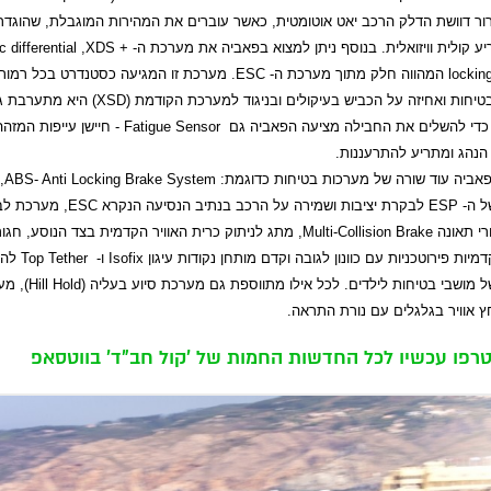
ר דוושת הדלק הרכב יאט
אוטומטית, כאשר עוברים את המהירות המוגבלת, שהוגד
ע קולית וויזואלית. בנוסף ניתן למצוא בפאביה את מערכת ה-
XDS +
,
c differential
lockin
המהווה חלק מתוך מערכת ה-
ESC
. מערכת זו המגיעה כסטנדרט בכל רמות 
יחות ואחיזה על הכביש בעיקולים ובניגוד למערכת הקודמת
(XSD)
היא מתערבת ג
כדי להשלים את החבילה מציעה הפאביה גם
Fatigue Sensor
- חיישן עייפות המזה
הנהג ומתריע להתרעננות.
פאביה עוד שורה של מערכות בטיחות כדוגמת:
ABS- Anti Locking Brake System
,
ל ה-
ESP
לבקרת יציבות ושמירה על הרכב בנתיב הנסיעה הנקרא
ESC
, מערכת לב
י תאונה
Multi-Collision Brake
, מתג לניתוק כרית האוויר הקדמית בצד הנוסע, חגור
מיות פירוטכניות עם כוונון לגובה וקדם מותחן נקודות עיגון
Isofix
ו-
Top Tether
להת
ל מושבי בטיחות לילדים. לכל אילו מתווספת גם מערכת סיוע בעליה (
Hill Hold
), מ
ץ אוויר בגלגלים עם נורת התראה.
רפו עכשיו לכל החדשות החמות של 'קול חב"ד' בווטסאפ