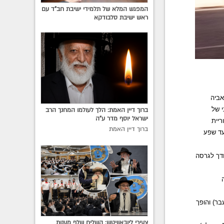
המפגש המלא של תלמידי ישיבת חב"ד עם
ראש ישיבת סלבודקא
אביה
י של
ברוך דיין האמת: הלך לעולמו המחנך הרב
ישראל יוסף מדר ע"ה
יית
ברוך דיין האמת
עד שפע
דך לגרסה
לגרסה
ספת של 5 ליטר בהשוואה לעבר) והופך
צעירי ליובאוויטש: השליח שלף מענות