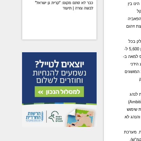
כבר לא סתם מקום: "קרית גן ישראל"
נו בין
לבשה צורה | תיעוד
שקל
 הפאביה
ת זיהום
לק בכל
רובוטית מציעה הספק של 110 כ"ס, המושגים בין 5,600 ל-
ק תאוצה מאפס למאה ב-
 ק"מ. גרסת המנוע הידני
- בין 4,400 ל- 5,400 סל"ד, עם 16.3 קג"מ המושגים
 דלק
דיות לנהג
)
Ambit
 שימוש
והנהג לא
. מערכת
 בטיחות אקטיבי המגביל את המהירות המרבית של המכונית (פועל בין 30 - 210 קמ"ש).