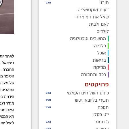
תורני
הכל
דעות ואקטואליה
שאל את המומחה
לאם ולבית
לילדים
מחשבים וטכנולוגיה
כלכלה
אוכל
לאחר יות
בריאות
בישראל. 
מוזיקה
החברה. ה
רכב ותחבורה
הסופר מינ
פרויקטים
של מערכו
הפאביה החד
כינוס השלוחים העולמי
הכל
הידנית בלבד) ו
תשרי בליובאוויטש
הכל
חנוכה
הכל
האוטומטית
י"ט כסלו
ג' תמוז
הכל
ליעיל יותר ע
בחירות
הכל