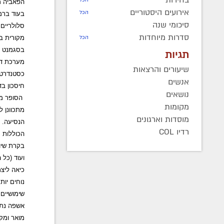
הפאביה מצ
אירועים היסטוריים
הכל
בעוד ברמ
סיכומי שנה
סדרות מיוחדות
הכל
מקורית ב
בסגמנט 
תגיות
מערכת דל
שיעורים והרצאות
כסטנדרט 
אנשים
חיסכון ב
נושאים
מקומות
מתכוונן 
מוסדות וארגונים
הנסיעה. 
רדיו COL
הכוללות 
בקרת שיו
ועוד (כל
כיאה ליצ
נוחים יות
שימושיים
אשפה נתל
מואר ומקו