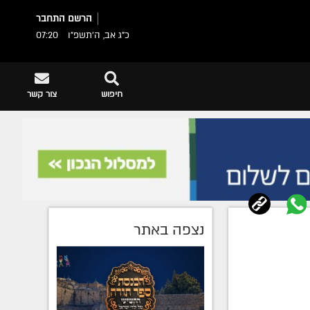
הרשם
התחבר
כ"ג אב, ה׳תשפ״ו
07:20
חיפוש
צור קשר
נצפה באתר