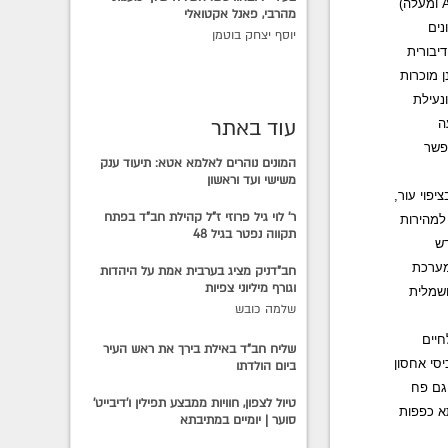
ומעלה)
מהרבי, פאנל אקטואלי
נים
יוסף יצחק בוטמן
ם דיבורית
 מוכרות
נעילת
עוד באתר
ה
פשר
המונים נוהרים לאלמא אטא: תיעוד ענק
משישי ועד וראשון
גלגל ההגה, בן 3 צלעות מגיע בציפוי עור,
ר' לוי גיל פרוזי ז"ל קהילת חב"ד בפתח
למהירות
תקווה נפטר בגיל 48
ש
מערכת
חב"דניק מציג בערבית אמת על היהדות
וגורף מיליוני צפיות
חשמלית
שלמה כובש
יים
שליח חב"ד באילת בירך את ראש העיר
יסי אחסון
ביום הולדתו
גם פח
טיול לצפון, חוויות ממבצע תפילין ו'דיבייט'
א כפפות
סוער | יומיים במתיבתא