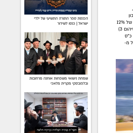
ון
הכנסת ספר התורה התשיעי של ילדי
במשקל הרכב לצד מנועים משודרגים מאפשר לפאביה החדשה להציע חיסכון של 12%
ישראל | כנסו לשידור
בתצרוכת הדלק ! ההופך אותה לאחת מכלי הרכב ה-"ירוקים" בסגמנט (דרגת זיהום 3)
הפאביה תשווק עם מנוע בנזין טורבוTSI בנפח 1.2 ליטר בהספק של 90 ו- 110 כ"ס
דשה יחל מ-
שמחת נישואי משפחות אוחנה מרחובות
ובלפובסקי מקרית מלאכי