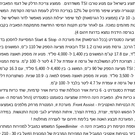
וצע בישראל עם מנוע טורבו
TSI
משודרגים.
ממוצע צריכת הדלק של דגמי הפאביה הי
הטובים בקטגוריה ומציע שיפור מדהים של 12% בצריכת הדלק לעומת הגרסה הקודמת. המ
שהופחת ב- 10 ק"ג (ממוצע כל הגרסאות) לצד שיפור יעילות המנוע מאפשר לדור השלישי של
ת מזהמים נמוכה. גם לאחר עדכון תקנות המיסוי החדשות מתמקמת הפאביה בקבוצ
ציעה כסטנדרט (בכל הגרסאות) את מערכת ה-
Start & Stop
המסייעת לחסכון בד
הרכב. גרסת מנוע טורבו 1.2
TSI
4,600 סל"ד, עם 17.8 קג"מ המושגים בין 1,400 ל- 4,000 סל"ד. מנוע זה מספ
9.4 שניות. תצרוכת דלק המשולבת של גרסה זו עומדת על 4.7 ליטר ל- 100
TSI
מציעה הספק של 90 כ"ס, המושג ב
בין 1,400 ל- 3,500 סל"ד. מנוע זה מספק תאוצה מאפס למאה ב- 10.9 שניות. כשתצרוכת
 זו עומדת על 4.7 ליטר בלבד ל- 100 ק"מ.
הפאביה מצוידת כסטנדרט ב- 6 כריות אוויר הכוללות שתי כריות אוויר קדמיות, שתי כריות צי
וג כריות ווילון. הפאביה הינה היחידה שמציעה בסגמנט כסטנדרט (החל מגרסת ה-
ion
 הבטיחות האקטיבית -
Front Assist
. מערכת זו, המנטרת מרחק מלפנים באמצעות
 הפגוש הקדמי, יוצרת, במידת הצורך, איתות המתריע לגבי סכנת התנגשות. במידה 
ן, המערכת תבצע האטה ואף בלימת חירום עד לעצירה מוחלטת !
ספת הקיימת רק בפאביה הינה ה-
Speedlimiter
המשמש כמגביל למהירות המותרת
זו הינה אביזר