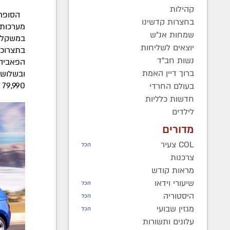
קהילות
הסופר מ
בחצרות קדשינו
מערכות 
שמחות אנ"ש
יוצאים לשליחות
נשות חב"ד
ברוך דיין האמת
79,990 שקל לגרסה הידנית ו- 94,990 שקל לגרסה האוטומטית
בעולם החרדי
חדשות כלליות
לילדים
מדורים
COL צעיר
הכל
צרכנות
מראות קודש
שיעורי וידאו
הכל
היסטוריה
הכל
מגזין שבועי
הכל
עלונים ותשורות