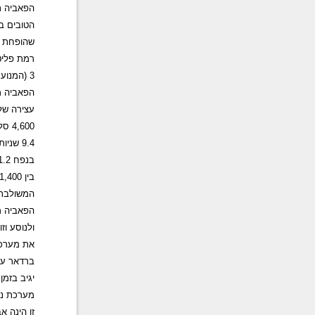
הפאביה ת
רמת פליט
3 (המנוע בגרסה הידנית נמצא בדרגת זיהום 4).
הפאביה מ
עצירה של 
בנפח 1.2
המשולבת של גרסה
ולנוסע וז
את מערכת
ברדאר על
יגיב בזמ
מערכת נו