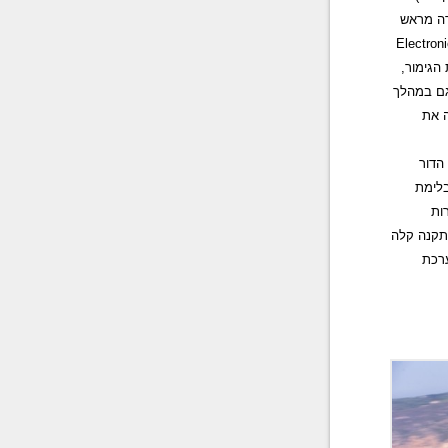
רה מראש
Electroni
הגימור,
ם
במהלך
ה את
 הדור
לימת
ות
קנה קלה
ערכת