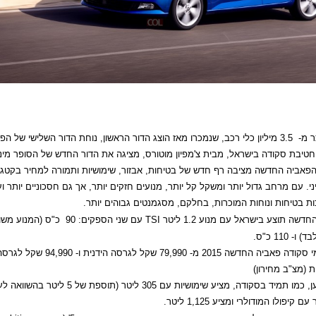
ר מ-
3.5 מיליון כלי רכב, שנמכרו מאז הוצג הדור הראשון, נוחת הדור השלישי של הפ
חטיבת סקודה בישראל, מבית צ'מפיון מוטורס, מציגה את הדור החדש של הסופר מינ
פאביה החדשה מציבה רף חדש של בטיחות, אבזור, שימושיות ותמורה למחיר בקטגור
י. עם מרחב גדול יותר ומשקל קל יותר, מנועים חזקים יותר, אך גם חסכוניים יותר ו
ת בטיחות ונוחות המוכרות, בחלקם, מסגמנטים גבוהים יותר.
שה תוצע בישראל עם מנוע 1.2 ליטר
TSI
עם שני הספקים: 90
כ"ס (המנוע משו
- 110 כ"ס.
מחיר דגמי סקודה פאביה החדשה 2015 מ- 79,990 שקל לגרסה הידנית ו- 94,990 שקל 
 (מצ"ב מחירון)
תא המטען, כמו תמיד בסקודה, מציע שימושיות עם 305 ליטר (תו
ם קיפולו המודולרי ומציע 1,125 ליטר.