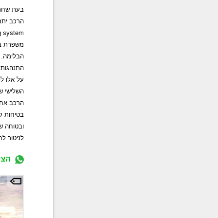
בעת שחרו
הרכב יתרי
g system
משפרת בט
הבלימה. 
התנהגות 
על אלו ל
השלישי ש
הרכב אחר
בטיחות קד
ובטוחה ש
לניטור לח
הצט