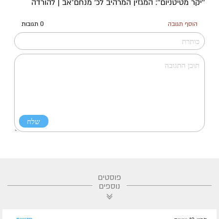
''יקר מטיטניום'': המגזין המרהיב לכ’ מנחם־אב | להורדה
הוסף תגובה
0 תגובות
פוסטים
נוספים