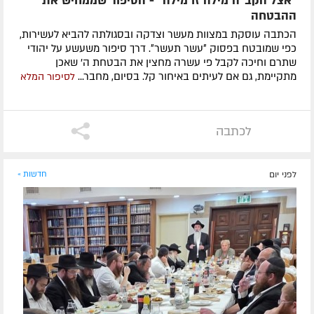
"אצל הקב"ה מילה זו מילה" - הסיפור שממחיש את
ההבטחה
הכתבה עוסקת במצוות מעשר וצדקה ובסגולתה להביא לעשירות,
כפי שמובטח בפסוק ״עשר תעשר״. דרך סיפור משעשע על יהודי
שתרם וחיכה לקבל פי עשרה מחצין את הבטחת ה' שאכן
מתקיימת, גם אם לעיתים באיחור קל. בסיום, מחבר...
לסיפור המלא
לכתבה
לפני יום
חדשות »