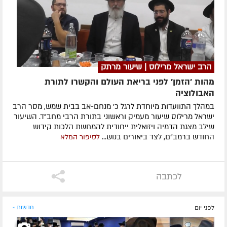
הרב ישראל מרילוס | שיעור מרתק
מהות 'הזמן' לפני בריאת העולם והקשרו לתורת
האבולוציה
במהלך התוועדות מיוחדת לרגל כ' מנחם-אב בבית שמש, מסר הרב
ישראל מרילוס שיעור מעמיק וראשוני בתורת הרבי מחב"ד. השיעור
שילב מצגת הדמיה ויזואלית ייחודית להמחשת הלכות קידוש
החודש ברמב"ם, לצד ביאורים בנוש...
לסיפור המלא
לכתבה
לפני יום
חדשות »