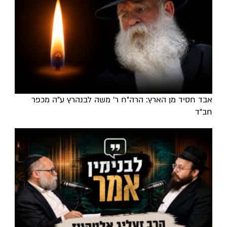
אבד חסיד מן הארץ: הרה"ח ר' משה לבנהרץ ע"ה מכפר
חב"ד