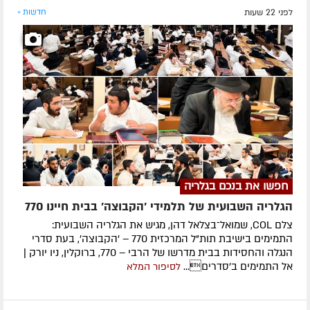
לפני 22 שעות
חדשות »
חפשו את בנכם בגלריה
הגלריה השבועית של תלמידי 'הקבוצה' בבית חיינו 770
צלם COL, שמואל־בצלאל דהן, מגיש את הגלריה השבועית:
התמימים בישיבת תות"ל המרכזית 770 – 'הקבוצה', בעת סדרי
הנגלה והחסידות בבית מדרשו של הרבי – 770, ברוקלין, ניו יורק |
אל התמימים ב'סדרים...
לסיפור המלא