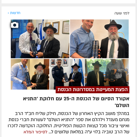
לפני שעה
חדשות »
הפצת המעיינות במסדרונות הכנסת
אקורד הסיום של הכנסת ה-25 עם חלוקת 'התניא
השלם'
במהלך מושב הקיץ האחרון של הכנסת, חילק שליח חב"ד הרב
מנחם מענדל וילהלם את ספר "התניא השלם" לעשרות חברי כנסת
ואישי ציבור מכל קצוות הקשת הפוליטית. החלוקה הוקדשה לזכרו
של הרב טוביה בלוי ע"ה במלאת שלושים ל...
לסיפור המלא