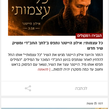
הגבירו רמקולים
כל עצמותי: אילון הייטנר נתפס ב'לחן' החב"די ומשיק
שיר חדש
הזמר והיוצר אילון הייטנר מגיש את השיר "כל עצמותיי" אותו החל
להלחין לאחר שנתפס בניגון החב"די המוכר על המילים. "המילים
תפסו אותו מיד. הייטנר עצר את השיר, נשאר עם הפסוק בראש
וחשב עד כמה מסקרן יהיה לנסות...
| להאזנה
לכתבה
לפני 15 שעות