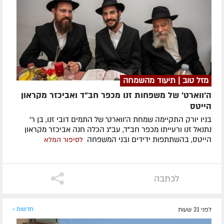
מזל טוב | תיעוד מהשמחה
ה'ווארט' של משפחות זנו מכפר חב"ד ואביכזר מקראון
הייטס
בניו יורק התקיימה שמחת ה'ווארט' של התמים דובי זנו, בן ר'
נתנאל זנו ורעייתו מכפר חב"ד, עב"ג הכלה חנה אביכזר מקראון
הייטס, בהשתתפות ידידים ובני המשפחה
לסיפור המלא
לכתבה
לפני 21 שעות
חדשות »