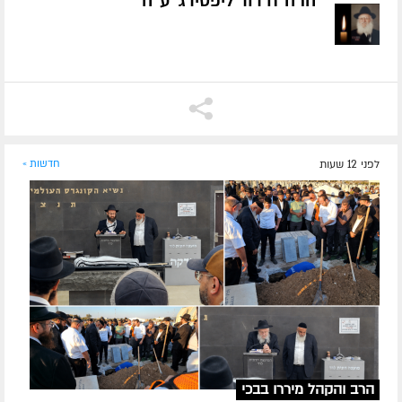
הרה"ח דוד ליפסידג' ע״ה
לפני 12 שעות
חדשות »
הרב והקהל מיררו בבכי