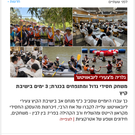
לפני שעתיים
חדשות »
גלריה מ'צעירי ליובאוויטש'
משחק חסידי גדול ומתנפחים בכנרת; 3 ימים בישיבת
קיץ
כך עברו היומיים שסביב כ"ף מנחם אב בישיבת הקיץ צעירי
ליובאוויטש: עלייה לקברו של אח הרבי, זיכרונות מהעסקן החסידי
מקראון הייטס ומהשליח ורב הקהילה בפריז. בין לבין - משחקים,
חידונים ושפע של אטרקציות
| לצפייה