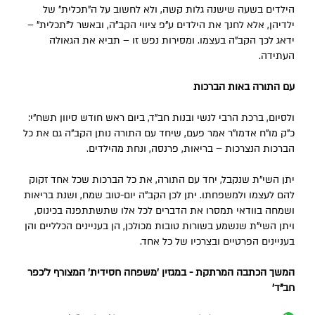
הילדים בשעה שישנה גלות קשה, ולא לחשוב על ה”תכלית” של
ילדיהן, אלא לחנך את הילדים ע”פ ציווי הקב”ה, ובאשר ל"תכלית” –
ידאג לכך הקב”ה בעצמו. ומסירות נפש זו – תביא את הגאולה
העתידה.
עם התורה באות הברכות
ולסיום, ברכת הרבי לנשי ובנות חב"ד, ביום ראש חודש סיוון תשח"י:
כ"ק מו"ח אדמו"ר אמר פעם, שיחד עם התורה נותן הקב"ה גם את כל
הברכות הנצרכות – בריאות, פרנסה, ונחת מהילדים.
יתן השי"ת שנקבל, יחד עם התורה, את כל הברכות שכל אחד זקוק
להם לעצמו ולמשפחתו. יתן לכן הקב"ה יום-טוב שמח, ושנת בריאות
ושמחה בוודאי תמסרו את הדברים לכל אלו שתשתתפנה בכינוס,
ויתן השי"ת שנשמע בשורות טובות מכולכן, הן בעניינים הכלליים והן
בעניינים הפרטיים ובצרכיו של כל אחד.
המשך הכתבה המרתקת - במגזין 'משפחה חסידית' המצורף ל'כפר
חב"ד'