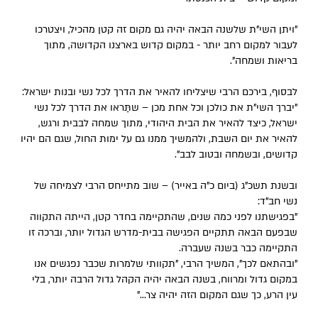
"ויתן השי"ת שלשנה הבאה יהיה גם מקום זה קטן מהכיל, ויצטרכו
לעבור למקום רחב יותר - במקום קדוש בארצנו הקדושה, מתוך
בריאות ושמחה".
לבסוף, בירכם הרבי שיצליחו להאיר את הדרך לכל נשי ובנות ישראל:
"יברך השי"ת את כולכן וכל אחת מכן – שתַּראו את הדרך לכל נשי
ישראל, כיצד להאיר את הבית היהודי, מתוך שמחה לבבית ורגש,
להאיר את יום השבת, ולהמשיך ממנו גם על ימות החול, שגם הם יהיו
קדושים, ובשמחה ובטוב לבב".
ובשנת תשכ"ג (ביום כ"ה באייר) – שוב מתייחס הרבי לצמיחה של
נשי חב"ד:
"בפגישתנו לפני כמה שנים, שהתקיימה בחדר קטן, הייתה התקווה
שבפעם הבאה תתקיים הפגישה בבית-מדרש הגדול יותר, וברכה זו
התקיימה כבר בשנה שעברה.
"ובהתאם לכך", המשיך הרבי, "תקוותי שלמרות שכבר נפגשים אנו
במקום גדול ומרווח, בשנה הבאה יהיה הקהל גדול הרבה יותר, בלי
עין הרע, כך שגם המקום הזה יהיה צר..."