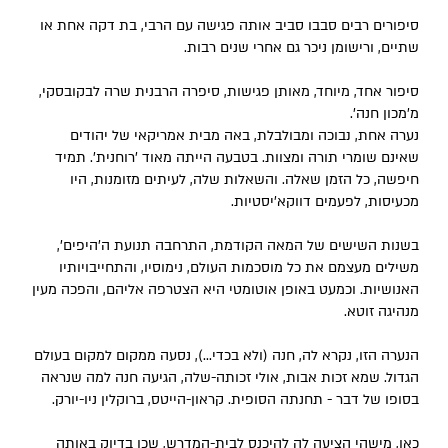
סיפורים רבים סבבו סביב אותה פגישה עם הרבי, בת דקה אחת או
שתיים, ורישומן ניכר גם אחרי שנים רבות.
סיפור אחד, מיוחד, מאותן פגישות, סיפרה הרבנית שרה לבקובסקי,
מ'מכון חנה'.
נערה אחת, נבוכה ומבולבלת, באה מבית אמריקאי של יהודים
שאינם שומרי תורה ומצוות. בטבעה הייתה מאוד 'רוחנית'. תמיד
חיפשה, כל הזמן שאלה. והשאלות שלה, לעיתים מזומנות, היו
מכעיסות, לפעמים דווקא'יסטיות.
בשנות השישים של המאה הקודמת, התרחבה תנועת ה’היפים’,
משילים מעצמם את כל מוסכמות העולם, נימוסיו, והתחייבויותיו
האנושיות. וכמעט באופן אוטומטי היא הצטרפה אליהם, והפכה מעין
מנהיגה זוטא.
הנערה הזו, נקרא לה, חנה (ולא בכדי...), נסעה ממקום למקום בעולם
הגדול. שמא זכות אבות, אולי זכותה-שלה, הגיעה חנה למה שנראה
בסופו של דבר - תחנתה הסופית. קראון-הייטס, ברוקלין ניו-יורק.
כאן, מישהי הציעה לה להיכנס לבית-המדרש, שכן בדיוק באותה