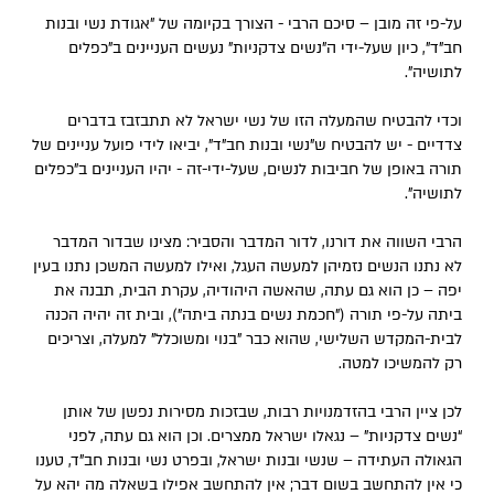
על-פי זה מובן – סיכם הרבי - הצורך בקיומה של "אגודת נשי ובנות
חב"ד", כיון שעל-ידי ה"נשים צדקניות" נעשים העניינים ב"כפלים
לתושיה".
וכדי להבטיח שהמעלה הזו של נשי ישראל לא תתבזבז בדברים
צדדיים - יש להבטיח ש"נשי ובנות חב"ד", יביאו לידי פועל עניינים של
תורה באופן של חביבות לנשים, שעל-ידי-זה - יהיו העניינים ב"כפלים
לתושיה".
הרבי השווה את דורנו, לדור המדבר והסביר: מצינו שבדור המדבר
לא נתנו הנשים נזמיהן למעשה העגל, ואילו למעשה המשכן נתנו בעין
יפה – כן הוא גם עתה, שהאשה היהודיה, עקרת הבית, תבנה את
ביתה על-פי תורה ("חכמת נשים בנתה ביתה"), ובית זה יהיה הכנה
לבית-המקדש השלישי, שהוא כבר "בנוי ומשוכלל" למעלה, וצריכים
רק להמשיכו למטה.
לכן ציין הרבי בהזדמנויות רבות, שבזכות מסירות נפשן של אותן
“נשים צדקניות” – נגאלו ישראל ממצרים. וכן הוא גם עתה, לפני
הגאולה העתידה – שנשי ובנות ישראל, ובפרט נשי ובנות חב”ד, טענו
כי אין להתחשב בשום דבר; אין להתחשב אפילו בשאלה מה יהא על