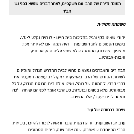
תמונה נדירה של הרבי עם משקפיים, לאחר דברים שנשא בפני נשי
חב"ד
משפחה חסידית
יהודי שאינו בקי ורגיל בהליכות בית חיינו - לו היה נקלע ל-770
בימים הסמוכים לחג השבועות – היה תמה, אם לא יותר מכך,
מהיפוך היוצרות, מהנהגה שלא שמע עליה הוא, אבותיו,
ואבות-אבותיו...
הבחורים והאברכים נמצאים מחוץ לבית המדרש הגדול ומאזינים
לשיחת הקודש של הרבי באמצעות רמקול רב עוצמה המעביר את
דברי הרבי, ל'המונה של רומי'. ואילו אולם בית הכנסת הגדול, על כל
מבואותיו, מלא בנשים ובנערות, כשהרבי אומר לפניהם שיחה - "כה
תאמר לבית יעקב", אלו הנשים...
שיחה ברחובה של עיר
ערב חג השבועות, וזו הזדמנות טובה וראויה לזכור ולהיזכר, בשיחת
הרבי המיוחדת שנאמרה, שנה אחר שנה, בימים הסמוכים