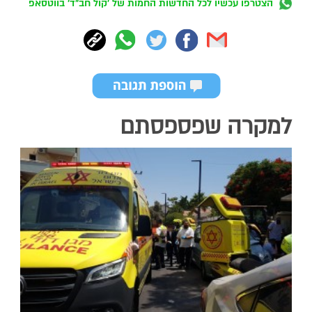
הצטרפו עכשיו לכל החדשות החמות של 'קול חב"ד' בווטסאפ
למקרה שפספסתם