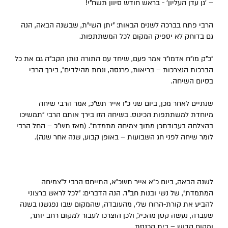
– 'גן עדן העליון' - בראש חודש סיוון תשח"י!
הרבי פתח בברכה לשנים הבאות: "יתן השי"ת, שבשנה הבאה, הנה
גם בדוחק לא יספיק המקום לכל המשתתפות.
"כ"ק מו"ח אדמו"ר אמר פעם, שיחד עם התורה נותן הקב"ה גם את כל
הברכות הנצרכות – בריאות, פרנסה, ונחת מהילדים", בירך הרבי
בסיום השיחה.
שנתיים לאחר מכן, ביום שני כ"ו אייר תש"כ, אמר הרבי שיחה
מיוחדת למשתתפות הכינוס. בשיחה הזו בירך אותם הרבי "תמשיכו
בהצלחה בעבודתכן מתוך צמיחה מתמדת". (מאז תש"כ – החל הרבי
לומר שיחה לפני חג השבועות – באופן קבוע, שנה אחר שנה).
לשנה הבאה, ביום כ"א אייר תשכ"א, התייחס הרבי ל"צמיחה
המתמדת", של נשי ובנות חב"ד. הנה הדברים: "לכל לראש ברצוני
להביע את קורת-הרוח שלי, מהעובדה, שהמקום שבו נפגשנו בשנה
שעברה, נעשה קטן מהכיל, ולכן הוצרכו לעבור למקום רחב יותר,
ומקום קדוש – בית הכנסת.