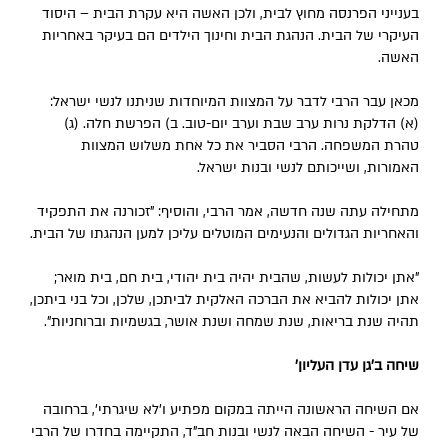
בענייני הפרנסה מחוץ לבית, ולכן האשה היא עקרת הבית – היסוד
העיקרי של הבית. הנהגת הבית וחינוך הילדים הם בעיקר באחריות
האשה.
מכאן עבר הרבי לדבר על המצוות המיוחדות שניתנו לנשי ישראל:
(א) הדלקת נרות ערב שבת וערב יום-טוב. ב) הפרשת חלה. (ג)
טהרת המשפחה. הרבי הסביר את כל אחת משלוש המצוות
האמורות, ושייכותם לנשי ובנות ישראל.
מתחילה עתה שנה חדשה, אמר הרבי, והוסיף: "זכורנה את התפקיד
והאחריות הגדולים והנעימים המוטלים עליכן למען הנהגתו של הבית.
"אתן יכולות לעשות, שהבית יהיה בית יהודי, בית חם, בית מואר;
אתן יכולות להביא את הברכה האלקית לביתכן, שלכן, וכל בני ביתכן,
תהיה שנת בריאות, שנת שמחה ושנת אושר, בגשמיות וברוחניות".
שיחה ב'גן עדן העליון'
אם השיחה הראשונה הייתה במקום מפתיע ו'לא שיגרתי', ברחובה
של עיר - השיחה הבאה לנשי ובנות חב"ד, התקיימה בחדרו של הרבי