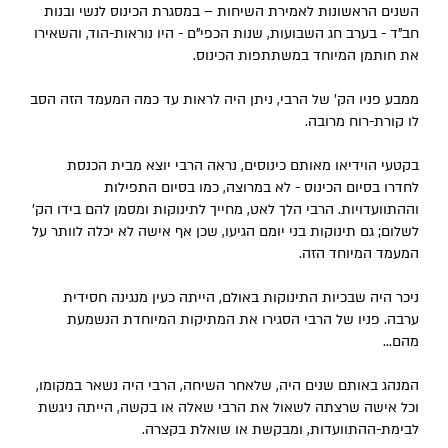
השנים הראשונות לאמירת השיחות – במסגרת הכינוס לנשי ובנות
חב"ד - בערב חג השבועות, שנות הכפי"ם - היו נוראות-הוד, והשאירו
את חותמן המיוחד במשתתפות הכינוס.
ממבע פניו הק' של הרבי, ניתן היה לראות עד כמה המעמד הזה הסב
לו קורת-רוח מרובה.
בקטעי הוידיאו מאותם כינוסים, נראה הרבי יוצא מבית הכנסת
לחדרו בסיום הכינוס - לא במרוצה, כמו בסיום התפילות
וההתוועדויות. הרבי הלך לאט, מחייך לתינוקות ומסמן להם בידו הק'
לשלום; גם תינוקות בני יומם הגיעו, שכן אף אישה לא יכלה לוותר על
המעמד המיוחד הזה.
ניכר היה שבכיות התינוקות באולם, הייתה כעין מנגינה חסידית
ערבה. פניו של הרבי הסגירו את המתיקות המיוחדת הנשמעת
מהם...
המנהג באותם שנים היה, שלאחר השיחה, הרבי היה נשאר במקומו,
וכל אישה שרצתה לשאול את הרבי שאלה או בקשה, הייתה ניגשת
לבימת-ההתוועדות, ומבקשת או שואלת בקצרה.