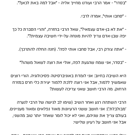
"בסדר" - אמר הרבי ועודנו מחייך אליה - "אבל למה באת לכאן?".
- “סחבו אותי”, אמרה לרבי.
- “את לא בן-אדם עצמאי?”, שאל הרבי בחזרה, “והרי הסברת כל כך
יפה שבן-אדם צריך להיות מונחה על-ידי חשיבה עצמית?".
- “אתה צודק רבי, אבל סחבו אותי לפה”. (חנה החלה להתרכך).
- “בסדר, אני שמח שהגעת לפה, אולי את רוצה לשאול משהו?”
היא השיבה בחיוב: אני לומדת באוניברסיטה פסיכולוגיה. הורי רוצים
שאמשיך ללמוד, אבל אני רוצה ללכת ללמוד יצירת כלי חרס במזרח
הרחוק. מה הרבי חושב שאני צריכה לעשות?
הרבי השתהה רגע ואחר השיב (שימו לב לגישה של הרבי לנערה
'מבולבלת'): אני חושב ששני הרעיונות מאוד נפלאים ומאוד מעניינים.
בעולם צריך את שניהם, ואני לא יכול לומר שאחד יותר טוב מהשני,
אבל אני חושב על רעיון שלישי: