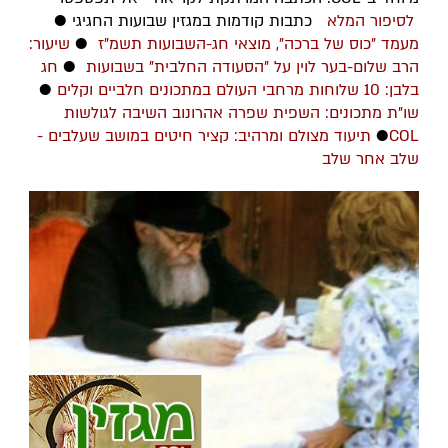
לסיפור המלא
כתבות קודמות במגזין שבועות החגיגי ●
מעמד "כוס של ברכה", מוצאי חג-השבועות תשמ"ז
●
שיעור:
הרב שלום-בער לוין על "הסעודה החלבית" בשבועות
●
חג
בלבן: 10 שלוחות מרחבי העולם במתכונים חלביים וקלים
●
שו"ת מתכונים: השפית שפרה אהרונוב השיבה לגולשות
COL
●
תיעוד מצולם ומרהיב: קציר חיטים במושב שעלבים -
שלב אחר שלב