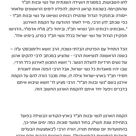
לחג-השבועות, במסגרת הועידה השנתית של נשי ובנות חב"ד
שהתקיימה בשכונת קראון הייטס, להפליג לימים הראשונים שלאחר
ייסודה ובתפקיד הגדול שהטילו רבותינו נשיאנו על נשי ובנות חב"ד -
כפי שכתב להן הרבי, מייד לאחר ההודעה על הקמת האירגון:
"..ואבותינו רבותינו הק' נשיאי חב"ד, וביחוד כ"ק מו"ח אדמו"ר...הדגישו
תפקידן הגדול של נשי ישראל בכלל ונשי חב"ד בפרט, בימינו אלו".
הכל התחיל עם הפרטיזן הבלתי-נשכח, הרב זושא וילימובסקי ע"ה –
בשנה הראשונה לנשיאות הרבי - שהציע במכתב לרבי להקים ארגון
של נשים חרדיות להצלת הנוער. ר' זושא התכוון לאירגון כלל חרדי,
שבו יהיו מאוגדות כל נשי ישראל, אבל הרבי הפנה אותו לאגודת
חסידי חב"ד בארץ-ישראל וגילה לו, שזה מכבר הורה להם על הקמת
אירגון בשם "נשי ובנות חב"ד". הרבי מציע לר' זושא שיבוא איתם
בדברים ויפעל יחד איתם להקמת הארגון החשוב הזה.
הקמת הארגון לנשי ובנות חב"ד בארץ-הקודש הבשילה בפועל
בתחילת שנת תשי"ג, בחול המועד סוכות. כמה ימים אחר-כך,
בהתוועדות יום שמחת תורה, הורה הרבי ("באמצעות הבעלים
והאבות הנמצאים בהתוועדות"), שגם בארצות הברית יוקם ארגון