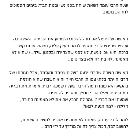
שעה הרבי עומד לשאת שיחה בפני נשי ובנות חב”ד, בימים הסמוכים
לחג השבועות.
האישה ש'דחפה' את חנה להיכנס ולשמוע את השיחה, האיצה בה
עכשיו שתיגש לרבי ותספר לו מה מעיק עליה, תשאל או תבקש
ברכה. היא אכן ניגשה, לא לפני שהצהירה (בסגנון שלה...) שהיא לא
מאמינה, לא בתורה ולא בצדיקים...
האישה חשבה שהרבי יכעס בשל חוצפתה והעזתה, אבל תגובתו של
הרבי הייתה בלתי צפויה: הרבי חייך, והיא חשבה שהיא חולמת
בהקיץ. היא עומדת מול הרבי, שעליו שמעה רבות, אומרת את דבריה
המתריסים ואילו הרבי מחייך ומסביר לה פנים.
שמעתי את דברייך, אמר לה הרבי, אם את לא מאמינה בתורה,
חלילה - למה הגעת לכאן?
לומר לרבי, ענתה, שאתם לא מחנכים אנשים לחשיבה עצמית,
לחשוב לבד, הכול צריך להיות מודרך על ידי הרבי...