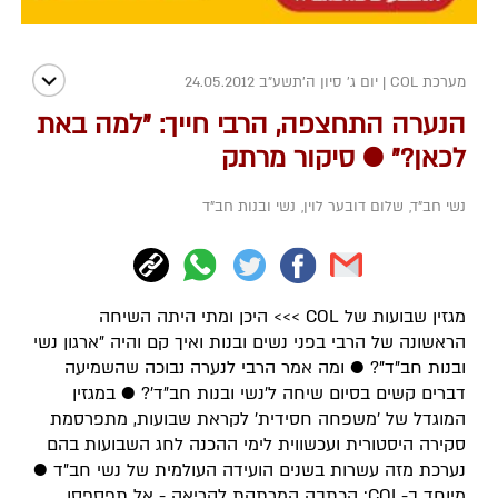
מערכת COL
|
יום ג' סיון ה׳תשע״ב 24.05.2012
הנערה התחצפה, הרבי חייך: "למה באת
לכאן?" ● סיקור מרתק
נשי חב"ד
,
שלום דובער לוין
,
נשי ובנות חב"ד
מגזין שבועות של COL >>> היכן ומתי היתה השיחה
הראשונה של הרבי בפני נשים ובנות ואיך קם והיה "ארגון נשי
ובנות חב"ד"? ● ומה אמר הרבי לנערה נבוכה שהשמיעה
דברים קשים בסיום שיחה ל'נשי ובנות חב"ד'? ● במגזין
המוגדל של 'משפחה חסידית' לקראת שבועות, מתפרסמת
סקירה היסטורית ועכשווית לימי ההכנה לחג השבועות בהם
נערכת מזה עשרות בשנים הועידה העולמית של נשי חב"ד ●
מיוחד ב-COL: הכתבה המרתקת לקריאה - אל תפספסו