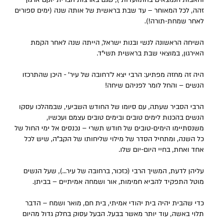
זהה, לכל המאוחר – עד שבת בראשית של אותה שנה (ימים ספורים
לאחר שמחת-תורה!).
השיחה הראשונה לנשי ובנות ישראל, הייתה שנה לאחר הקמת
האירגון, במוצאי שבת בראשית תשי"ד.
היה זה מחזה מפתיע: הרבי יצא ל'רחובה של עיר' - היכן שהתרכזו
הנשים – והחל לומר לפניהם שיחה!
הרבי הסביר שעתה, עם סיומו של החודש השביעי, שבמהלכו עסקו
הנשים בהכנות לימים טובים ובימים טובים עצמם ועכשיו,
משנסתיימו הימים-טובים של חודש תשרי – נכנסים אל ימי החול של
כל השנה, ומתחיל הסדר של מילוי שליחותו של הקב"ה, שיש לכל
אחד ואחת, בחיי היום-יום שלו.
עליהן לדעת, המשיך הרבי (כזכור, ברחובה של עיר...), שעל הנשים
מוטל התפקיד להביא חמימות, אור ושמחה אמיתיים – בביתן.
כדי שהבית יהיה בית יהודי אמיתי, בית חם, מואר ושמח – הדבר
תלוי באשה, עוד יותר מאשר בבעל. הבעל עסוק בחלק גדול מהיום