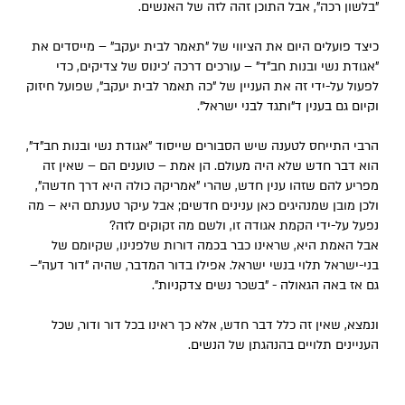
"בלשון רכה", אבל התוכן זהה לזה של האנשים.
כיצד פועלים היום את הציווי של "תאמר לבית יעקב" – מייסדים את
"אגודת נשי ובנות חב"ד" – עורכים דרכה 'כינוס של צדיקים, כדי
לפעול על-ידי זה את העניין של "כה תאמר לבית יעקב", שפועל חיזוק
וקיום גם בענין ד"ותגד לבני ישראל".
הרבי התייחס לטענה שיש הסבורים שייסוד "אגודת נשי ובנות חב"ד",
הוא דבר חדש שלא היה מעולם. הן אמת – טוענים הם – שאין זה
מפריע להם שזהו ענין חדש, שהרי "אמריקה כולה היא דרך חדשה",
ולכן מובן שמנהיגים כאן ענינים חדשים; אבל עיקר טענתם היא – מה
נפעל על-ידי הקמת אגודה זו, ולשם מה זקוקים לזה?
אבל האמת היא, שראינו כבר בכמה דורות שלפנינו, שקיומם של
בני-ישראל תלוי בנשי ישראל. אפילו בדור המדבר, שהיה "דור דעה"–
גם אז באה הגאולה - "בשכר נשים צדקניות".
ונמצא, שאין זה כלל דבר חדש, אלא כך ראינו בכל דור ודור, שכל
העניינים תלויים בהנהגתן של הנשים.