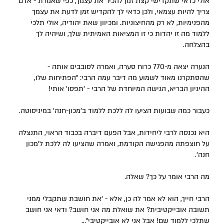
אולי כדאי שתקדישי קצת זמן להכיר את עצמך, כפי שאמרת - אדם
צריך להיות עצמאי, ולכן כדאי לך להקדיש זמן לדעת את עצמך
מהפנימיות, לא רק מהחיצוניות. ומכיוון שאת יהודיה, אולי תלכי
ללמוד מה זו יהדות כי זו המציאות האמיתית שלך, ושיהיה לך
בהצלחה.
הנערה יצאה מ-‏770 כרוח סערה, ואמרה לסובבים אותה -
שהסתקרנו מאוד לשמוע מה דיבר עמה הרבי: "הפתיחות שלו,
ההיגיון הבריא, הגישה המיוחדת של הרבי - 'תפסו' אותי!
כעבור כמה שבועות הציעו לה ללכת ללמוד ב’מכון-חנה’ במיניסוטה.
היא נכנסה לרבי ליחידות, אבל הפעם דיברה בכבוד הראוי, התנצלה
על חוצפתה מהפגישה הקודמת, ואמרה שהציעו לה ללכת ל’מכון
חנה’.
מה הרבי אומר על כך? שאלה.
הרבי חייך, הוא לא אמר לה כן, אלא - ‘את חושבת שתקבלי ממני
תשובה אובייקטיבית? את שואלת מה אני חושב? ודאי אני חושב
שתלכי ללמוד שם! אבל אני לא אובייקטיבי”...