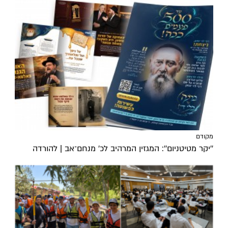
מקודם
''יקר מטיטניום'': המגזין המרהיב לכ’ מנחם־אב | להורדה