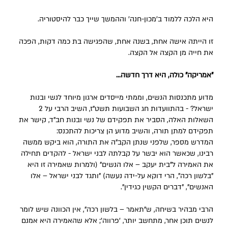
היא הלכה ללמוד ב’מכון-חנה’ וההמשך שייך כבר להיסטוריה.
זו הייתה אישה אחת, בשנה אחת, שהפגישה בת כמה דקות, הפכה
את חייה מן הקצה אל הקצה.
"אמריקה" כולה, היא דרך חדשה...
מדוע מתכנסות הנשים, וממתי מייסדים ארגון מיוחד לנשי ובנות
ישראל? - בהתוועדות חג השבועות תשט"ז, השיב הרבי על 2
השאלות האלה, הסביר את תפקידם של נשי ובנות חב"ד, קישר את
תפקידם למתן תורה, והשיב מדוע הן צריכות להתכנס:
המדרש מספר, שלפני שנתן הקב"ה את התורה, הוא ביקש ממשה
רבינו, שכאשר הוא יבשר על קבלתה לבני ישראל - להקדים תחילה
את האמירה ל"בית יעקב – אלו הנשים" (ולמרות שאמירה זו היא
"בלשון רכה", הרי דוקא על-ידה נעשה) "ותגד לבני ישראל – אלו
האנשים", "דברים הקשין כגידין".
הרבי מבהיר בשיחה, ש"תאמר – בלשון רכה", אין הכוונה שיש לומר
לנשים תוכן אחר, מתחשב יותר, 'פרווה'; אלא שהאמירה היא אמנם