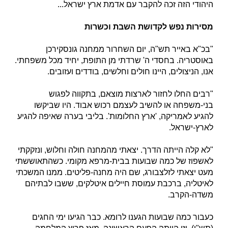
היהודי הזה זכה להקבר עם אדמת ארץ ישראל...
מסירות נפש לקדושת השבת וכשרות
"בכ"א באייר תש"ה, יום השחרור ממחנה גונסקירכן
באוסטריה. בחסדי ה' שרדתי מן התופת, יחיד מכל משפחתי.
אנו, הניצולים, היינו חולים וחלשים, בודדים ועזובים.
"רבים החלו לחזור לארצות מוצאם, בתקווה לפגוש
בני-משפחה או להשיב לעצמם רכוש אבוד. היו שביקשו
להגיע לאמריקה, 'ארץ החלומות'. בליבי בערה שאיפה להגיע
לארץ-ישראל.
"לא קלה הייתה הדרך. יצאתי מהמחנה חולה וחלוש, ונזקקתי
לאשפוז של כמה שבועות בבית-מרפא מקומי. כשהתאוששתי
מעט יצאתי לזלצבורג, שם היה מחנה-פליטים. ממנו המשכתי
לאיטליה, ברכבת עמוסת חיילים איטלקים, ששבו לבתיהם
משדה-הקרב.
כעבור כמה שבועות הגענו לרומא. כבר הגיעו ימי החגים