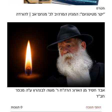
מקודם
''יקר מטיטניום'': המגזין המרהיב לכ’ מנחם־אב | להורדה
אבד חסיד מן הארץ: הרה"ח ר' משה לבנהרץ ע"ה מכפר
חב"ד
הוסף תגובה
0 תגובות