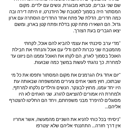
שם שני גברים, סבתא מבוגרת, ונשים עם ילדים. מקום
המסתור היה בסמוך למטבח של היודנרט, זו היתה דירה ובה
כמה חדרים, הדלת של פתח אחד החדרים הוסתרה עם ארון
גדול. הם השאירו פתח קטן בדלת ופתח קטן בארון, ומשם
יצאו הגברים בעת הצורך.
"מדי ערב סיכנתי את עצמי להביא להם אוכל, לקחתי
מהמטבח שני ככרות לחם ודלי עם אוכל והנחתי את חבילת
האוכל בסמוך לארון, הם לקחו את האוכל וממנו הם ניזונו עד
למחרת. כך נהגתי לעשות במשך כמה שבועות.
"יום אחד גילו הגרמנים את מקום המסתור ותפסו את כל מי
שבתוכו, חוץ משני אחים צעירים מהמשפחה שבאותה עת
היו יחד עמנו, מחוץ לבונקר. הנשים והילדים נלקחו למרתף,
ולמחרת היו אמורים להוציאם להורג. שני האחים לא היו
מסוגלים להיפרד מבני משפחתם, ויחד הם החליטו להצטרף
אליהם...
"ניסיתי בכל כוחי להניא את השניים מהמעשה, אשר אחריו
אין דרך חזרה... התחננתי אליהם שלא יצטרפו