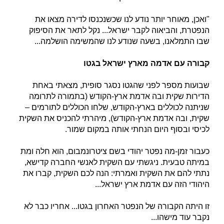
"ואכן, מאוחר יותר נודע לנו שכשנכנסו לדירה מצאו את
הנפטרת, והביאוה לקבר ישראל... נקל לתאר את הסיפוק
שבו התמלאנו, בשעה שנודע לנו שהמשימה הושלמה...
קבורה עם אדמה מארץ ישראל בגטו
שבועות מספר לפני שהגטו נסגר סופית, מצאתי באחת
הדירות שקית ובה אדמת ארץ-הקודש (בתמורה לתרומה
שניתנה לכוללים בארץ-הקודש, שלחו הכוללים לתורמים –
שקית, ובה אדמת ארץ-הקודש), מיהרתי להכניס את השקית
לכיסי ובסוף היום הנחתי אותה במקום שמור.
כעבור זמן-מה נפטר יהודי בשם ציטרונמבום, הוא חלה ומת
במיתה טבעית. ניגשתי עם השקית לאנשי החברה קדישא,
נתתי להם את השקית ואמרתי: הנה לכם השקית, קברו את
היהודי הזה עם אדמת ארץ ישראל...
זו היתה הקבורה של הנפטר האחרון בגטו... אחריו כבר לא
נקבר עוד מישהו...