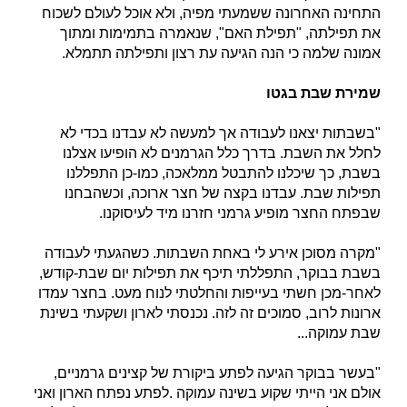
התחינה האחרונה ששמעתי מפיה, ולא אוכל לעולם לשכוח
את תפילתה, "תפילת האם", שנאמרה בתמימות ומתוך
אמונה שלמה כי הנה הגיעה עת רצון ותפילתה תתמלא.
שמירת שבת בגטו
"בשבתות יצאנו לעבודה אך למעשה לא עבדנו בכדי לא
לחלל את השבת. בדרך כלל הגרמנים לא הופיעו אצלנו
בשבת, כך שיכלנו להתבטל ממלאכה, כמו-כן התפללנו
תפילות שבת. עבדנו בקצה של חצר ארוכה, וכשהבחנו
שבפתח החצר מופיע גרמני חזרנו מיד לעיסוקנו.
"מקרה מסוכן אירע לי באחת השבתות. כשהגעתי לעבודה
בשבת בבוקר, התפללתי תיכף את תפילות יום שבת-קודש,
לאחר-מכן חשתי בעייפות והחלטתי לנוח מעט. בחצר עמדו
ארונות לרוב, סמוכים זה לזה. נכנסתי לארון ושקעתי בשינת
שבת עמוקה...
"בעשר בבוקר הגיעה לפתע ביקורת של קצינים גרמניים,
אולם אני הייתי שקוע בשינה עמוקה .לפתע נפתח הארון ואני