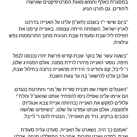
במסגרת כאלף וחמש-מאות הסרטיפיקטים שאישרו
ליהודים. גם תורנו הגיע.
"ביום שישי י"ז בשבט (תש"ז) עלינו על האנייה בדרכנו
לארץ-ישראל. השמחה הייתה עצומה. באונייה קיימנו את
תפילת ליל-שבת וסעודת שבת חגיגית מתוך התרוממות-נפש
עילאית.
"בשעה עשר של בוקר שבת-קודש פרשת יתרו נכנסנו לנמל
חיפה. נוסעי האנייה מיהרו לרדת ממנה, אולם המנהיג שלנו,
ר' לייבל, קם והודיע כי הירידה מהאנייה כרוכה בחילול שבת,
ועל-כן עלינו להישאר בה עד צאת השבת.
"האנגלים חשדו שזו תכנית סודית של מרי וחתרנות כנגדם.
הם איימו עלינו ואפילו ניסו להפחיד אותנו שהאצ"ל והלח"י
עלולים למקש את האנייה (בהיותה אניית צבא אנגלית)
ולפוצצה, אולם אנחנו עמדנו על שלנו. "כשיופיעו שלושה
כוכבים ברקיע, נרד מן האונייה", הבטיח להם ר' לייבל.
"ואמנם כך היה. נשארנו על האנייה, סעדנו עליה סעודת
שבת, למדנו ושרנו זמירות. אחר-כך התפללנו מנחה, אכלנו