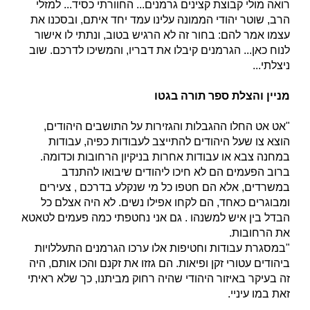
רואה מולי קבוצת קצינים גרמנים... החוורתי כסיד... למזלי
הרב, שוטר יהודי הממונה עלינו עמד יחד איתם, ובסכנו את
עצמו אמר להם: בחור זה לא הרגיש בטוב, ונתתי לו אישור
לנוח כאן... הגרמנים קיבלו את דבריו, והמשיכו לדרכם. שוב
ניצלתי...
מניין והצלת ספר תורה בגטו
"אט אט החלו ההגבלות והגזירות על התושבים היהודים,
הוצא צו שעל היהודים להתייצב לעבודות כפיה, עבודות
במחנה צבא או עבודות אחרות בניקיון הרחובות וכדומה.
ברוב הפעמים הם לא חיכו ליהודים שיבואו להתנדב
במשרדים, אלא הם חטפו כל מי שנקלע בדרכם , צעירים
ומבוגרים כאחד, הם לקחו אפילו נשים. לא היה אצלם כל
הבדל בין איש למשנהו . גם אני נחטפתי כמה פעמים לטאטא
את הרחובות.
"במסגרת עבודות וחטיפות אלו ערכו הגרמנים התעללויות
ביהודים עטורי זקן ופיאות. הם גזזו את זקנם והכו אותם, היה
זה בעיקר באיזור היהודי שהיה רחוק מביתנו, כך שלא ראיתי
זאת במו עיניי.