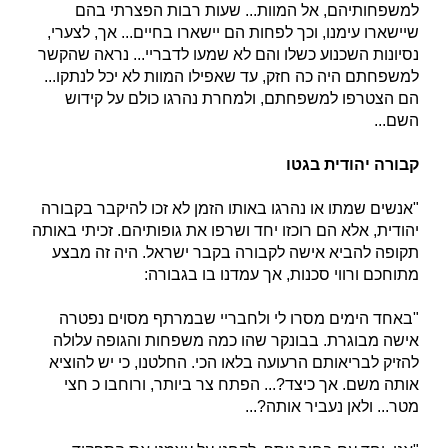
למשפחותיהם, אל המוות... שעות רבות הפצרתי בהם
שיישארו עימנו, וכך לפחות הם יישארו בחיים... אך, לצערי,
נסיונות השכנוע כשלו והם לא שמעו לדבריי... נראה שהקשר
למשפחתם היה כה חזק, עד שאפילו המוות לא יכל לנתקו...
הם הצטרפו למשפחתם, ולמחרת נהרגו כולם על קידוש
השם...
קבורה יהודית בגטו
"אנשים שמתו או נהרגו באותו הזמן לא זכו להיקבר בקבורה
יהודית, אלא הם רוכזו יחד ושרפו את גופותיהם. זכיתי באותה
תקופה להביא אישה לקבורה בקבר ישראל. היה זה מבצע
מתוחכם ורווי סכנות, אך עמדנו בו בגבורה:
"באחד הימים מסרו לי ולחבריי שבמרתף מסוים נפטרה
אישה מבוגרת. בבונקר שהו כמה משפחות והגופה עלולה
להזיק לבריאותם הרעועה בלאו הכי. החלטנו, כי יש להוציא
אותה משם. אך כיצד?... הפתח צר ביותר, ורוחבו כ חצי
מטר... ולאן נעביר אותה?...