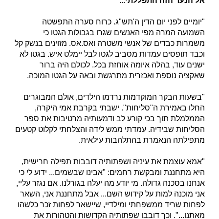
אל הנער הזה התפללתי...
"יומיים לפני יום הדין ה'תש"ג. כרוח סערה התפשטה
השמועה המרה מפי האנשים שגרו בגבולות הגטו כי
משמרות כבדים של אנשי משטרה ואס.אס. מזוינים בנשק קל
וכבד תופסים עמדות מסביב לגטו לבל יימלט איש. בגטו לא
ישנים עוד, בהלה איומה אוחזת בכל. לכולם היה ברור
שאקציה נוספת ואכזרית מתרגשת ובאה על הגטו המוכה.
"בשעות הבקר המוקדמות נרדמו הילדים, אולם המבוגרים
החלו באמירת ה"סליחות". ישבתי בקרבת אמי היקרה,
הממלמלת תוך בכי קורע לב ודמעותיה מרטיבות את ספר
הסליחות שבידיה. עמדתי ממש לידה והצלחתי לקלוט קטעים
מתפילתה הנאמרת בהתלהבות עילאית.
"אמא עוצמת את עיניה ושפתותיה דובבות תפילה חרישית,
היא מתחננת ומבקשת רחמים: "אבינו שבשמים... ידוע לי כי
אנחנו בסכנה גדולה. מי יודע מה יעלה בגורלנו. אם נגזר עליי,
אני מוכנה למות על קידוש השם... אבל מתחננת אני, השאר
לפחות שריד ממשפחתי ומילדיי, שיישאר לפחות זכר כלשהו
מאתנו...". וכך דובבו שפתותיה הקדושות והטהורות את