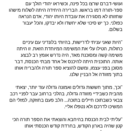
ועושי-דברם שרצו בכל פינה, וכשיראו יהודי הולך עם
ספר-תורה דמו בראשו. הברירה היחידה היתה לשלוח מישהו
שחזותו לא מסגירה את עובדת היותו יהודי, אדם הנראה
כפולני. כך יש סיכוי שלא יחשדו ולא יבדקו, והכל יעבור
בשלום.
"היות שאני עניתי לדרישות, בהיותי בלונדיני עם עיניים
כחולות, הטילו עלי את המשימה המיוחדת הזאת. זו היתה
משימה קשה ומסוכנת מאד, היה נדרש אומץ רב לבצע
אותה. התוכנית היתה להיכנס אל אחד מבתי הכנסת, דבר
מסוכן בפני עצמו, ומשם להוציא ספר תורה ולהבריח אותו
בתוך מזוודה אל הבניין שלנו.
"וכך, מתוך חששות גדולים ואמונה גדולה עוד יותר, יצאתי
מהבית כשבידיי מזוודה גדולה, בהלכי ברחוב עבר לפניי רכב
צבאי כשבתוכו חיילים בתוכה... הלב פעם בחוזקה, למזלי הם
המשיכו לדרכם ולא נטפלו אליי.
"עליתי לבית הכנסת בהיחבא והוצאתי את הספר תורה הכי
קטן שהיה בארון הקודש, בחרדת קודש הכנסתי אותו