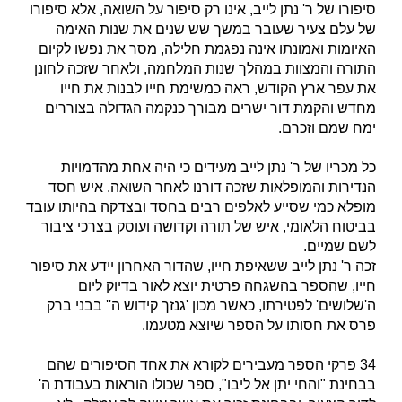
סיפורו של ר' נתן לייב, אינו רק סיפור על השואה, אלא סיפורו
של עלם צעיר שעובר במשך שש שנים את שנות האימה
האיומות ואמונתו אינה נפגמת חלילה, מסר את נפשו לקיום
התורה והמצוות במהלך שנות המלחמה, ולאחר שזכה לחונן
את עפר ארץ הקודש, ראה כמשימת חייו לבנות את חייו
מחדש והקמת דור ישרים מבורך כנקמה הגדולה בצוררים
ימח שמם וזכרם.
כל מכריו של ר' נתן לייב מעידים כי היה אחת מהדמויות
הנדירות והמופלאות שזכה דורנו לאחר השואה. איש חסד
מופלא כמי שסייע לאלפים רבים בחסד ובצדקה בהיותו עובד
בביטוח הלאומי, איש של תורה וקדושה ועוסק בצרכי ציבור
לשם שמיים.
זכה ר' נתן לייב ששאיפת חייו, שהדור האחרון יידע את סיפור
חייו, שהספר בהשגחה פרטית יוצא לאור בדיוק ליום
ה'שלושים' לפטירתו, כאשר מכון 'גנזך קידוש ה'' בבני ברק
פרס את חסותו על הספר שיוצא מטעמו.
34 פרקי הספר מעבירים לקורא את אחד הסיפורים שהם
בבחינת "והחי יתן אל ליבו", ספר שכולו הוראות בעבודת ה'