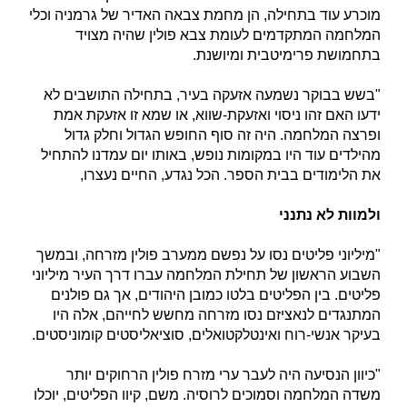
מוכרע עוד בתחילה, הן מחמת צבאה האדיר של גרמניה וכלי
המלחמה המתקדמים לעומת צבא פולין שהיה מצויד
בתחמושת פרימיטבית ומיושנת.
"בשש בבוקר נשמעה אזעקה בעיר, בתחילה התושבים לא
ידעו האם זהו ניסוי ואזעקת-שווא, או שמא זו אזעקת אמת
ופרצה המלחמה. היה זה סוף החופש הגדול וחלק גדול
מהילדים עוד היו במקומות נופש, באותו יום עמדנו להתחיל
את הלימודים בבית הספר. הכל נגדע, החיים נעצרו,
ולמוות לא נתנני
"מיליוני פליטים נסו על נפשם ממערב פולין מזרחה, ובמשך
השבוע הראשון של תחילת המלחמה עברו דרך העיר מיליוני
פליטים. בין הפליטים בלטו כמובן היהודים, אך גם פולנים
המתנגדים לנאציזם נסו מזרחה מחשש לחייהם, אלה היו
בעיקר אנשי-רוח ואינטלקטואלים, סוציאליסטים קומוניסטים.
"כיוון הנסיעה היה לעבר ערי מזרח פולין הרחוקים יותר
משדה המלחמה וסמוכים לרוסיה. משם, קיוו הפליטים, יוכלו