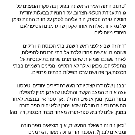
"טרנוב היתה העיר הראשונה בפולין בה פקדו הנאצים על
גזירת ענידת הטלאי-הצהוב. על החנויות בבעלות יהודית
הוטלה גזירה נוספת, היה עליהם לסמן על חזית החנות סימן
של מגן-דוד. אלו היו אותות-קלון שהגרמנים הוסיפו לעם
היהודי מיום ליום.
"היה זה שבוע לפני ראש השנה, בתי הכנסת היו ריקים
ושוממים. אנשים פחדו ללכת אל בתי-הכנסת לתפילות,
לאחר שגונבו שמועות שהגרמנים שרפו בתי-כנסיות על
מתפלליהם. מכאן ואילך לא התקיימו מניינים רשמיים בבתי
הכנסת,אך פה ושם ערכו תפילות בבתים פרטיים.
"בבנין שלנו דרו קצת יותר מעשרה דיירים יהודים, טיכסנו
עצה אודות המצב הקשה והחלטנו שנארגן מניין לתפילה
בתוך הבנין. מנין אנשים היה לנו, אך ספר אין בנמצא. לאחר
מחשבה ודיונים הוחלט שלא ייתכן שלא יהיה ספר-תורה
במנין, עלינו להביא ספר-תורה מאחד מבתי הכנסת, ויהי מה!
"וכאן נידונה השאלה המעשית, איך מוציאים ספר תורה
ומביאים לבנין?, הסכנה הרי גדולה מאוד, הגרמנים