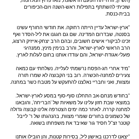
(תש"ו), וזו הייתה הפעם הראשונה, מאז פרוץ המלחמה,
שזכיתי להשתתף בתפילות ראש-השנה ויום-הכיפורים
בבית-כנסת.
"ארץ-ישראל עדיין הייתה רחוקה. את חודשי החורף עשינו
בסנטה, שבדרום המדינה. שם גם חגגנו את ליל-הסדר ואף
זכינו לביקורי אישים חשובים, ובהם הרב יצחק-אייזיק הרצוג,
הרב הראשי לארץ-ישראל, והרב בנימין מינץ, ממנהיגי
פועלי-אגודת-ישראל, והם עודדו אותנו בחום לעלות לארץ.
"מיד אחרי חג-הפסח נרשמתי לעלייה. נשלחתי עם כמאה
צעירים למחנה-הכשרה. רוב בני הקבוצה לא שמרו תורה
ומצוות, ואני וחבריי נאלצנו להתעקש על מטבח כשר במחנה.
"בחודש מנחם-אב התחלנו סוף-סוף במסע לארץ-ישראל.
במוצאי שבת חזון עלינו על משאיות של 'הבריחה', והובאנו
למחנה קררה. לאחר כמה ימים הצטרפה אלינו קבוצה גדולה
של כשמונים בחורים שומרי מצוות, בהנהגתו של ר' לייבל
קוטנר זצ"ל חסיד גור שאיבד את משפחתו בשואה.
"יצאנו לדרכנו באישון ליל, בסירות קטנות, והן הובילו אותנו