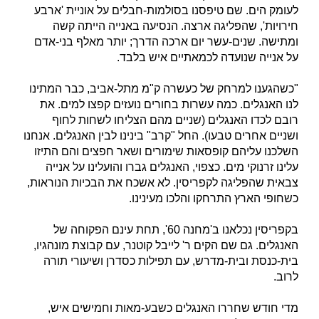
לעומק הים. שם טיפסנו בסולמות-חבלים על אוניית 'ארבע
חירויות', שהפליגה ארצה. הנסיעה באנייה הייתה קשה
ומתישה. שנים-עשר יום ארכה הדרך; יותר מאלף בני-אדם
על אנייה שנועדה לכמאתיים איש בלבד.
"כשהגענו למרחק של כעשרה ק"מ מתל-אביב, כבר המתינו
לנו האנגלים. כמה עשרות בחורים נועזים קפצו למים. את
רובם לכדו האנגלים (שניים מהם הצליחו לשחות לחוף
ושניים אחרים טבעו). החל "קרב" בינינו לבין האנגלים. אנחנו
השלכנו עליהם קופסאות שימורים ושאר חפצים והם התיזו
עלינו זרנוקי מים. כצפוי, האנגלים גברו והועלינו על אנייה
צבאית שהפליגה לקפריסין. לא אשכח את הבכיות הנוראות,
כשחופי הארץ התרחקו והלכו מעינינו.
בקפריסין נכלאנו ב'מחנה 60', תחת עינם הפקוחה של
האנגלים. גם שם הקים ר' לייבל קוטנר, עם קבוצת מונהגיו,
בית-כנסת ובית-מדרש, עם תפילות כסדרן ושיעורי תורה
לרוב.
מדי חודש שחררו האנגלים כשבע-מאות וחמישים איש,