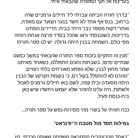
בעדינות אל תוך המזוודה שהבאתי איתי.
"בדרך חזרה הביתה עברתי ליד חיילים גרמניים שהיו
ברחוב, בנס אף אחד לא חשד בנער הצועד עם מזוודה,
ואחרי דקות מספר כבר הייתי בבית. הדיירים המתינו
בדריכות, כשנכנסתי וראו שהכל בסדר פרצה אנחת-רווחה
מפי כולם. השמחה בבנין היתה גדולה, יש לנו ספר-תורה!
"מנין זה התקיים בזכות ספר התורה שהבאתי במשך כמעט
שנתיים ימים!, בשבתות וחגים התפללנו, כשאחד מאיתנו
שמר מחוץ לבנין, שלא נופתע מאורחים בלתי רצויים.
"נזהרנו לא להתפלל בקול רם, כי בקומת הקרקע של הבנין
היתה מסעדה ובית קפה, לשם באו חיילים גרמנים לאכול
ולשתות, היה עלינו להזהר שלא ישמעו ויחשדו שיש כאן
בית-כנסת פעיל.
ככה חוויתי על בשרי מהי מסירות-נפש על ספר-תורה...
גמילות חסד מול מטבח ה'יודנראט'
"באחד מהבונקרים התחבאה משפחה שאותה הכרתי. היו