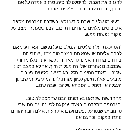
להגניב את הגבול ולהימלט לרוסיה. טרנוב עמדה על אם
הדרך, ודרכה עברו רוב הפליטים מזרחה.
"בעיצומו של יום שבת-קודש נסעו בשדרה המרכזית מספר
אוטובוסים מלאים ביהודים דתיים... הבנו שכעת זה מצב של
פיקוח נפשות ממש...
"הסתכלתי על הפליטים הנמלטים על נפשם, ולא ידעתי אם
לרחם עליהם או שמא הם במצב טוב ממני, שהרי הם
בורחים מזרחה ואני נותר מאחור... לנגד עיניי נגלו מחזות
שבמצבים אחרים אולי היו מעלות חיוך, אך לא במצב רציני
שכזה... באחד מהימים הללו ראיתי שני פליטים צעירים
מובילים עגלת תינוק לכיוון מזרח. לתדהמתי גיליתי שבתוך
העגלה אין תינוק... הסבתא שלהם ישבה שם...
מהחדשות שקראנו בעיתונים הבנו שהמצב לא טוב,
והגרמנים מתקדמים בצעדי ענק גם לכיווננו. גם מתושבי
טרנוב יש שנסו על נפשם ועזבו את העיר, אולם רוב היהודים
נותרו במקום, וכך גם אנו.