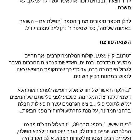
לדור הצעיר, ובבחינת זכור את אשר עשה לך עמלק.. לא
תשכח.
להלן מספר סיפורים מתוך הספר "תפילת אם – השואה
באמונה שלימה", כפי שסיפר ר' נתן לייב גינצברג ז"ל.
השואה פורצת
"טרנוב. קיץ 1939. קולות המלחמה קרבים, אך החיים
ממשיכים כדרכם, בנתיים. האדישות לצחצוח החרבות מעבר
לגבול הייתה כה רבה, עד כדי כך שבתקופת החופש יצאנו
לנפוש במחנות הקיץ השונים.
"בחלקו הראשון של חודש אלול הופיעה לפתע האות הלא
רשמית לפריצת המלחמה. כשבוע לפני פלישתם של הנאצים
ימ"ש לתוככי פולין, ביצעו הגרמנים עשרות פעולות חבלה
ברחבי המדינה, על מנת להרתיע ולהזהיר מפני הבאות...
"ביום שישי, 1 בספטמבר 39, י"ז באלול תרצ"ט פרצה
המלחמה. יומיים קודם לכן נערך גיוס המוני לצבא הפולני,
וצעירים רבים הצטרפו לשורות הצבא. אולם הקרב היה