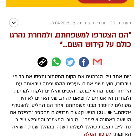
מערכת COL
|
יום כ"ו ניסן ה׳תשע״ב 18.04.2012
"הם הצטרפו למשפחתם, ולמחרת נהרגו
כולם על קידוש השם..."
"יום אחד גילו הגרמנים את מקום המסתור ותפסו את כל מי
שבתוכו, חוץ משני אחים צעירים מהמשפחה שבאותה עת
היו יחד עמנו, מחוץ לבונקר. הנשים והילדים נלקחו למרתף,
ולמחרת היו אמורים להוציאם להורג. שני האחים לא היו
מסוגלים להיפרד מבני משפחתם, ויחד הם החליטו להצטרף
אליהם..." ● COL מגיש קטעים מרטיטים מהספר "תפילת אם
השואה באמונה שלימה" - סיפורו המצמרר והמופלא של ר'
נתן לייב גינצברג שהלך לעולמו השנה, במהלך שנות השואה
האיומות
לסיפור המלא