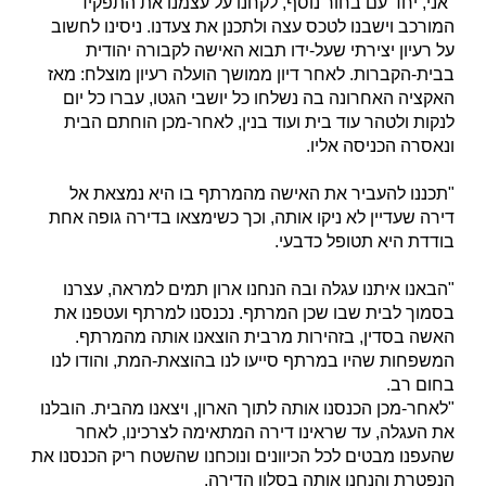
"אני, יחד עם בחור נוסף, לקחנו על עצמנו את התפקיד
המורכב וישבנו לטכס עצה ולתכנן את צעדנו. ניסינו לחשוב
על רעיון יצירתי שעל-ידו תבוא האישה לקבורה יהודית
בבית-הקברות. לאחר דיון ממושך הועלה רעיון מוצלח: מאז
האקציה האחרונה בה נשלחו כל יושבי הגטו, עברו כל יום
לנקות ולטהר עוד בית ועוד בנין, לאחר-מכן הוחתם הבית
ונאסרה הכניסה אליו.
"תכננו להעביר את האישה מהמרתף בו היא נמצאת אל
דירה שעדיין לא ניקו אותה, וכך כשימצאו בדירה גופה אחת
בודדת היא תטופל כדבעי.
"הבאנו איתנו עגלה ובה הנחנו ארון תמים למראה, עצרנו
בסמוך לבית שבו שכן המרתף. נכנסנו למרתף ועטפנו את
האשה בסדין, בזהירות מרבית הוצאנו אותה מהמרתף.
המשפחות שהיו במרתף סייעו לנו בהוצאת-המת, והודו לנו
בחום רב.
"לאחר-מכן הכנסנו אותה לתוך הארון, ויצאנו מהבית. הובלנו
את העגלה, עד שראינו דירה המתאימה לצרכינו, לאחר
שהעפנו מבטים לכל הכיוונים ונוכחנו שהשטח ריק הכנסנו את
הנפטרת והנחנו אותה בסלון הדירה.