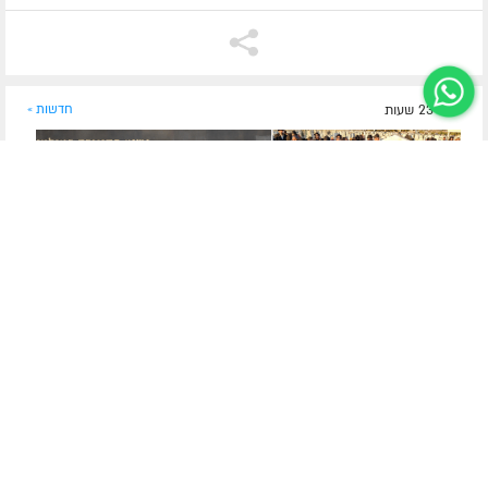
לפני 23 שעות
חדשות »
הרב והקהל מיררו בבכי
תיעוד דומע: הלוויית החייל בצבאות ה' בצלאל דוד גילר
ע"ה
קהילת חב"ד בלוד ליוותה למנוחות בבית העלמין החדש בעיר את