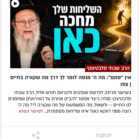
הרב שבתי סלבטיצקי
אין "סתם": מה ה׳ מנסה לומר לך דרך מה שקורה בחיים
| צפו
בשיעור מרתק לפרשת שופטים ולקראת חודש אלול, הרב שבתי
סלבטיצקי מגלה כיצד אפשר להביט אחרת על האירועים שמזמנים
לנו החיים — ולשאול: מה המשמעות של מה שקורה לי? מה ה׳
רוצה ממני דווקא כאן? איזו שליחות מסתתרת...
לסיפור המלא
לכתבה