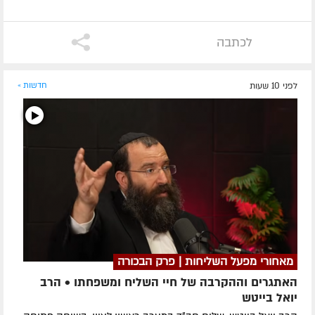
לכתבה
לפני 10 שעות
חדשות »
מאחורי מפעל השליחות | פרק הבכורה
האתגרים וההקרבה של חיי השליח ומשפחתו • הרב
יואל בייטש