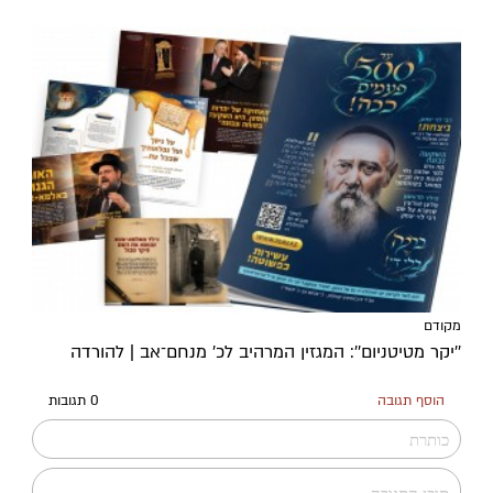
מקודם
''יקר מטיטניום'': המגזין המרהיב לכ’ מנחם־אב | להורדה
הוסף תגובה
0 תגובות