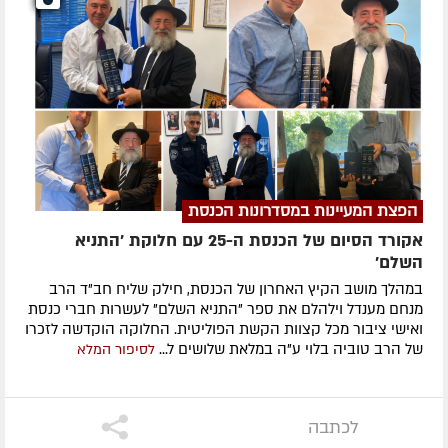
הפצת המעיינות במסדרונות הכנסת
אקורד הסיום של הכנסת ה-25 עם חלוקת 'התניא
השלם'
במהלך מושב הקיץ האחרון של הכנסת, חילק שליח חב"ד הרב
מנחם מענדל וילהלם את ספר "התניא השלם" לעשרות חברי כנסת
ואישי ציבור מכל קצוות הקשת הפוליטית. החלוקה הוקדשה לזכרו
של הרב טוביה בלוי ע"ה במלאת שלושים ל...
לסיפור המלא
לכתבה