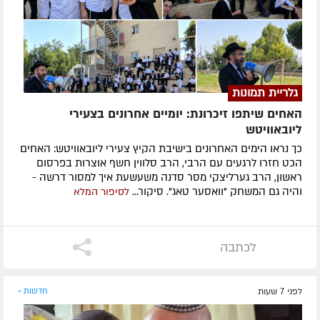
גלריית תמונות
האחים שיתפו זיכרונת: יומיים אחרונים בצעירי
ליובאוויטש
כך נראו הימים האחרונים בישיבת הקיץ צעירי ליובאוויטש: האחים
הכט חזרו לרגעים עם הרבי, הרב סלווין חשף אוצרות בפרסום
ראשון, הרב גערליצקי מסר סדנה משעשעת איך למסור דרשה -
והיה גם המשחק "וואסער טאג". סיקור...
לסיפור המלא
לכתבה
לפני 7 שעות
חדשות »