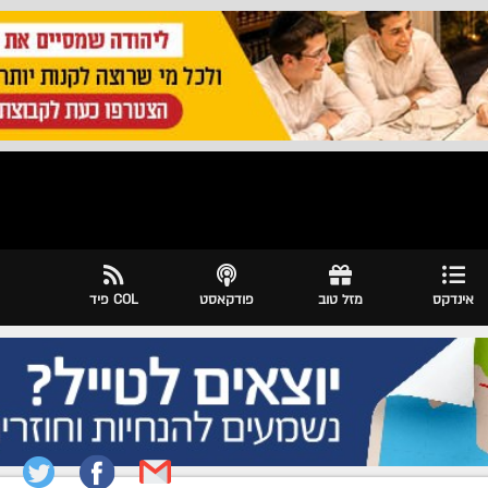
אינדקס
מזל טוב
פודקאסט
COL פיד