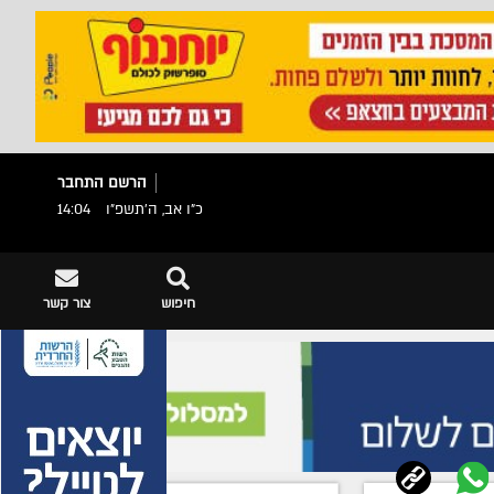
הרשם
התחבר
כ"ו אב, ה׳תשפ״ו
14:04
חיפוש
צור קשר