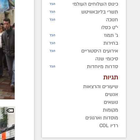
כינוס השלוחים העולמי
הכל
תשרי בליובאוויטש
הכל
חנוכה
הכל
י"ט כסלו
ג' תמוז
הכל
בחירות
הכל
אירועים היסטוריים
הכל
סיכומי שנה
סדרות מיוחדות
הכל
תגיות
שיעורים והרצאות
אנשים
נושאים
מקומות
מוסדות וארגונים
רדיו COL