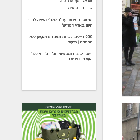
ישראל יוסף מדר ע"ה
ברוך דיין האמת
ממושגי חסידות ועד 'קולולם': הצצה לסדר
היום ב'ארץ הקודש'
200 חיילים, עשרות מפקדים ואקשן ללא
הפסקה | תיעוד
ראשי ישיבות ומשפיעי חב"ד ב'ירחי כלה'
העולמי בניו יורק