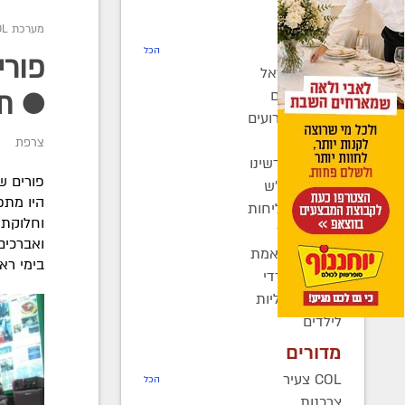
חדשות
מערכת COL
רדיו COL
הכל
פורי
חב"ד בישראל
חב"ד בעולם
● תמ
כינוסים ואירועים
קהילות
צרפת
בחצרות קדשינו
פורים ש
שמחות אנ"ש
היו מתפ
יוצאים לשליחות
וחלוקת 
נשות חב"ד
ואברכים
ברוך דיין האמת
בימי רא
בעולם החרדי
חדשות כלליות
לילדים
מדורים
COL צעיר
הכל
צרכנות