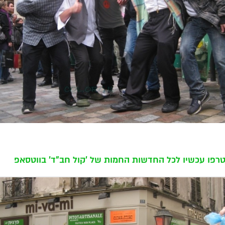
רפו עכשיו לכל החדשות החמות של 'קול חב"ד' בווטסאפ