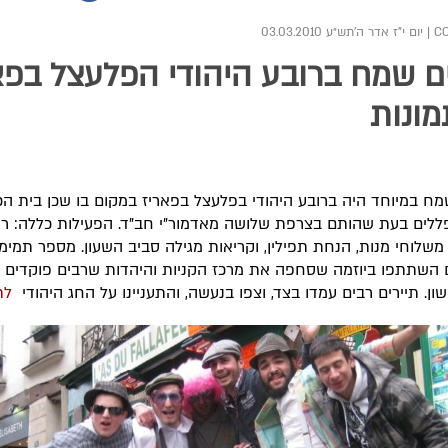
|
יום י"ז אדר ה׳תש״ע 03.03.2010
ם שמח ברובע היהודי הפלעצל בפא
ונות
מח במיוחד היה ברובע היהודי בפלעצל בפאריז במקום בו שכן בית ה
ללים בעת שהותם בצרפת שלושה מאדמור"י חב"ד. הפעילות כללה: רי
משלוחי מנות, הנחת תפילין, וקריאות מגילה סביב השעון. מספר תמימ
 השתתפו ביוזמה שסחפה את מרכז הקניות והיהדות שרבים פוקדים א
שון. תיירים רבים עמדו בצד, וצפו בנעשה, והתעניינו על החג היהודי
לת