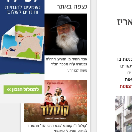
נצפה באתר
ריז
כנסת בו
אבד חסיד מן הארץ: הרה"ח ר' משה
לבנהרץ ע"ה מכפר חב"ד
קודים
משה לבנהרץ
ים
ותו
מונות
"קולולוד": קעמפ 'צבא הרבי לוד' מתאחד
לביצוע מוזיקלי עוצמתי