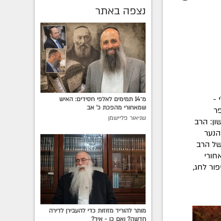
נצפה באתר
י אמר לי -
מ־14 תמימים לאלפי חסידים: האיש
שמאחורי מהפכת כ׳ אב
ר
שניאור פליישמן
ון: הרב
הנער
של הרב
חורי
ור לחג,
מותר להוריד מזוזות כדי להעבירן לדירה
חדשה? ואם כן - איך?