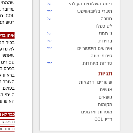
שהמתינו
כינוס השלוחים העולמי
הכל
שדובר 
תשרי בליובאוויטש
הכל
COL
חנוכה
הכל
רגישותם
י"ט כסלו
ג' תמוז
הכל
איתן בד
בחירות
הכל
בכיר המ
אירועים היסטוריים
לא נודע
הכל
שאנשי ת
סיכומי שנה
ספורים 
סדרות מיוחדות
הכל
בפרסום 
תגיות
בראיון ל
הצורר ה
שיעורים והרצאות
בעולם, 
אנשים
הייתי ה
נושאים
האיש ש
מקומות
מוסדות וארגונים
כבר לא 
רדיו COL
ההוא נולד 
נכחד והחלי