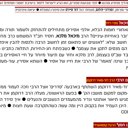
הליך מפתיע ומרגש
●
לפני שבועות ספורים, הוא הגיע לישראל ללמוד בישיבת 'תומכי-תמימים' ה
די ומרתק ל
מרדכי יהלום
, משחזר הת'
דוד סיירס
את סיפורו המופלא
●
יציאת אינדונזיה
יכאל
מנדי ריזל
אחורי חומות הכלא, אלפי אסירים מתחילים להתחזק ולשמור תורה ומ
בר באחיזת-עיניים? הרב
מיכאל מלכא
, חסיד חב"ד המשמש כרב מחוז
חושב שלא: "לאנשים יש פתאום זמן לחשוב הרבה ולנסות להבין איפה
 הם מנסים לתקן את עצמם"
●
כשבפתח חג-החירות, התלווה כתבינו
מ
ד שב"ס בעצמו), לרב מלכא וחזר עם תיעוד מיוחד על חיי האסירים ב
כך שינה 'מאמר' של הרבי את חייו של אסיר
●
השתא אסירין. עוד-מעט
ן
ם הרבי
הרב דוד-מאיר דרוקמן
ד-מאיר דרוקמן השתתף בארבעה 'סדרים' אצל הרבי וזכה לעמוד ממ
קום למקום מושבו הק'
●
בפעם הראשונה, מעלה הרב דרוקמן את רש
גיש תיאור אותנטי ונדיר מהמעמדים הנשגבים והנעלים
●
איך סידר ה
היכן העמיד את בקבוק היין ומה עשה כשהתקרבה שעת חצות
●
מיוח
ו חמץ"
הרצל קוסאשוילי