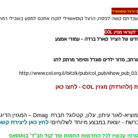
ן
הרצל קוסאשוילי
בדתם קשה לפסח, הרצל קוסאשוילי לוקח אתכם למסע בשבילי רמת-
קוראי מגזין COL
חדש של הצייר קארל ברדה - עמודי אמצע
ורחב, מדור ילדים מוגדל וסיפור מרתק לחג
הורדת) מגזין COL - לחצו כאן
מוציא-לאור עיתון, עלון, קטלוג? חברת
Dmag
– המגזין הדיגי
ברשת
- יוצאת במבצע מיוחד לשלוחים!
לחץ כאן ליצירת קשר
רפו עכשיו לכל החדשות החמות של 'קול חב"ד' בווטסאפ