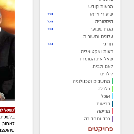
מראות קודש
שיעורי וידאו
הכל
היסטוריה
הכל
מגזין שבועי
הכל
עלונים ותשורות
תורני
הכל
דעות ואקטואליה
שאל את המומחה
לאם ולבית
לילדים
מחשבים וטכנולוגיה
כלכלה
אוכל
בריאות
'נשיא' ל
מוזיקה
בלשכתו 
רכב ותחבורה
לאחור, 
פרויקטים
שהוקצבה