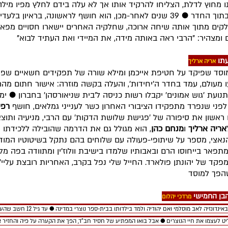
 מחוץ לדלת, הצליחו להרקיד אותו אך לא עלה בידם לחלץ מפיו מיל
בתוך החדר
●
39 שנים לאחר-מכן, הוא חושף לראשונה, בראיון בלעדי 
, חלקים מתוך אותה שיחה ארוכה, שחלקיה האחרים יישארו חסויים מפא
 ומצהיר: "הרבי ראה באותה מידה, את המיידי ואת העתיד לבוא"
עתו
אריה ארליך
וסד שפיקד על חטיפת אייכמן ומילא שורה של תפקידים חשאיים שפ
ו מעולם, עמד בחדר ה'יחידות', והעלה בקשה מוזרה: אישור חתום מהרב
נועת 'גוש אמונים' יקבלו רשות כניסה ל'בית שניאורסהן' בחברון
●
ימי
לפני שנפרד מתפקידו הציבורי האחרון כשר לענייני גמלאים, חושף
רפי
ראשון את סיפורה של 'פגישת שלושת הדקות' עם הרבי, מניעיה ותוצ
אריה ארליך
ו
מנחם כהן
, הוא מגולל גם את הדרמה שהובילה ללכידתו 
נאצי, מספר על שיתופי-פעולה עם שלוחים בהם נתקל בשיטוטיו המודיע
מתפאר בייחוסו הרם ובאבותיו שלמדו בישיבת וולוז'ין ומתוודה בפה מלא
מפקד של יהונתן פולארד. החייל שלי נפל בקרב, האחריות רובצת עליי
הפך למוסד
הבן החמישי
מרדכי יהלום
באינדונזיה לאב מוסלמי ואם יהודיה ולמד בילדותו בבית-ספר נוצרי במדינה
●
עד גיל 12 חשב 
ט לעצמו את חיי הנוצרים
●
אבל בואו המפתיע של חסיד חב"ד, הפך את הקערה על פיה והחזיר א