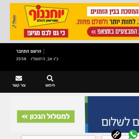
הרשם
התחבר
כ"ג אב, ה׳תשפ״ו
23:58
חיפוש
צור קשר