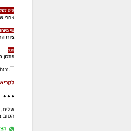
זזים לגול
אחרי שע
שי מיוחד ל
ציורו ה
וגם:
מתכון מ
לקריאת (ול
● ● ●
שליח, 
הטוב 
הצט