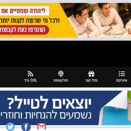
אינדקס
מזל טוב
פודקאסט
COL פיד