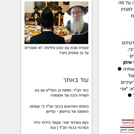
ה על מה
למגזין
ת
רטיהם
סעודת שבת עם כובע וחליפה: לא מעוררים
י,
על כך מספיק וחבל
ם
 איתן
אותיה
●
של
עוד באתר
יניים
: "אני
כפר חב"ד: חתונת בן המד"א עם בת
"
●
השליח ורבה של אסטוניה
באולם האירועים בכפר חב"ד ב': שמחת
החתונה של גרויסמן - קליימן
כעת בשידור ישיר: מעמד ה'ירחי כלה'
שהעם היהודי
המרכזי בכפר חב"ד | צפו
ותו לחיק