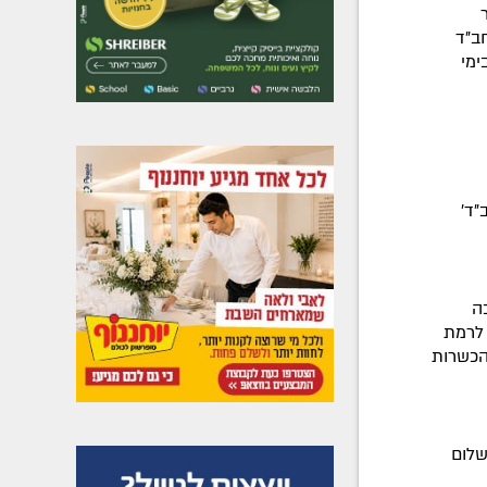
ב"ד
ימי
"ד'
ה
 לרמת
הכשרות
שלום