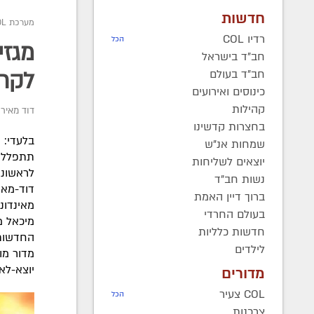
חדשות
מערכת COL
רדיו COL
הכל
חב"ד בישראל
חב"ד בעולם
לקרי
כינוסים ואירועים
קהילות
דוד מאיר 
בחצרות קדשינו
שמחות אנ"ש
תתפללו 
יוצאים לשליחות
לראשונה
נשות חב"ד
דוד-מאי
ברוך דיין האמת
מאינדונ
בעולם החרדי
מיכאל מ
חדשות כלליות
החדשות:
לילדים
מדור מו
יוצא-לא
מדורים
COL צעיר
הכל
צרכנות