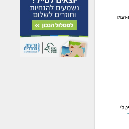
הגולן
טלי