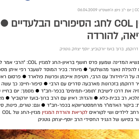
|
יום י"ב ניסן ה׳תשס״ט 06.04.2009
מגזין COL לחג: הסיפורים הבלעדיים ●
אה, להורדה
דרוקמן
,
ברוך בועז יורקוביץ
,
יוסף יצחק גוטניק
בלעדי: נשיא המדינה שמעון פרס חושף בראיון-החג למגזין COL: "הרב
להפלת נאצר מהשלטון" ● מיוחד: בכיר המוסד לשעבר רפי איתן מספ
 על ה'יחידות' עם הרבי, חטיפת אייכמן ופרשת פולארד ● פרסום ראש
ר דרוקמן בזכרונות מארבעה סדרים עם הרבי ● סיפור-חיים: כך עשה 
זיה את דרכו לישיבת 'תומכי-תמימים' בכפר-חב"ד ● מסמך: יום בחייו 
לכא, רב בבית-כלא ● והגדת: ראיון עם הרב ברוך-בועז יורקוביץ' ● מא
 ביקור האדמו"ר מרחמסטריווקא בכפר-חב"ד ● וגם: טורים, פינות, סיפ
רחב לילדים ושי לקוראים
לקריאת והורדת המגזין
מגזין-החג של COL
ור בסיועו של הנגיד החסידי הרב יוסף-יצחק גוטניק