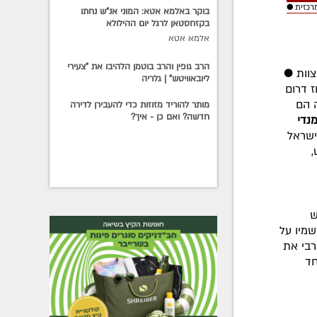
מרכזית
●
בוקר באלמא אטא: המוני אנ"ש נחתו
בקזחסטאן לרגל יום ההילולא
אלמא אטא
הרב גופין והרב בוטמן הלהיבו את "צעירי
צוות
●
ליובאוויטש" | גלריה
 דרום
 הם
מותר להוריד מזוזות כדי להעבירן לדירה
חדשה? ואם כן - איך?
נדי
ישראל
,
ש
מיו על
רבי את
ד