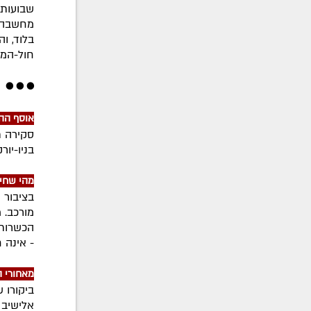
שבועות 
מחשבה 
בלוד, ו
חול-המו
● ● ●
אוסף הה
סקירה ת
בניו-יור
מהי שחי
בציבור 
מורכב. 
הכשרות 
- אינה 
מאחורי 
ביקורו 
אלישיב