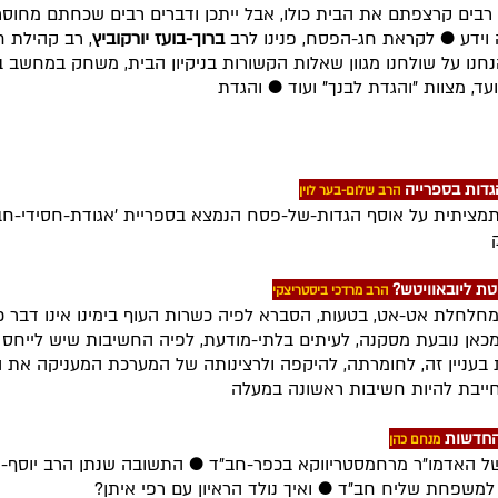
רבים קרצפתם את הבית כולו, אבל ייתכן ודברים רבים שכחתם מחוסר
וידע
●
לקראת חג-הפסח, פנינו לרב
ברוך-בועז יורקוביץ
, רב קהילת ח
הנחנו על שולחנו מגוון שאלות הקשורות בניקיון הבית, משחק במחשב ב
עד, מצוות "והגדת לבנך" ועוד
●
והגדת
גדות בספרייה
הרב שלום-בער לוין
מציתית על אוסף הגדות-של-פסח הנמצא בספריית 'אגודת-חסידי-חב
ק
טת ליובאוויטש?
הרב מרדכי ביסטריצקי
מחלחלת אט-אט, בטעות, הסברא לפיה כשרות העוף בימינו אינו דבר כ
מכאן נובעת מסקנה, לעיתים בלתי-מודעת, לפיה החשיבות שיש לייחס
בעניין זה, לחומרתה, להיקפה ולרצינותה של המערכת המעניקה את 
חייבת להיות חשיבות ראשונה במעלה
החדשות
מנחם כהן
של האדמו"ר מרחמסטריווקא בכפר-חב"ד
●
התשובה שנתן הרב יוסף-
 למשפחת שליח חב"ד
●
ואיך נולד הראיון עם רפי איתן?