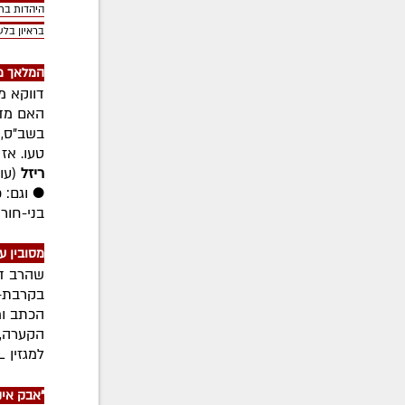
היהדות בת
בראיון בלע
המלאך מ
דווקא מ
האם מדו
בשב"ס, 
טעו. אז
ריזל
(עוב
●
וגם: 
בני-חורי
מסובין ע
שהרב דו
בקרבת-מ
הכתב ומ
הקערה, 
למגזין COL
"אבק אינ