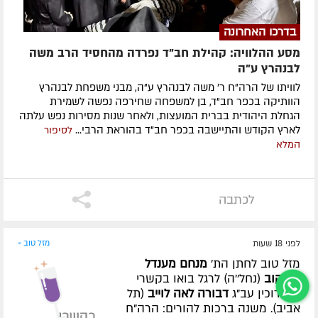
בדרכו האחרונה
מסע ההלוויה: קהילת חב"ד נפרדה מהחסיד הרב משה
לבנהרץ ע"ה
לוויתו של הרה"ח ר' משה לבנהרץ ע"ה, מבני משפחת לבנהרץ
הוותיקה בכפר חב"ד, בן למשפחה שחירפה נפשה לשמירת
הגחלת היהודית בברית המועצות, ולאחר שנות מסירות נפש עלתה
לארץ הקודש והתיישבה בכפר חב"ד בהוראת הרבי...
לסיפור
המלא
לכתבה
לפני 18 שעות
מזל טוב »
מזל טוב לחתן הת'
מנחם מענדל
קאיקוב
(נחל''ה) לרגל בואו בקשרי
השידוכין עב"ג
דבורה לאה לוייב
(תל
אביב). משנה ברכות להורים: הרה"ח