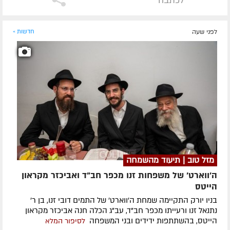
לכתבה
לפני שעה
חדשות »
מזל טוב | תיעוד מהשמחה
ה'ווארט' של משפחות זנו מכפר חב"ד ואביכזר מקראון
הייטס
בניו יורק התקיימה שמחת ה'ווארט' של התמים דובי זנו, בן ר'
נתנאל זנו ורעייתו מכפר חב"ד, עב"ג הכלה חנה אביכזר מקראון
הייטס, בהשתתפות ידידים ובני המשפחה
לסיפור המלא