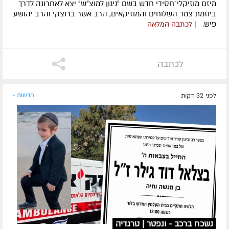
מיזם מוזיקלי־חסידי חדש בשם ״ניגון למוצ״ש״ יצא לאחרונה לדרך
ביוזמת צמד השלוחים והמוזיקאים, הרב אשר ברוצקי והרב יהושע
פיש.
| לכתבה המלאה
לכתבה
לפני 32 דקות
חדשות »
נשכח ברכב - ונפטר | טרגדיה