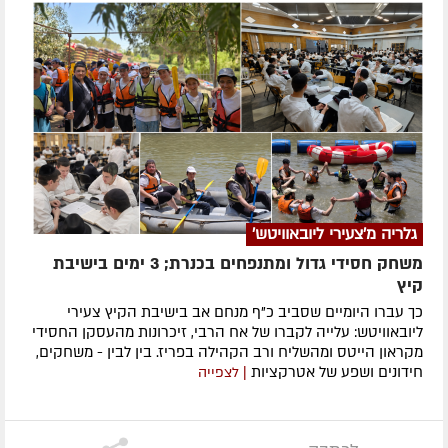
גלריה מ'צעירי ליובאוויטש'
משחק חסידי גדול ומתנפחים בכנרת; 3 ימים בישיבת
קיץ
כך עברו היומיים שסביב כ"ף מנחם אב בישיבת הקיץ צעירי
ליובאוויטש: עלייה לקברו של אח הרבי, זיכרונות מהעסקן החסידי
מקראון הייטס ומהשליח ורב הקהילה בפריז. בין לבין - משחקים,
חידונים ושפע של אטרקציות
| לצפייה