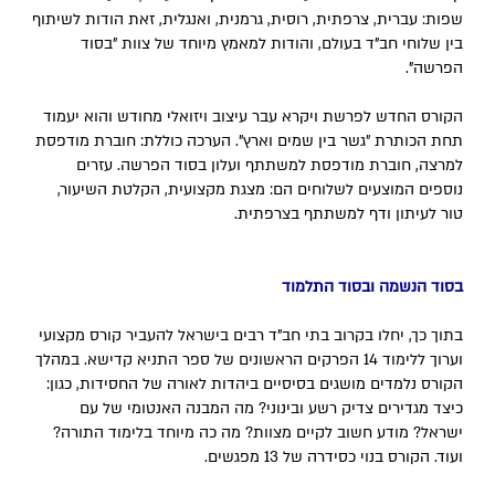
שפות: עברית, צרפתית, רוסית, גרמנית, ואנגלית, זאת הודות לשיתוף
בין שלוחי חב"ד בעולם, והודות למאמץ מיוחד של צוות "בסוד
הפרשה".
הקורס החדש לפרשת ויקרא עבר עיצוב ויזואלי מחודש והוא יעמוד
תחת הכותרת "גשר בין שמים וארץ". הערכה כוללת: חוברת מודפסת
למרצה, חוברת מודפסת למשתתף ועלון בסוד הפרשה. עזרים
נוספים המוצעים לשלוחים הם: מצגת מקצועית, הקלטת השיעור,
טור לעיתון ודף למשתתף בצרפתית.
בסוד הנשמה ובסוד התלמוד
בתוך כך, יחלו בקרוב בתי חב"ד רבים בישראל להעביר קורס מקצועי
וערוך ללימוד 14 הפרקים הראשונים של ספר התניא קדישא. במהלך
הקורס נלמדים מושגים בסיסיים ביהדות לאורה של החסידות, כגון:
כיצד מגדירים צדיק רשע ובינוני? מה המבנה האנטומי של עם
ישראל? מודע חשוב לקיים מצוות? מה כה מיוחד בלימוד התורה?
ועוד. הקורס בנוי כסידרה של 13 מפגשים.