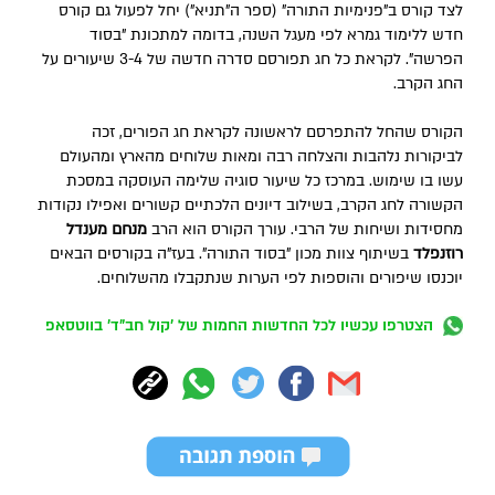
לצד קורס ב"פנימיות התורה" (ספר ה"תניא") יחל לפעול גם קורס
חדש ללימוד גמרא לפי מעגל השנה, בדומה למתכונת "בסוד
הפרשה". לקראת כל חג תפורסם סדרה חדשה של 3-4 שיעורים על
החג הקרב.
הקורס שהחל להתפרסם לראשונה לקראת חג הפורים, זכה
לביקורות נלהבות והצלחה רבה ומאות שלוחים מהארץ ומהעולם
עשו בו שימוש. במרכז כל שיעור סוגיה שלימה העוסקה במסכת
הקשורה לחג הקרב, בשילוב דיונים הלכתיים קשורים ואפילו נקודות
מחסידות ושיחות של הרבי. עורך הקורס הוא הרב
מנחם מענדל
רוזנפלד
בשיתוף צוות מכון "בסוד התורה". בעז"ה בקורסים הבאים
יוכנסו שיפורים והוספות לפי הערות שנתקבלו מהשלוחים.
הצטרפו עכשיו לכל החדשות החמות של 'קול חב"ד' בווטסאפ