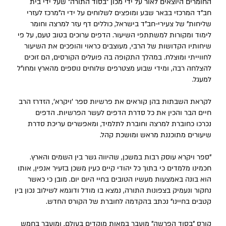
החומרים היוצאים לאור על ידי מכון "בסוד התורה" שעל ידי בית
חב"ד המרכזי בבאר שבע ומופצים לשלוחים על ידי ה"מרכז לעזרי
שליחות" של צעירי-חב"ד בישראל, כוללים דף עזר למרצה וחומר
לימוד ומקורות למשתתפי השיעור. הדפים ערוכים בטוב טעם, על פי
שיחותיו הקדושות של הרבי, מעוצבים כראוי והופכים את השיעור
לחווייתי ומוצלח. במהלך התקופה בה פועלים הקורסים, הם זוכים
להצלחה רבה, ומידי שבוע מצטרפים שלוחים נוספים מהארץ ומחו"ל
למעגל.
לקראת השבתות בהן קוראים את פרשיות ספר 'ויקרא', הזדרז הרב
חיים הבר והכין את כל סדרת הדפים לעשר הפרשיות. הדפים
נכרכו כחוברת למרצה וחוברת לתלמיד, ומאפשרים עריכת סדרת
שיעורים מתוכננת מראש ומושכת קהל.
"ספר ויקרא עוסק רבות במשכן, שהיווה גשר בין השמים והארץ.
חכמינו מלמדים כי בתוך כל יהודי קיים כעין משכן בזעיר אנפין, אותו
הוא בונה באמצעות מעשיו הטובים בחיי היום יום. מובן כי כאשר
נחקור ונעמיק בצפונות התורה, נמצא בו מודל ודוגמא לשילוב נכון בין
קטבים בחיינו" נכתב בהקדמה לחוברת של הקורס החדש.
קורס "בסוד הפרשה" מועבר במאות מוקדים בעולם, ומועבר בחמש