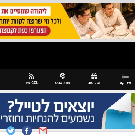
אינדקס
מזל טוב
פודקאסט
COL פיד