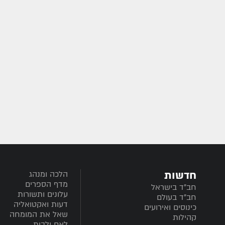
חדשות
הלכה ומנהג
מדף הספרים
חב”ד בישראל
עלונים ותשורות
חב”ד בעולם
דעות ואקטואליה
כינוסים ואירועים
שאל את המומחה
קהילות
לאם ולבית