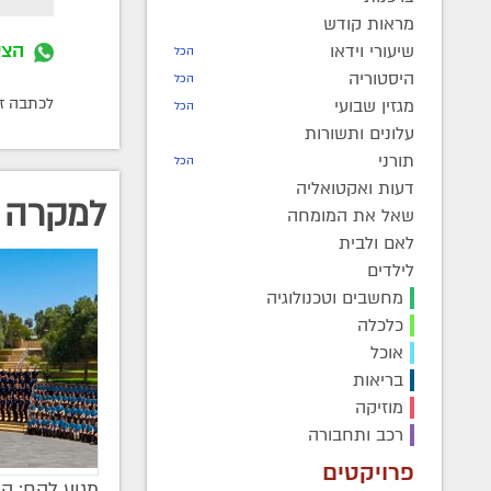
מראות קודש
הצט
שיעורי וידאו
הכל
היסטוריה
הכל
לכתבה זו התפ
מגזין שבועי
הכל
עלונים ותשורות
תורני
הכל
דעות ואקטואליה
למקרה 
שאל את המומחה
לאם ולבית
לילדים
מחשבים וטכנולוגיה
כלכלה
אוכל
בריאות
מוזיקה
רכב ותחבורה
פרויקטים
מגיע להם: ה