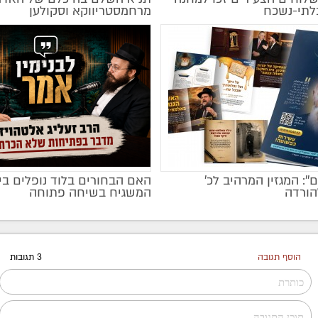
בלתי-נשכח
מרחמסטריווקא וסקולען
ם'': המגזין המרהיב לכ’
האם הבחורים בלוד נופלים בי
מקודם
הורדה
המשגיח בשיחה פתוחה
הוסף תגובה
3 תגובות