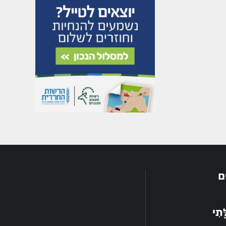
ם
תִי