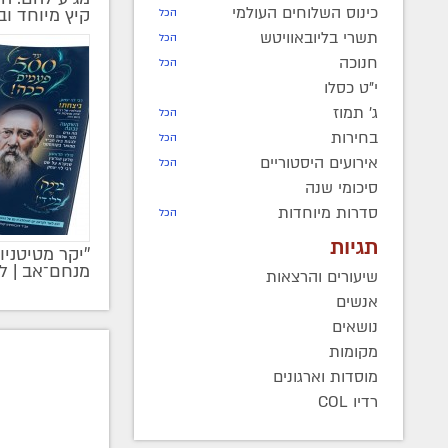
כינוס השלוחים העולמי
קיץ מיוחד ו
הכל
תשרי בליובאוויטש
הכל
חנוכה
הכל
י"ט כסלו
ג' תמוז
הכל
בחירות
הכל
אירועים היסטוריים
הכל
סיכומי שנה
סדרות מיוחדות
הכל
תגיות
''יקר מטיטניו
מקודם
מנחם־אב | ל
שיעורים והרצאות
אנשים
נושאים
מקומות
מוסדות וארגונים
רדיו COL