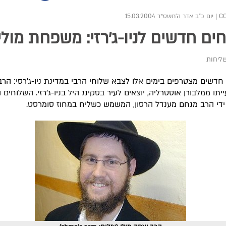
|
יום כ"ב אדר ה׳תשס״ד 15.03.2004
ים חדשים לניו-ג'רזי: משפחת מולי
שליחות
חדשים מצטרפים בימים אלו לצבא שלוחי הרבי במדינת ניו-ג'רסי: הרב
ייתו ממלבורן אוסטרליה, יוצאים לעיר בסקינג היל בניו-ג'רזי. השלוחים
 ידי הרב מנחם מענדל הרסון, המשמש כשליח במחוז סומרסט.