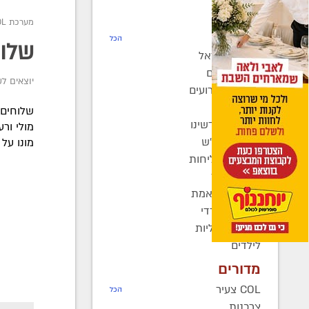
חדשות
מערכת COL
רדיו COL
הכל
שלוח
חב"ד בישראל
חב"ד בעולם
יוצאים ל
כינוסים ואירועים
קהילות
שלוחים 
בחצרות קדשינו
מולי ורע
שמחות אנ"ש
מונו על
יוצאים לשליחות
נשות חב"ד
ברוך דיין האמת
בעולם החרדי
חדשות כלליות
לילדים
מדורים
COL צעיר
הכל
צרכנות