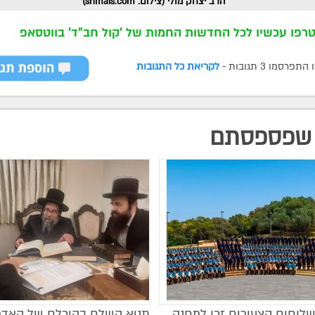
הרב יצחק מולי (צילום: shmais.com)
רפו עכשיו לכל החדשות החמות של 'קול חב"ד' בווטסאפ
רסמו 3 תגובות -
לקריאת כל התגובות
שפספסתם
שלוחים הצעירים זכו למחנה
תניא השלם בהיכלם של האדמ