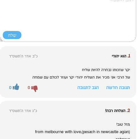
1.
הוא יהודי
כ"ב אדר ה׳תשס״ד
יקר שזכותו נבחרה להיות שליח
של הרבי אני מכיר את השליח יהודי יקר ועוזר לכולם עם שמחה
תגובה חדשה
הגב לתגובה
0
0
2.
הצלחה רבה!
כ"ג אדר ה׳תשס״ד
מזל טוב!
from melbourne with love,(pesach in newcastle agian)