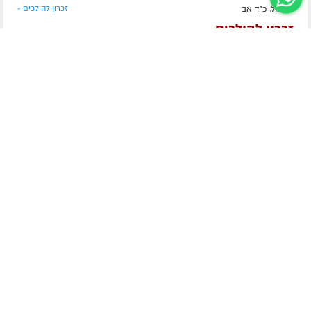
אתמול, כ"ד אב
זכרון להולכים »
זכרון להולכים
ר' בני בן עמי ע״ה
הרה"ח חיים יונה צ'רנוחוב ע״ה
הרה"ח אברהם כ"ץ (אברמוביץ) ע״ה
הרה"ח אלכסנדר גוטמן ע״ה