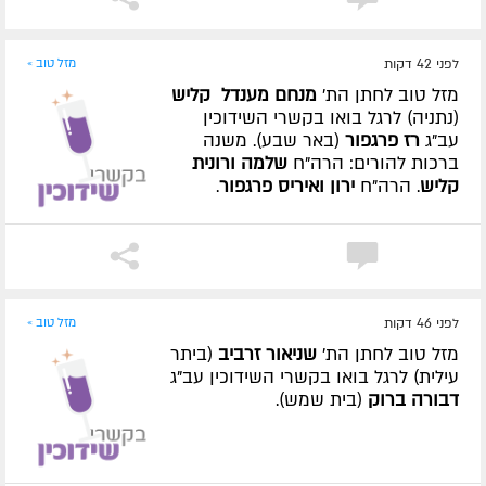
לפני 42 דקות
מזל טוב »
מזל טוב לחתן הת'
מנחם מענדל קליש
(נתניה) לרגל בואו בקשרי השידוכין
עב"ג
רז פרגפור
(באר שבע). משנה
ברכות להורים: הרה"ח
שלמה ורונית
קליש
. הרה"ח
ירון ואיריס פרגפור
.
לפני 46 דקות
מזל טוב »
מזל טוב לחתן הת'
שניאור זרביב
(ביתר
עילית) לרגל בואו בקשרי השידוכין עב"ג
דבורה ברוק
(בית שמש).