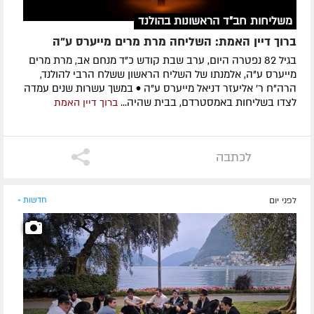
משליחות חב"ד הראשונות בהולנד
ברוך דיין האמת: השליחה מרת מרים מייערס ע"ה
בגיל 82 נפטרה היום, ערב שבת קודש כ"ד מנחם אב, מרת מרים
מייערס ע"ה, אלמנתו של השליח הראשון ששלח הרבי להולנד,
הרה"ח ר' אליעזר דניאל מייערס ע"ה • במשך עשרות שנים עמדה
לצדו בשליחות באמסטרדם, בבית שהיה...
ברוך דיין האמת
לכתבה
לפני יום
חדשות »