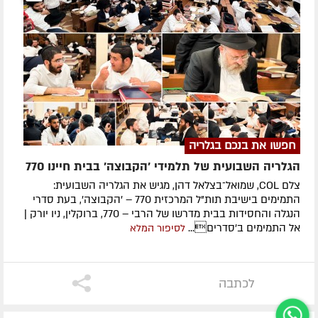
חפשו את בנכם בגלריה
הגלריה השבועית של תלמידי 'הקבוצה' בבית חיינו 770
צלם COL, שמואל־בצלאל דהן, מגיש את הגלריה השבועית:
התמימים בישיבת תות"ל המרכזית 770 – 'הקבוצה', בעת סדרי
הנגלה והחסידות בבית מדרשו של הרבי – 770, ברוקלין, ניו יורק |
אל התמימים ב'סדרים...
לסיפור המלא
לכתבה