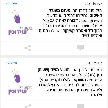
לפני 34 דקות
מזל טוב »
מזל טוב לחתן הת'
מנחם מענדל
קאיקוב
(נחל''ה) לרגל בואו בקשרי
השידוכין עב"ג
דבורה לאה לוייב
(תל
אביב). משנה ברכות להורים: הרה"ח
ברוך ז''ל ואסתר קאיקןב
. הרה"ח
חנניה
ואילנית לוייב
.
לפני 39 דקות
מזל טוב »
מזל טוב לחתן הת'
יהושע משה [שעיה]
חזן
(לוד) לרגל בואו בקשרי השידוכין
עב"ג
חיה מושקא וילהלם
(קריית אתא).
משנה ברכות להורים: הרה"ח
אלכסנדר
וליבא בתיה חזן
. הרה"ח
יוסי ודינה
וילהלם
.