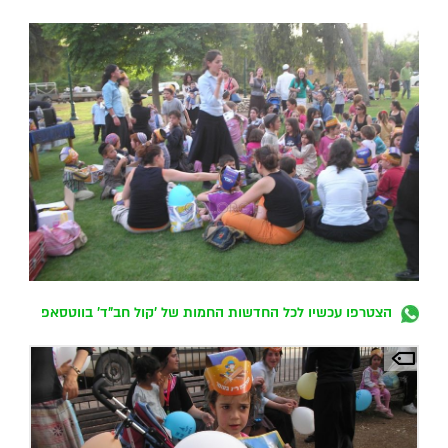
הצטרפו עכשיו לכל החדשות החמות של 'קול חב"ד' בווטסאפ