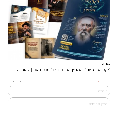
מקודם
''יקר מטיטניום'': המגזין המרהיב לכ’ מנחם־אב | להורדה
הוסף תגובה
1 תגובות