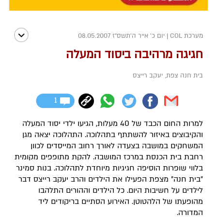
מערכת COL
|
יום כ' אייר ה׳תשס״ז 08.05.2007
חגיגה מרהיבה ביסוד המעלה
בית חנה צפת
,
יעקב רייצס
1
למרות החום הכבד של 40 מעלות, הגיעו ילדי יסוד המעלה
והקיבוצים באיזור להשתתף בתהלוכה. התהלוכה יצאה מגן
המשחקים במושבה בצעדה לאורך רחוב המייסדים לכוון
רחבת בית הכנסת במרכז המושבה. להקת מתופפים מקומית
בלווי שופרות הוסיפה חגיגיות מיוחדת לתהלוכה. בנות סמינר
"בית חנה" מצפת הפעילו את הילדים והרב יעקב רייצס דבר
לילדים על חשיבות היום. כל הילדים וההורים התלהבו
מהופעתו של הלהטוטן. האירוע הסתיים בריקודים ליד
המדורה.