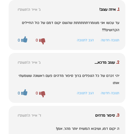
1.
איזה עצוב!
ג' אייר ה׳תשס״ו
עד עכשו אני מצומררתתתתתת שהשם יקום דמם של כול החיילים
הקדושים!!!!
תגובה חדשה
הגב לתגובה
0
0
2.
עצוב מדכא.....
ג' אייר ה׳תשס״ו
יהי זכרם של כל הנופלים ברוך סיפור מדהים פעם ראשונה ששמעתי
אותו
תגובה חדשה
הגב לתגובה
0
0
3.
סיפור מדהים
ד' אייר ה׳תשס״ו
ה יקום דמו, ושיבוא המשיח יותר מהר, אמן!