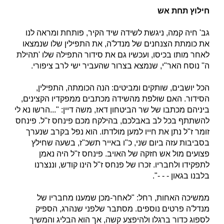
חילוץ תחת אש
גב' חיה קמה, ניגשת לשידה שיד הקיר, פותחת ומראה לנו
את כומתת הצנחנים של מנדל'ה, את התפילין שלו שנמצאו
לאחר מותו בכיסו, ועכשיו גם את סידור התפילה שלו 'תהילת
ה'' נוסח האר"י, שנמצא בצרור שהעביר ישי לרב ציפורי.
הכל יושבים, שותקים ומביטים: הנה הכומתה, התפילין,
הסידור. האם שולפת מהשידה מכתבים ממפקדיו הקצינים,
ביניהם מכתבו של שר הביטחון דאז, משה דיין: "...הרשו נא לי
להשתתף בכל לב באבלכם, בהילקח מכם פינחס ז"ל. פינחס
זומר ז"ל נתן את חייו למען מולדתו. הוא נפל בקרב שנערך
בסביבות עזה ביום שני, כ"ו באייר תשכ"ז, בשעה שחילץ
פצועים מול אש חזקה של האויב. פינחס ז"ל היה נאמן
לתפקידו ולחבריו. זכרו של פנחס ז"ל הינו קודש, וננצרנו
בלבנו בגאון - - -".
ממשיכה האחות, רחל: "לאחר-מכן שמענו מחבריו של
מנדל'ה פרטים נוספים. מסתבר שלפני שנהרג, הספיק
לספוג כדור ברגלו ולהיפצע קשה, אך הוא הבליג והמשיך