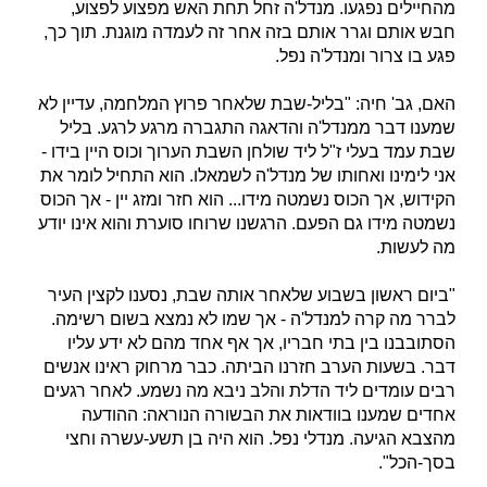
מהחיילים נפגעו. מנדל'ה זחל תחת האש מפצוע לפצוע,
חבש אותם וגרר אותם בזה אחר זה לעמדה מוגנת. תוך כך,
פגע בו צרור ומנדל'ה נפל.
האם, גב' חיה: "בליל-שבת שלאחר פרוץ המלחמה, עדיין לא
שמענו דבר ממנדל'ה והדאגה התגברה מרגע לרגע. בליל
שבת עמד בעלי ז"ל ליד שולחן השבת הערוך וכוס היין בידו -
אני לימינו ואחותו של מנדל'ה לשמאלו. הוא התחיל לומר את
הקידוש, אך הכוס נשמטה מידו... הוא חזר ומזג יין - אך הכוס
נשמטה מידו גם הפעם. הרגשנו שרוחו סוערת והוא אינו יודע
מה לעשות.
"ביום ראשון בשבוע שלאחר אותה שבת, נסענו לקצין העיר
לברר מה קרה למנדל'ה - אך שמו לא נמצא בשום רשימה.
הסתובבנו בין בתי חבריו, אך אף אחד מהם לא ידע עליו
דבר. בשעות הערב חזרנו הביתה. כבר מרחוק ראינו אנשים
רבים עומדים ליד הדלת והלב ניבא מה נשמע. לאחר רגעים
אחדים שמענו בוודאות את הבשורה הנוראה: ההודעה
מהצבא הגיעה. מנדלי נפל. הוא היה בן תשע-עשרה וחצי
בסך-הכל".