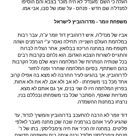
העלה כי השם 'מענדל' לא היה מוכר בצבא והם הוסיפו
למנדל'ה שם חדש - פנחס - על שמו של סבו, אבי אמו.
משפחת זומר - מדרוהוביץ לישראל
אביו של מנדל'ה, איש דרוהוביץ דוד זומר ע"ה, עבר רבות
במלחמת העולם השנייה: תחילה נאסר ע"י הגרמנים ושהה
תקופת-מה במחנה הריכוז בבלזאץ, אחר הצליח לברוח
והתגייס לשורות הצבא האדום. הוא נלחם בקרבות רבים
בכל שנותיה הנותרות של המלחמה ויצא שלם מכל הקרבות
בהם השתתף. בסיום המלחמה שוחרר ופנה לחזור
לדרוהוביץ, אך בהגיעו לעיר החרבה לא מצא בה אפילו קרוב
אחד מכל בני משפחתו - לא אב ולא אם, לא אח ולא אחות.
בפרוץ המלחמה היו לו שני בנים, אך גם אותם לא מצא.
מעדויות שאסף, הסתבר שכל בני משפחתו ובכללם בניו,
נרצחו במחנות ההשמדה.
דוד זומר לא הרבה להתעכב בדרוהוביץ והמשיך לנדוד, עד
שהגיע לעיר אוהם בגרמניה שבה שכן מחנה מעבר לאלפי
פליטים. במחנה זה הכיר את חיה צימבליסקי, בתו של ר'
פנחס צימבליסקי מלודז' ובנה איתה בית ומשפחה חדשים.