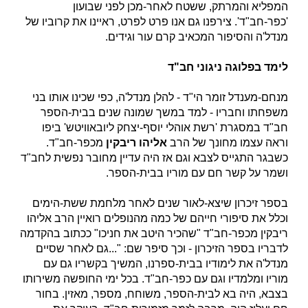
המפליא והמרתק, ששטח לאחר-מכן לפני שבועון
'כפר-חב"ד'. צירפנו גם אנו פרט לפרט, ראיינו את קרוביו של
מנדל'ה והסיפור המכאיב קרם עור וגידים.
לימד בפלוגה ניגוני חב"ד
מנחם-מענדל זומר הי"ד - להלן מנדל'ה, כפי שכינו אותו בני
משפחתו וחבריו - למד במשך שמונה שנים בבית-הספר
חב"ד במסגרת 'רשת אוהלי יוסף-יצחק ליובאוויטש' ביפו
וראה עצמו מחונך של הרב
אליהו ריבקין
מכפר-חב"ד.
כשבגר התגייס לצבא וגם אז היה עדיין מחובר נפשית לחב"ד
ושמר על קשר חם עם מוריו בבית-הספר.
בספר זיכרון שיצא-לאור שנים לאחר מלחמת ששת-הימים
וכלל את סיפורי חייהם של כמה מהנופלים רואיין הרב אליהו
ריבקין מכפר-חב"ד "שהכיר היטב את חניכו" ככתוב בהקדמה
לדבריו בספר הזיכרון - וכך סיפר שם: "...גם לאחר שסיים
מנדל'ה את לימודיו בבית-ספרנו, המשיך בקשריו גם עם
מוריו ומלמדיו וגם עם כפר-חב"ד. בכל ימי החופשה משירותו
בצבא, היה בא לבית-הספר, משוחח, מספר, מאזין. בחור