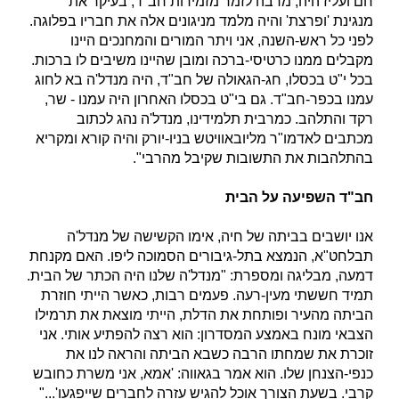
חם ועליז היה, מרבה לזמר מזמירות חב"ד, בעיקר את
מנגינת 'ופרצת' והיה מלמד מניגונים אלה את חבריו בפלוגה.
לפני כל ראש-השנה, אני ויתר המורים והמחנכים היינו
מקבלים ממנו כרטיסי-ברכה ומובן שהיינו משיבים לו ברכות.
בכל י"ט בכסלו, חג-הגאולה של חב"ד, היה מנדל'ה בא לחוג
עמנו בכפר-חב"ד. גם בי"ט בכסלו האחרון היה עמנו - שר,
רקד והתלהב. כמרבית תלמידינו, מנדל'ה נהג לכתוב
מכתבים לאדמו"ר מליובאוויטש בניו-יורק והיה קורא ומקריא
בהתלהבות את התשובות שקיבל מהרבי".
חב"ד השפיעה על הבית
אנו יושבים בביתה של חיה, אימו הקשישה של מנדל'ה
תבלחט"א, הנמצא בתל-גיבורים הסמוכה ליפו. האם מקנחת
דמעה, מבליגה ומספרת: "מנדל'ה שלנו היה הכתר של הבית.
תמיד חששתי מעין-רעה. פעמים רבות, כאשר הייתי חוזרת
הביתה מהעיר ופותחת את הדלת, הייתי מוצאת את תרמילו
הצבאי מונח באמצע המסדרון: הוא רצה להפתיע אותי. אני
זוכרת את שמחתו הרבה כשבא הביתה והראה לנו את
כנפי-הצנחן שלו. הוא אמר בגאווה: 'אמא, אני משרת כחובש
קרבי. בשעת הצורך אוכל להגיש עזרה לחברים שייפגעו'..."