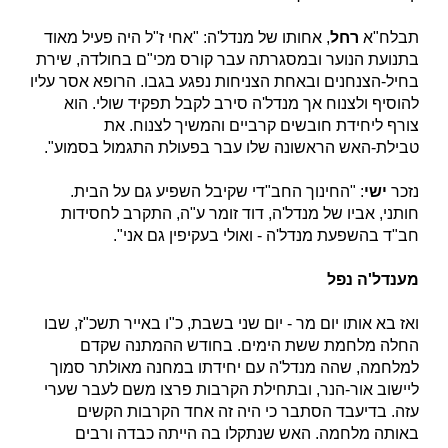
תבלח"א
רחל
, אחותו של מנדל'ה: "אחי ז"ל היה פעיל מאוד
בתנועת הנוער ובמסגרתה עבר קורס מכי"ם בחולדה, שירת
בחיל-הצנחנים ובאחת הצניחות נפגע בגבו. הרופא אסר עליו
להוסיף ולצנוח אך מנדל'ה סירב לקבל תפקיד שולי. הוא
צורף ליחידת חובשים קרביים והמשיך לצנוח. את
טבילת-האש הראשונה שלו עבר בפעולת התגמול בסמוע".
נזכר
ישי
: "החינוך החב"די שקיבל השפיע גם על הבית.
חותני, אביו של מנדל'ה, דוד זומר ע"ה, התקרב לחסידות
חב"ד בהשפעת מנדל'ה - ואולי בעקיפין גם אני".
מענדל'ה נפל
ואז בא אותו יום מר - יום שני בשבת, כ"ו באייר תשכ"ז, שבו
החלה מלחמת ששת הימים. בחודש ההמתנה שקדם
למלחמה, שהה מנדל'ה עם יחידתו במחנה מאולתר סמוך
ליישוב אור-הנר, ובתחילת הקרבות פרצו משם לעבר שערי
עזה. בדיעבד הסתבר כי היה זה אחד הקרבות הקשים
באותה מלחמה. האש שנתקלו בה הייתה כבדה ורבים