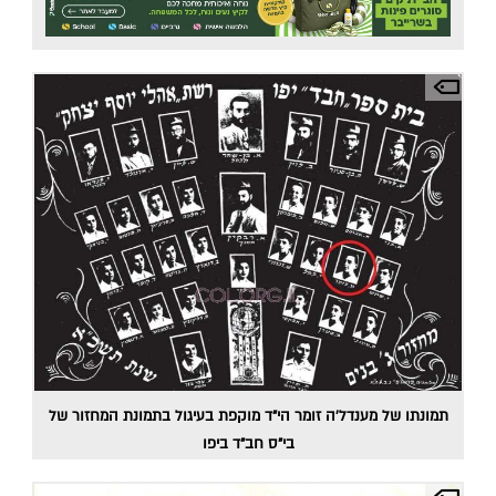
תמונתו של מענדל'ה זומר הי"ד מוקפת בעיגול בתמונת המחזור של
בי"ס חב"ד ביפו