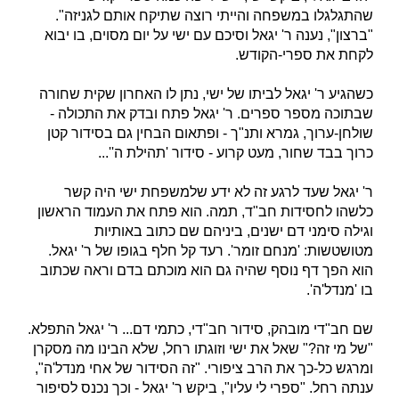
שהתגלגלו במשפחה והייתי רוצה שתיקח אותם לגניזה".
"ברצון", נענה ר' יגאל וסיכם עם ישי על יום מסוים, בו יבוא
לקחת את ספרי-הקודש.
כשהגיע ר' יגאל לביתו של ישי, נתן לו האחרון שקית שחורה
שבתוכה מספר ספרים. ר' יגאל פתח ובדק את התכולה -
שולחן-ערוך, גמרא ותנ"ך - ופתאום הבחין גם בסידור קטן
כרוך בבד שחור, מעט קרוע - סידור 'תהילת ה''...
ר' יגאל שעד לרגע זה לא ידע שלמשפחת ישי היה קשר
כלשהו לחסידות חב"ד, תמה. הוא פתח את העמוד הראשון
וגילה סימני דם ישנים, ביניהם שם כתוב באותיות
מטושטשות: 'מנחם זומר'. רעד קל חלף בגופו של ר' יגאל.
הוא הפך דף נוסף שהיה גם הוא מוכתם בדם וראה שכתוב
בו 'מנדל'ה'.
שם חב"די מובהק, סידור חב"די, כתמי דם... ר' יגאל התפלא.
"של מי זה?" שאל את ישי וזוגתו רחל, שלא הבינו מה מסקרן
ומרגש כל-כך את הרב ציפורי. "זה הסידור של אחי מנדל'ה",
ענתה רחל. "ספרי לי עליו", ביקש ר' יגאל - וכך נכנס לסיפור