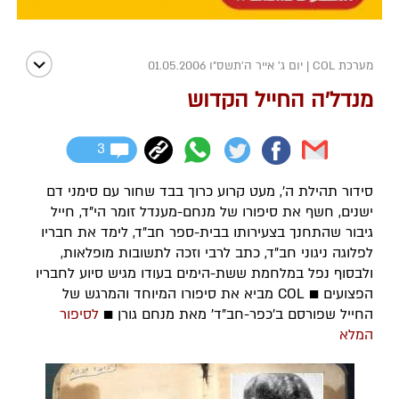
מערכת COL
|
יום ג' אייר ה׳תשס״ו 01.05.2006
מנדל'ה החייל הקדוש
3
סידור תהילת ה', מעט קרוע כרוך בבד שחור עם סימני דם
ישנים, חשף את סיפורו של מנחם-מענדל זומר הי"ד, חייל
גיבור שהתחנך בצעירותו בבית-ספר חב"ד, לימד את חבריו
לפלוגה ניגוני חב"ד, כתב לרבי וזכה לתשובות מופלאות,
ולבסוף נפל במלחמת ששת-הימים בעודו מגיש סיוע לחבריו
הפצועים ■ COL מביא את סיפורו המיוחד והמרגש של
החייל שפורסם ב'כפר-חב"ד' מאת מנחם גורן ■
לסיפור
המלא