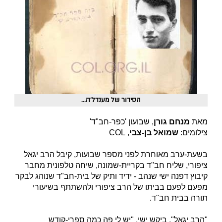
הסידור של מענדל'ה...
מאת
מנחם גורן
,
שבועון 'כפר-חב"ד'
צילומים:
שמואל בן-צבי
, COL
בשעת-ערב מאוחרת לפני מספר שבועות, קיבל הרב יגאל
ציפורי, שליח חב"ד בקריית-שמונה, שיחה טלפונית מחבר
קיבוץ דפנה ישי שנהב - ידיד ותיק של בית-חב"ד שנוהג לבקר
מפעם לפעם בביתו של הרב ציפורי ולהשתתף בשיעורי
תורה בבית חב"ד.
"הרב יגאל", ביקש ישי, "יש לי פה כמה ספרי-קודש