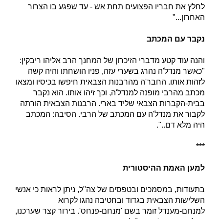
לחלץ את חבריו הפצועים תחת אש - עד שפגע בו הצרור
האחרון..."
נקבר עם המכתב
והנה עוד קטע מדברי הזיכרון של המחנך הרב אליהו ריבקין:
"כאשר מנדל'ה נהרג בשערי עזה, פניו הושחתו והיה קשה
לזהות אותו. החבר'ה מהרבנות הצבאית חיפשו בכיסיו ומצאו
מכתב מהרבי מופנה למנדל'ה, וכך זיהו אותו. הוא נקבר
בבית-הקברות הצבאי שליד בארי. הרבנות הצבאית הורתה
לקבור את מנדל'ה עם המכתב של הרבי. הסיבה: המכתב
היה מלא דם..".
***
למען האמת ההיסטורית
בתעודות, במסמכים ובטפסים של צה"ל, ניתן לראות כי אנשי
השלישות הצבאית בגדוד ובחטיבה נהגו לקרוא
למנחם-מענדל זומר בשם 'מנחם-פנחס'. בירור קצר שערכנו,