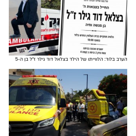
הערב בלוד: הלווייתו של הילד בצלאל דוד גילר ז"ל בן ה-5