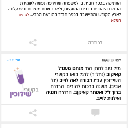
הוותיקה בכפר חב"ד, בן למשפחה שחירפה נפשה לשמירת
הגחלת היהודית בברית המועצות, ולאחר שנות מסירות נפש עלתה
לארץ הקודש והתיישבה בכפר חב"ד בהוראת הרבי...
לסיפור
המלא
לכתבה
לפני 18 שעות
מזל טוב »
מזל טוב לחתן הת'
מנחם מענדל
קאיקוב
(נחל''ה) לרגל בואו בקשרי
השידוכין עב"ג
דבורה לאה לוייב
(תל
אביב). משנה ברכות להורים: הרה"ח
ברוך ז''ל ואסתר קאיקןב
. הרה"ח
חנניה
ואילנית לוייב
.