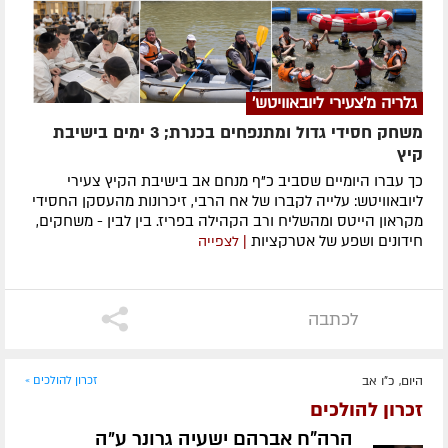
גלריה מ'צעירי ליובאוויטש'
משחק חסידי גדול ומתנפחים בכנרת; 3 ימים בישיבת
קיץ
כך עברו היומיים שסביב כ"ף מנחם אב בישיבת הקיץ צעירי
ליובאוויטש: עלייה לקברו של אח הרבי, זיכרונות מהעסקן החסידי
מקראון הייטס ומהשליח ורב הקהילה בפריז. בין לבין - משחקים,
חידונים ושפע של אטרקציות
| לצפייה
לכתבה
היום, כ"ו אב
זכרון להולכים »
זכרון להולכים
הרה"ח אברהם ישעיה גרונר ע״ה