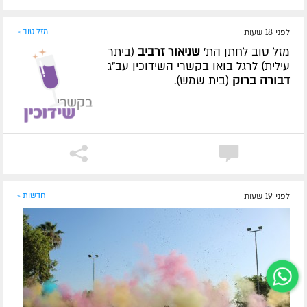
לפני 18 שעות
מזל טוב »
מזל טוב לחתן הת'
שניאור זרביב
(ביתר
עילית) לרגל בואו בקשרי השידוכין עב"ג
דבורה ברוק
(בית שמש).
לפני 19 שעות
חדשות »