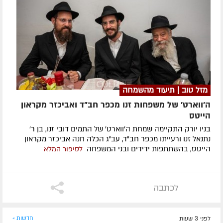
מזל טוב | תיעוד מהשמחה
ה'ווארט' של משפחות זנו מכפר חב"ד ואביכזר מקראון
הייטס
בניו יורק התקיימה שמחת ה'ווארט' של התמים דובי זנו, בן ר'
נתנאל זנו ורעייתו מכפר חב"ד, עב"ג הכלה חנה אביכזר מקראון
הייטס, בהשתתפות ידידים ובני המשפחה
לסיפור המלא
לכתבה
לפני 3 שעות
חדשות »