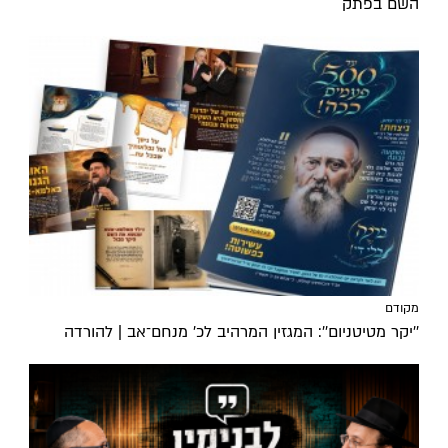
השם בפתק
מקודם
''יקר מטיטניום'': המגזין המרהיב לכ’ מנחם־אב | להורדה