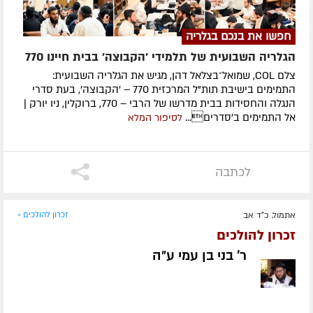
חפשו את בנכם בגלריה
הגלריה השבועית של תלמידי 'הקבוצה' בבית חיינו 770
צלם COL, שמואל־בצלאל דהן, מגיש את הגלריה השבועית:
התמימים בישיבת תות"ל המרכזית 770 – 'הקבוצה', בעת סדרי
הנגלה והחסידות בבית מדרשו של הרבי – 770, ברוקלין, ניו יורק |
אל התמימים ב'סדרים...
לסיפור המלא
לכתבה
אתמול, כ"ד אב
זכרון להולכים »
זכרון להולכים
ר' בני בן עמי ע״ה