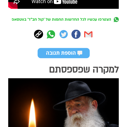
הצטרפו עכשיו לכל החדשות החמות של 'קול חב"ד' בווטסאפ
למקרה שפספסתם