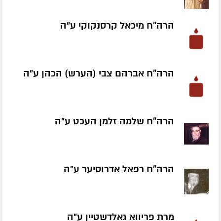
הרה"ח מיכאל קרסנקוקי ע״ה
הרה"ח אברהם צבי (הערש) הכהן ע״ה
הרה"ח שלמה זלמן העכט ע״ה
הרה"ח רפאל אדרוסיער ע״ה
מרת פריווא גאלדשטיין ע״ה