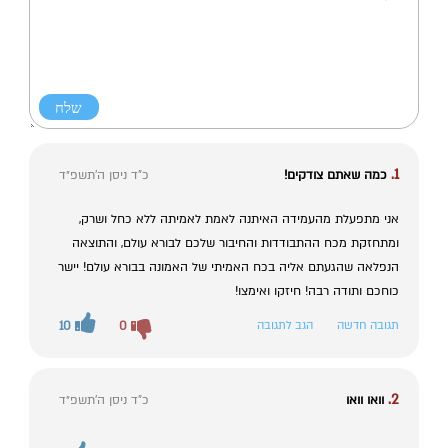
1.
כמה שאתם צודקים!
כ"ד ניסן ה׳תשפ״ד
אני מתפעלת מהעמידה האיתנה לאמת לאמיתה ללא כחל ושרק,
ומתחזקת מכח ההתבודדות והחיבור שלכם לבורא עולם, והתוצאה
הנפלאה שהגעתם אליה בכח האמיתי של האמונה בבורא עולם! יישר
כוחכם ותודה רבה! חיזקו ואימצו!
תגובה חדשה
הגב לתגובה
0
10
2.
וואו וואו
כ"ד ניסן ה׳תשפ״ד