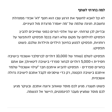
למה בחרתי לשתף
לא קל לאבא לחשוף את הרגע שבו הוא חטף 'לא' אכזרי ממנהלת
נחשבת. חגיגה שלמה של 'מה יאמרו' מרצדת מול העיניים.
ובדיוק לכן טרחתי. יש עוד אלפי הורים כמוני שחייבים להבין:
הפסיקו להילחם על מקום שלא רוצה בכם! תפסיקו להתפשר על
רוחניות, תפסיקו לפגוע בחינוך הילדים והילדות שלכם. פשוט
תפסיקו.
תפסיקו לשלם (שוחד של 10,000 דולרים לברסלבר-אשכנזי בישיבה
חסידית ו-5,000 דולרים לבחור ספרדי בישיבה ליטאית); אם אתם
בחורים ספרדים - תפסיקו להביא איתכם חבר "עילוי אשכנזי" שלמד
איתכם בישיבה הקטנה, רק כדי שיסכימו לקבל אתכם לישיבה גדולה
אשכנזית.
פשוט תעצרו. מגיע לכם מוסד שאוהב ורוצה אתכם. ובעיקר מגיע
לכם מוסד שמציץ מעבר לפיגמנטים, היישר אל הנשמה.