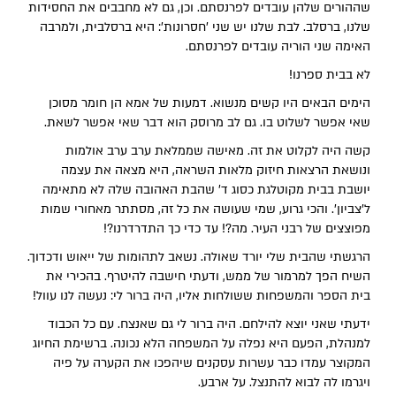
שההורים שלהן עובדים לפרנסתם. וכן, גם לא מחבבים את החסידות
שלנו, ברסלב. לבת שלנו יש שני 'חסרונות': היא ברסלבית, ולמרבה
האימה שני הוריה עובדים לפרנסתם.
לא בבית ספרנו!
הימים הבאים היו קשים מנשוא. דמעות של אמא הן חומר מסוכן
שאי אפשר לשלוט בו. גם לב מרוסק הוא דבר שאי אפשר לשאת.
קשה היה לקלוט את זה. מאישה שממלאת ערב ערב אולמות
ונושאת הרצאות חיזוק מלאות השראה, היא מצאה את עצמה
יושבת בבית מקוטלגת כסוג ד' שהבת האהובה שלה לא מתאימה
ל'צביון'. והכי גרוע, שמי שעושה את כל זה, מסתתר מאחורי שמות
מפוצצים של רבני העיר. מה?! עד כדי כך התדרדרנו?!
הרגשתי שהבית שלי יורד שאולה. נשאב לתהומות של ייאוש ודכדוך.
השיח הפך למרמור של ממש, ודעתי חישבה להיטרף. בהכירי את
בית הספר והמשפחות ששולחות אליו, היה ברור לי: נעשה לנו עוול!
ידעתי שאני יוצא להילחם. היה ברור לי גם שאנצח. עם כל הכבוד
למנהלת, הפעם היא נפלה על המשפחה הלא נכונה. ברשימת החיוג
המקוצר עמדו כבר עשרות עסקנים שיהפכו את הקערה על פיה
ויגרמו לה לבוא להתנצל. על ארבע.