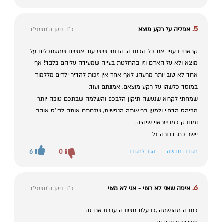
5.
אפליה על רקע מוצא
כ"ד ניסן ה׳תשפ״ד
קראתי בעניין את כל הכתבה. הבנתי שיש עוד אנשים שמסתכלים על
מוצא ולא על האדם וזו בהחלטת בעייה שמעידה עליהם בלבד! אף
אחד לא טוב יותר מרעהו. לאף אחד אין זכות להדיר ילדים מללמוד
במוסד כלשהו על רקע מוצאם, אמונתם ועוד.
שמחתי לקרוא שנעשה תיקון הלבכם והשלמה שבתכם טובה יותר
מביהס הדחוי ולמען בריאותה הנפשית, שלחתם אותה לבי"ס אוהב
ומחבק כמו שראוי שיהיה.
יישר כח. דבורה גל
תגובה חדשה
הגב לתגובה
0
6
6.
איפה שאני לא רצוי - אני לא מצוי
כ"ד ניסן ה׳תשפ״ד
כתבה מהנשמה ,כבעלת תשובה עברנו את זה