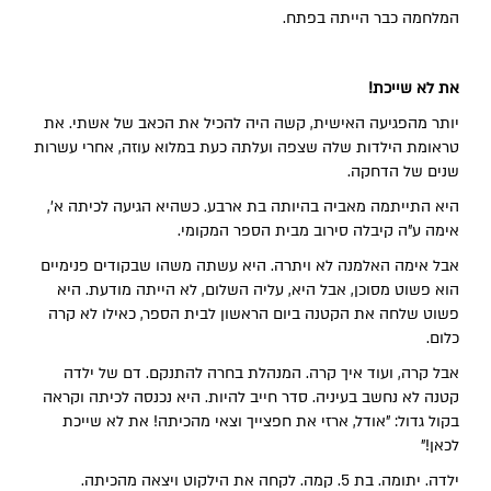
המלחמה כבר הייתה בפתח.
את לא שייכת!
יותר מהפגיעה האישית, קשה היה להכיל את הכאב של אשתי. את
טראומת הילדות שלה שצפה ועלתה כעת במלוא עוזה, אחרי עשרות
שנים של הדחקה.
היא התייתמה מאביה בהיותה בת ארבע. כשהיא הגיעה לכיתה א',
אימה ע"ה קיבלה סירוב מבית הספר המקומי.
אבל אימה האלמנה לא ויתרה. היא עשתה משהו שבקודים פנימיים
הוא פשוט מסוכן, אבל היא, עליה השלום, לא הייתה מודעת. היא
פשוט שלחה את הקטנה ביום הראשון לבית הספר, כאילו לא קרה
כלום.
אבל קרה, ועוד איך קרה. המנהלת בחרה להתנקם. דם של ילדה
קטנה לא נחשב בעיניה. סדר חייב להיות. היא נכנסה לכיתה וקראה
בקול גדול: "אודל, ארזי את חפצייך וצאי מהכיתה! את לא שייכת
לכאן!"
ילדה. יתומה. בת 5. קמה. לקחה את הילקוט ויצאה מהכיתה.