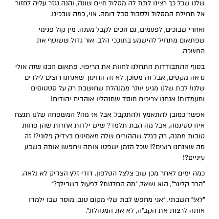
שלנו שכל כך רצינו לתת לה מסלול חיים שונה, והנה נגזר עליה לחזור
אל תחילת המסלול ולסבול סבל דומה. אוי, כמה שבכינו.
ואחרי שבוכים, לפעמים, גם זוכים לקבל מענה. מין קול פנימי
שפתאום מתחיל להישמע בתוככי הלב. אור גדול ששוטף את
החשכה.
בסוף ההתבודדות התחלנו לחוות את הריפוי. פתאום הבנו שזה אולי
נראה מקסים, אבל זה מסוכן. לא זה החינוך שאנחנו רוצים לילדים
שלנו! לבת שלנו מגיע יותר ממנהלת שחושבת רק על סטטוסים
ומעמדות! אנחנו צריכים מוסד שמנהליו אוהבים יהודים!
אפשר כמובן להתאמץ ולהתקבל. אבל אז מה? המשפחה שלנו תנצח
איזו סטיגמה, אבל מה הבת תלמד? שיש ילדות אחרות שהן פחות
טובות ממנה, רק בגלל שההורים שלה מאמינים בצדיק פלוני?! זה
מה שאנחנו רוצים?! שכל הזמן ישפטו אותה ויחפשו אותה בשבע
עיניים?!
כמה ימים לאחר מכן שוב צלצל הטלפון. דודי זלץ הצדיק לא נלאה.
"הרב קליגר", הוא שואל, "מה החלטת? לפעול בשבילך?"
"לא!" השבתי. "אני מחפש לבת שלי מקום טוב. מוסד שבו ילמדו
אותה לרצות את הקב"ה, לא את המנהלת".