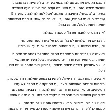
המבט הקפיא אותה. אם להתבטא בעדינות, לא הייתה בו אהבת
ישראל גדולה. "את יודעת שיש פה ועדת הורים?" נשמעה השאלה
בציניות. "שמעתי", השיבה מתגוננת. "אבל למה לנו להגיע לוועדה?!
עוד לא מילאתי טפסים, ואת עדיין לא מכירה אותי. זו הבת הראשונה
שאני רושמת לפה", תמהה בקול.
"את תצטרכי לעבוד ועדה!" פסקה המנהלת.
זה בדיוק מה שלחשו לנו כל השנים על בית הספר השכונתי
והעומדת בראשו. שערי הגיהינום נפתחו רשמית. עכשיו תורנו.
באצטלה של צדקנות מתחסדת החלה המנהלת להסתתר מאחורי
שמות רבני העיר וועדות הורים פיקטיביות שכל העיר יודעת שאין
איש מאחוריהן. דיברה גבוהה-גבוהה על צביון בית הספר. ושנינו הבנו
הכל.
ארבעים דקות נמשך ה'ריאיון'. לא היו בו כמעט שאלות, רק השפלות,
תוכחות והטחת האשמות. הצביעות החניקה את החדר. לא עזרו
הטיעונים, גם לא העובדות וההשוואות לתלמידות בבית הספר; גם
לא החוק שמחייב בית ספר אזורי לקבל את בתנו. היה גם אגו אישי.
יצאנו שבורים ורצוצים. מראש הזהירו אותנו שלמוסד הזה יש
סקטורים 'לא רצויים'. בראש הרשימה - ספרדים. מייד אחריהם בנות