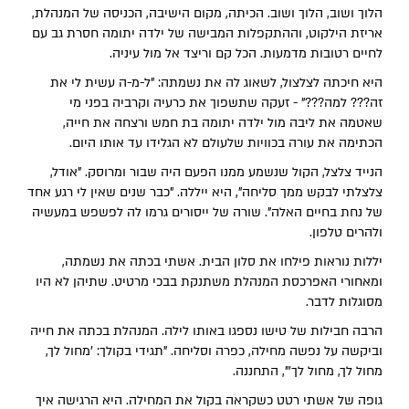
הלוך ושוב, הלוך ושוב. הכיתה, מקום הישיבה, הכניסה של המנהלת,
אריזת הילקוט, וההתקפלות המבישה של ילדה יתומה חסרת גב עם
לחיים רטובות מדמעות. הכל קם וריצד אל מול עיניה.
היא חיכתה לצלצול, לשאוג לה את נשמתה: "ל-מ-ה עשית לי את
זה??? למה???" - זעקה שתשפוך את כרעיה וקרביה בפני מי
שאטמה את ליבה מול ילדה יתומה בת חמש ורצחה את חייה,
הכתימה את עורה בכוויות שלעולם לא הגלידו עד אותו היום.
הנייד צלצל, הקול שנשמע ממנו הפעם היה שבור ומרוסק. "אודל,
צלצלתי לבקש ממך סליחה", היא ייללה. "כבר שנים שאין לי רגע אחד
של נחת בחיים האלה". שורה של ייסורים גרמו לה לפשפש במעשיה
ולהרים טלפון.
יללות נוראות פילחו את סלון הבית. אשתי בכתה את נשמתה,
ומאחורי האפרכסת המנהלת משתנקת בבכי מרטיט. שתיהן לא היו
מסוגלות לדבר.
הרבה חבילות של טישו נספגו באותו לילה. המנהלת בכתה את חייה
וביקשה על נפשה מחילה, כפרה וסליחה. "תגידי בקולך: 'מחול לך,
מחול לך, מחול לך'", התחננה.
גופה של אשתי רטט כשקראה בקול את המחילה. היא הרגישה איך