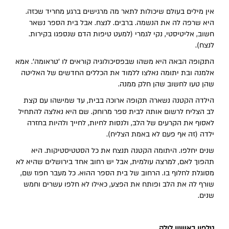
אין מילים בעולם שיכולות לתאר מה מרגישים ברגע מחריד שכזה.
היא שרפה לה את הנשמה. ברבים. לנצח. אבל בית הספר נשאר
חשוב, אליטיסטי, נקי לגמרי (למעט טיפות הדם שנספגו בקירות.
לנצח).
התקופה הבאה היא משהו שבפסיכולוגיה קוראים לו 'טראומה'. אמא
אלמנה ובת יתומה נאלצו ללמוד את הכללים החדשים של האליטה
שהן טעו לחשוב שהן חלק ממנה.
הילדה הקטנה נשארה תקופה ארוכה בבית, עד שמישהו עם קצת
לב הצליח לרשום אותה לבית ספר מרוחק. שם היא נאלצה להתחיל
לאסוף את הקרעים של הלב, ולנסות לחיות, לחייך ולהיות בחזרה
ילדה (זה אף פעם לא באמת הצליח).
שנים יחלפו. היתומה הקטנה תנצח את כל הסטטיסטיקות. היא
תהפוך לאם, למרצה עולמית, אבל יש רחוב אחד בירושלים שהיא לא
מסוגלת לחלוף בו. הרחוב של בית הספר ההוא. כל מעבר חפוז שם,
שורף לה את הלב ופותח את הפצע, כאילו לא חלפו עשרים וחמש
שנים.
טלפון באישון לילה