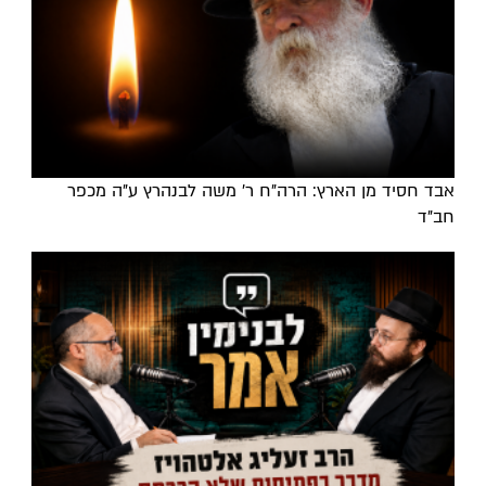
אבד חסיד מן הארץ: הרה"ח ר' משה לבנהרץ ע"ה מכפר
חב"ד