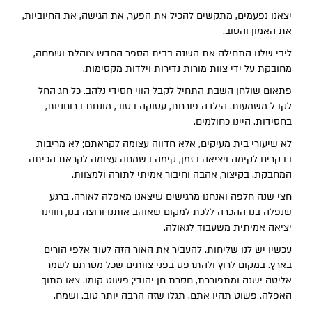
יצאנו נפעמים, מתקשים להכיל את הפער, את הגישה, את החיוביות,
את האמון והטוב.
ליבי שלנו התחילה את השנה בבית הספר החדש צוהלת ושמחה,
מחובקת על ידי צוות מורות נדירות וילדות מקסימות.
פתאום שולחן השבת התחיל לקבל הווי חסידי נלהב. כל חג החל
לקבל משמעות. הילדה פורחת, עסוקה בטוב, מונחת ברוחניות,
בחסידות. היינו כחולמים.
לא שיעורי בית מעיקים, אלא חדווה עצומה לקראתם; לא מריבות
בבקרים לקימה ויציאה בזמן, קימה בשמחה עצומה לקראת הכיתה
המחבקת. בקיצור, אהבה וחיבור אמיתי לתורה ולמצוות.
חצי שנה חלפה ואנחנו מרגישים שיצאנו מאפלה לאורה. ברגע
שנפלה בנו ההכרה ללכת למקום שאוהב אותנו ורוצה בנו, חווינו
יציאה אמיתית משעבוד לגאולה.
עכשיו יש לנו שליחות. להעביר את האור הזה לעוד אלפי הורים
בארץ. במקום לרוץ ולהתרפס בפני צוותים שכל מטרתם לשמר
אליטה ישנה ומתפוררת, חסרת חן יהודי; פשוט קומו. צאו מתוך
האפלה. פשוט תהיו אתם. תגלו שזה הרבה יותר טוב. ושמח.