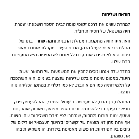
הוראה ושליחות
למחרת עשינו את דרכנו זקופי קומה לבית הספר השכונתי 'עטרת
חיה מושקא', של חסידות חב"ד.
וואו, איזו חוויה מתקנת. המנהלת הרבנית
נחמה שחר
- בתו של
הגה"ח רבי אשר לעמל הכהן, מרבני העיר - מקבלת אותנו במאור
פנים. היא לא מכירה אותנו, ובכלל אנחנו לא הסיפור. היא מתעניינת
בבת שלנו.
בחדר שלה אנחנו זוכים להבין את המשמעות של התואר 'אשת
חינוך'. במקום עוינות קיבלנו שליחות שנצצה בעיניים. היא השתפכה
על תלמידותיה כמו אם אוהבת, לא כמו רס"רית במתקן הכליאה נווה
תרצה.
המנהלת, כך הבנו, לא מענישה. ה'עונש' היחידי, הוא להעתיק פרק
תניא - בעיקר כדי להשתפר. ובית הספר מפואר, מאובזר, אוהב, חם
ועוטף. צוות מורות נלהבות, שנבחרו לפי מידת השליחות שהן חשות.
אף אחת מהן לא תוצאה של 'קשרים' ב'חינוך העצמאי' או דילים של
ג'ובים בין חסידויות. הן פשוט מאמינות בילדות, הן משקיעות בהן
את נשמתן.