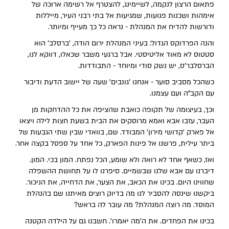
פתאום הרצון לנקמה, לשיימינג, להצטרף אל רשימה ארוכה של
אימהות ושכנות פגועות, שמגיעות אל בתי רבני העיר, מייללות
ודורשות להדיח את המנהלת - נראה כל כך מעייף ומיותר.
והנה הפרדוקס הגדול: בעיני המנהלת ירום הודה, 'ברסלב' הוא
סטטוס לא מאוד אליטיסטי. אבל ברגעי משבר שכאלו, דווקא לנו,
הברסלבר'ס, יש נשק סודי ומיוחד - התבודדות.
כשהכל מסביב סוער - אנחנו 'גונבים' שעה של יישוב הדעת ודיבור
עם הקב"ה ועם עצמנו.
וכך, בעיצומה של תקופה כואבת שהציפה את כל ההדחקות מן
העבר, עזבו אבא ואמא מרוסקים את הבית בשעת חצות לילה ויצאו
אל פארק 'קדושי מירון' המבודד. שם, בוואדי שבין שתי הגבעות של
ביתר עילית, פרשנו אל פינות הפארק, כל אחד על ספסל בקצה אחר.
ואז, כשאף אחד לא רואה ולא שומע, הכל נפתח. המון בכי. המון.
דיברנו עם אבא שלנו שבשמיים. סיפרנו לו על תחושת ההשפלה
שחווינו היום. בכינו את הכאב, את הצער, את הדחייה, את הניכור.
ביקשנו שינסה להסביר לנו מה בדיוק רוצים מאיתנו שם בהנהלת
המוסד. מה רוצה המנהלת? מה עובר לה בראש?
בכינו את הפחדים. את ה'מה יאמרו'. חשבנו גם על הילדה הקטנה