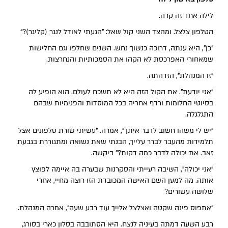
לילה אחד זה קרה.
הטלפון צלצל. ומהצד השני קול שאל: "הגעתי לאודל לנגר (קליגר)?"
"כן", היא ענתה, דרוכה כנשוך נחש. השנים שחלפו וגם החלישות
שמאחורי האפרכסת לא הקהו את הסמכותיות והנחרצות.
"זו המנהלת", הזדהתה.
"אני יודעת". את הקול הזה היא לא תשכח לעולם. הוא הופיע לה
בסיוטי החלומות ורדף אחריה בכל המוסדות והפנימיות שבהם
התגלגלה.
"יש לי משהו חשוב לדבר איתך", אמרה. "עשיתי שורת טלפונים אצל
תלמידות מהעבר לברר עלייך, הבנתי שאת נשואה ומתגוררת בגבעת
זאב. את יכולה לדבר כמה דקות?" ביקשה.
"אני יכולה", השיבה רעייתי והסקרנות שבערה בה איימה לפוצץ
אותה. מה למען השם האישה המכובדת הזו רוצה מחיי, אחרי
שלושה עשורים?
"אתפוס פינה שקטה ואצלצל אלייך עוד רבע שעה", אמרה המנהלת.
רבע השעה דמתה בעיניה לנצח. היא הסתובבה בסלון כארי בסורג,