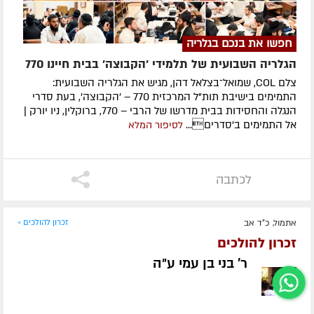
חפשו את בנכם בגלריה
הגלריה השבועית של תלמידי 'הקבוצה' בבית חיינו 770
צלם COL, שמואל־בצלאל דהן, מגיש את הגלריה השבועית:
התמימים בישיבת תות"ל המרכזית 770 – 'הקבוצה', בעת סדרי
הנגלה והחסידות בבית מדרשו של הרבי – 770, ברוקלין, ניו יורק |
אל התמימים ב'סדרים...
לסיפור המלא
לכתבה
אתמול, כ"ד אב
זכרון להולכים »
זכרון להולכים
ר' בני בן עמי ע״ה