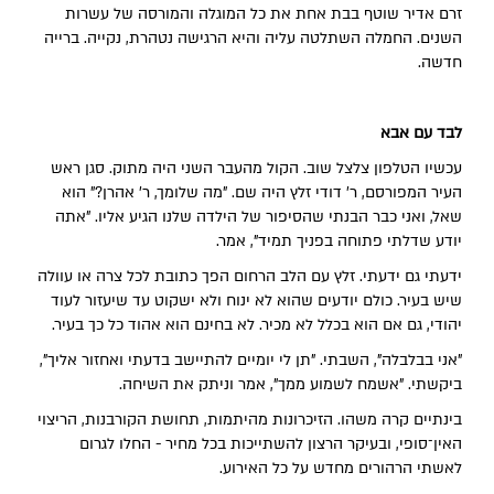
זרם אדיר שוטף בבת אחת את כל המוגלה והמורסה של עשרות
השנים. החמלה השתלטה עליה והיא הרגישה נטהרת, נקייה. ברייה
חדשה.
לבד עם אבא
עכשיו הטלפון צלצל שוב. הקול מהעבר השני היה מתוק. סגן ראש
העיר המפורסם, ר' דודי זלץ היה שם. "מה שלומך, ר' אהרן?" הוא
שאל, ואני כבר הבנתי שהסיפור של הילדה שלנו הגיע אליו. "אתה
יודע שדלתי פתוחה בפניך תמיד", אמר.
ידעתי גם ידעתי. זלץ עם הלב הרחום הפך כתובת לכל צרה או עוולה
שיש בעיר. כולם יודעים שהוא לא ינוח ולא ישקוט עד שיעזור לעוד
יהודי, גם אם הוא בכלל לא מכיר. לא בחינם הוא אהוד כל כך בעיר.
"אני בבלבלה", השבתי. "תן לי יומיים להתיישב בדעתי ואחזור אליך",
ביקשתי. "אשמח לשמוע ממך", אמר וניתק את השיחה.
בינתיים קרה משהו. הזיכרונות מהיתמות, תחושת הקורבנות, הריצוי
האין־סופי, ובעיקר הרצון להשתייכות בכל מחיר - החלו לגרום
לאשתי הרהורים מחדש על כל האירוע.